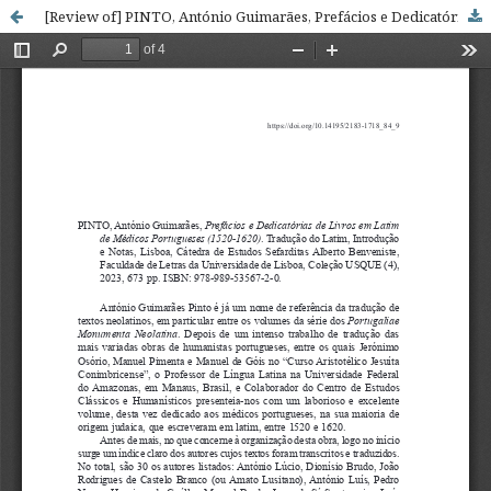
[Review of] PINTO, António Guimarães, Prefácios e Dedicatórias de Livros em Latim de Médicos Portugueses (1520-1620). Tradução do Latim, Introdução e Notas, Lisboa, Cátedra de Estudos Sefarditas Alberto Benveniste, Faculdade de Letras da Universidade de Lisboa