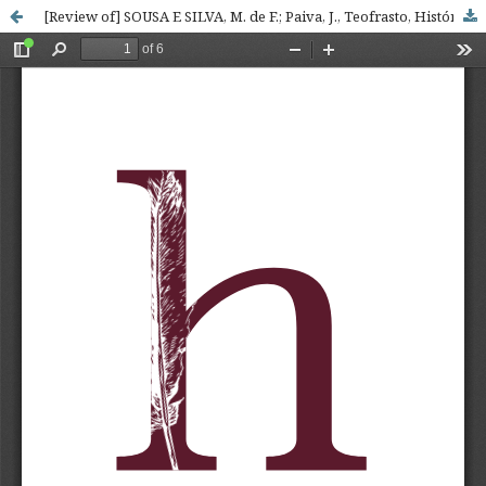
[Review of] SOUSA E SILVA, M. de F.; Paiva, J., Teofrasto, História das plantas. Tradução portuguesa, com introdução e anotação, Coimbra, Imprensa da Universidade de Coimbra, 2016, 460 pp. ISBN: 978-989-26-1192-1