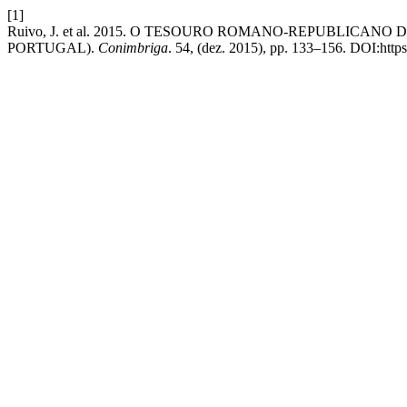
[1]
Ruivo, J. et al. 2015. O TESOURO ROMANO-REPUBLICA
PORTUGAL).
Conimbriga
. 54, (dez. 2015), pp. 133–156. DOI:htt