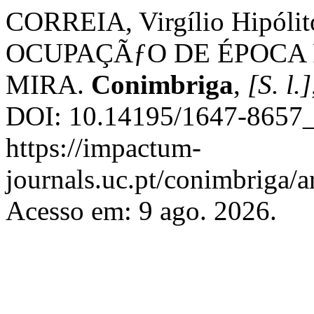
CORREIA, Virgílio Hipó
OCUPAÇÃƒO DE ÉPOCA
MIRA.
Conimbriga
,
[S. l.]
DOI: 10.14195/1647-8657_
https://impactum-
journals.uc.pt/conimbriga/
Acesso em: 9 ago. 2026.