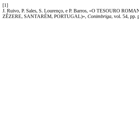
[1]
J. Ruivo, P. Sales, S. Lourenço, e P. Barros, «O TESO
ZÊZERE, SANTARÉM, PORTUGAL)»,
Conimbriga
, vol. 54, pp.