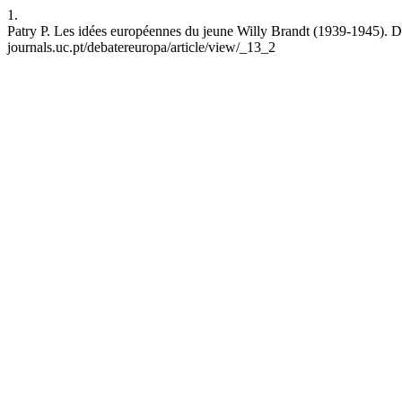
1.
Patry P. Les idées européennes du jeune Willy Brandt (1939-1945). DE
journals.uc.pt/debatereuropa/article/view/_13_2