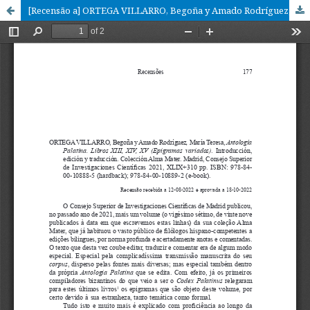
[Recensão a] ORTEGA VILLARRO, Begoña y Amado Rodríguez, María Teresa, Antología Palatina. Libros XIII, XIV, XV (Epigramas variados). Introducción, edición y traducción. Colección Alma Mater. Madrid, Consejo Superior de Investigaciones Científicas 2021, XLIX+310 pp. ISBN: 978-84-00-10888-5 (hardback); 978-84-00-10889-2 (e-book)