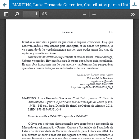
MARTINS, Luísa Fernanda Guerreiro, Contributos para a História da Alimentação Algarvia a partir das atas de vereação de Loulé (1384-1488)