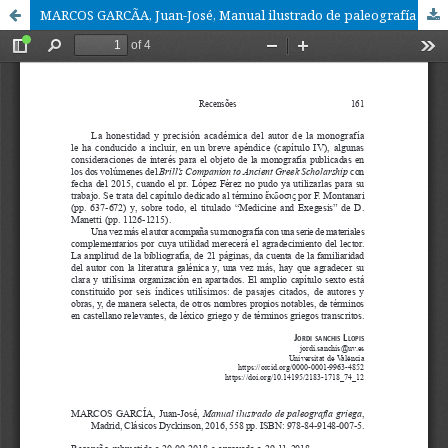
MARCOS GARCÃA, Juan-José, Manual ilustrado de paleografía griega, Madrid, Clásicos Dyckinson, 2016, 558 pp. ISBN: 978-84-9148-007-5.