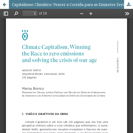
Capitalismo Climático: Vencer a Corrida para as Emissões Zero e Resolver a Crise da Nossa Era