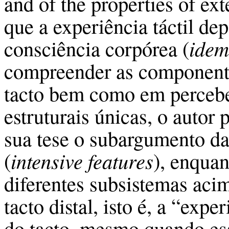
and of the properties of ex
que a experiência táctil d
consciência corpórea (
idem
compreender as componente
tacto bem como em perceber
estruturais únicas, o autor
sua tese o subargumento da
(
intensive features
), enquan
diferentes subsistemas acim
tacto distal, isto é, a “exp
do tacto, mesmo quando es