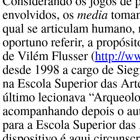
Considerando os jogos de 
envolvidos, os
media
tomam 
qual se articulam humano,
oportuno referir, a propósit
de Vilém Flusser (
http://ww
desde 1998 a cargo de Siegf
na Escola Superior das Art
último lecionava “Arqueolo
acompanhando depois o au
para a Escola Superior das
dispositivo é aqui circunsc