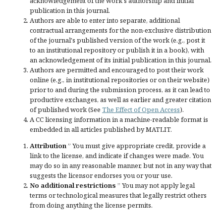
acknowledgement of the work's authorship and initial
publication in this journal.
Authors are able to enter into separate, additional
contractual arrangements for the non-exclusive distribution
of the journal's published version of the work (e.g., post it
to an institutional repository or publish it in a book), with
an acknowledgement of its initial publication in this journal.
Authors are permitted and encouraged to post their work
online (e.g., in institutional repositories or on their website)
prior to and during the submission process, as it can lead to
productive exchanges, as well as earlier and greater citation
of published work (See
The Effect of Open Access
).
A CC licensing information in a machine-readable format is
embedded in all articles published by MATLIT.
Attribution
” You must give
appropriate credit
, provide a
link to the license, and
indicate if changes were made
. You
may do so in any reasonable manner, but not in any way that
suggests the licensor endorses you or your use.
No additional restrictions
” You may not apply legal
terms or
technological measures
that legally restrict others
from doing anything the license permits.