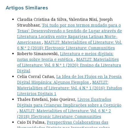
Artigos Similares
Claudia Cristina da Silva, Valentina Nisi, Joseph
Straubhaar,
'Foi tudo por nos termos mudado para o
Texas': Desenvolvendo o Sentido de Lugar através de
Literatura Locativa entre Raparigas Latinas Norte-
Americanas
,
MATLIT: Materialities of Literature: Vol.
6 N.º 2 (2018): Electronic Literature: Communities
Roberto Simanowski,
Literatura e meios digitais:
notas sobre teoria e estética
,
MATLIT: Materialities
of Literature: Vol. 8 N.º 1 (2020): Ensino da Literatura
Digital
Celia Corral Cañas,
La Idea de los Flujos en la Poesía
Digital Hispánica: Algunos Ejemplos
,
MATLIT:
Materialities of Literature: Vol. 4 N.º 1 (2016): Estudos
Literários Digitais 1
Thales Estefani, João Queiroz,
Livros Ilustrados
Digitais para Crianças: Implicações sobre a Cognição
,
MATLIT: Materialities of Literature: Vol. 6 N.º 2
(2018): Electronic Literature: Communities
Caio Di Palma,
Perspectivas Colaborativas das
Humanidades Digitais nas Investigações sobre