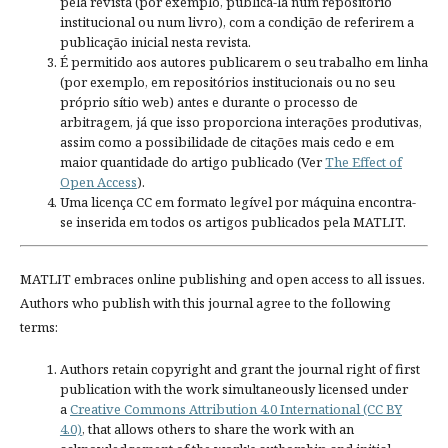
pela revista (por exemplo, publicá-la num repositório
institucional ou num livro), com a condição de referirem a
publicação inicial nesta revista.
É permitido aos autores publicarem o seu trabalho em linha
(por exemplo, em repositórios institucionais ou no seu
próprio sítio web) antes e durante o processo de
arbitragem, já que isso proporciona interações produtivas,
assim como a possibilidade de citações mais cedo e em
maior quantidade do artigo publicado (Ver
The Effect of
Open Access
).
Uma licença CC em formato legível por máquina encontra-
se inserida em todos os artigos publicados pela MATLIT.
MATLIT embraces online publishing and open access to all issues.
Authors who publish with this journal agree to the following
terms:
Authors retain copyright and grant the journal right of first
publication with the work simultaneously licensed under
a
Creative Commons Attribution 4.0 International (CC BY
4.0)
, that allows others to share the work with an