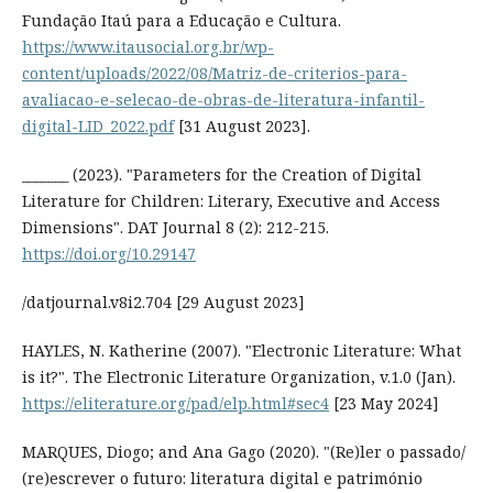
Fundação Itaú para a Educação e Cultura.
https://www.itausocial.org.br/wp-
content/uploads/2022/08/Matriz-de-criterios-para-
avaliacao-e-selecao-de-obras-de-literatura-infantil-
digital-LID_2022.pdf
[31 August 2023].
_______ (2023). "Parameters for the Creation of Digital
Literature for Children: Literary, Executive and Access
Dimensions". DAT Journal 8 (2): 212-215.
https://doi.org/10.29147
/datjournal.v8i2.704 [29 August 2023]
HAYLES, N. Katherine (2007). "Electronic Literature: What
is it?". The Electronic Literature Organization, v.1.0 (Jan).
https://eliterature.org/pad/elp.html#sec4
[23 May 2024]
MARQUES, Diogo; and Ana Gago (2020). "(Re)ler o passado/
(re)escrever o futuro: literatura digital e património