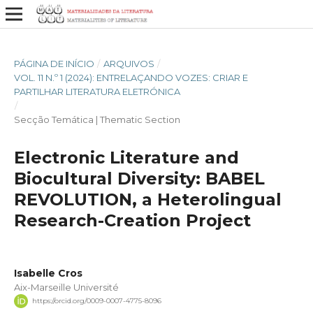
PÁGINA DE INÍCIO
/
ARQUIVOS
/
VOL. 11 N.º 1 (2024): ENTRELAÇANDO VOZES: CRIAR E
PARTILHAR LITERATURA ELETRÓNICA
/
Secção Temática | Thematic Section
Electronic Literature and
Biocultural Diversity: BABEL
REVOLUTION, a Heterolingual
Research-Creation Project
Isabelle Cros
Aix-Marseille Université
https://orcid.org/0009-0007-4775-8096