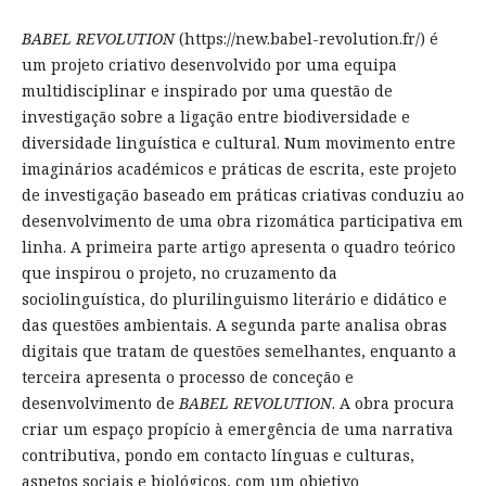
BABEL REVOLUTION
(https://new.babel-revolution.fr/) é
um projeto criativo desenvolvido por uma equipa
multidisciplinar e inspirado por uma questão de
investigação sobre a ligação entre biodiversidade e
diversidade linguística e cultural. Num movimento entre
imaginários académicos e práticas de escrita, este projeto
de investigação baseado em práticas criativas conduziu ao
desenvolvimento de uma obra rizomática participativa em
linha. A primeira parte artigo apresenta o quadro teórico
que inspirou o projeto, no cruzamento da
sociolinguística, do plurilinguismo literário e didático e
das questões ambientais. A segunda parte analisa obras
digitais que tratam de questões semelhantes, enquanto a
terceira apresenta o processo de conceção e
desenvolvimento de
BABEL REVOLUTION
. A obra procura
criar um espaço propício à emergência de uma narrativa
contributiva, pondo em contacto línguas e culturas,
aspetos sociais e biológicos, com um objetivo