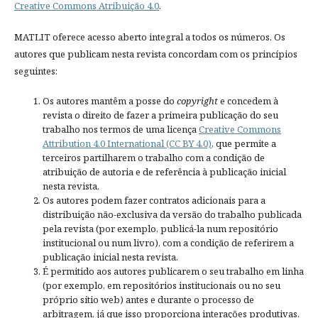
Creative Commons Atribuição 4.0
.
MATLIT oferece acesso aberto integral a todos os números. Os
autores que publicam nesta revista concordam com os princípios
seguintes:
Os autores mantêm a posse do
copyright
e concedem à
revista o direito de fazer a primeira publicação do seu
trabalho nos termos de uma licença
Creative Commons
Attribution 4.0 International (CC BY 4.0)
, que permite a
terceiros partilharem o trabalho com a condição de
atribuição de autoria e de referência à publicação inicial
nesta revista.
Os autores podem fazer contratos adicionais para a
distribuição não-exclusiva da versão do trabalho publicada
pela revista (por exemplo, publicá-la num repositório
institucional ou num livro), com a condição de referirem a
publicação inicial nesta revista.
É permitido aos autores publicarem o seu trabalho em linha
(por exemplo, em repositórios institucionais ou no seu
próprio sítio web) antes e durante o processo de
arbitragem, já que isso proporciona interações produtivas,