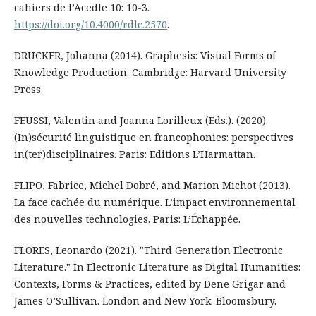
cahiers de l’Acedle 10: 10-3.
https://doi.org/10.4000/rdlc.2570
.
DRUCKER, Johanna (2014). Graphesis: Visual Forms of
Knowledge Production. Cambridge: Harvard University
Press.
FEUSSI, Valentin and Joanna Lorilleux (Eds.). (2020).
(In)sécurité linguistique en francophonies: perspectives
in(ter)disciplinaires. Paris: Editions L’Harmattan.
FLIPO, Fabrice, Michel Dobré, and Marion Michot (2013).
La face cachée du numérique. L’impact environnemental
des nouvelles technologies. Paris: L’Échappée.
FLORES, Leonardo (2021). "Third Generation Electronic
Literature." In Electronic Literature as Digital Humanities:
Contexts, Forms & Practices, edited by Dene Grigar and
James O’Sullivan. London and New York: Bloomsbury.