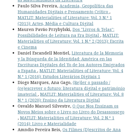
Paulo Silva Pereira,
Academia, Geopolítica das
Humanidades Digitais e Pensamento Crítico
,
MATLIT: Materialities of Literature: Vol. 3 N.º 1
(2015): Artes, Média e Cultura Digital
Mauren Pavão Przybylski,
Dos "Livros & Telas":
Possibilidades de Leitura na Era Digital
,
MATLIT:
Materialities of Literature: Vol. 1 N.º 2 (2013): Escrita
e Cinema
Daniel Escandell Montiel,
Literatura de la Memoria
y la Búsqueda de la Identidad: América en las
Escrituras Digitales del Yo de los Autores Emigrados
a España
,
MATLIT: Materialities of Literature: Vol. 4
N.º 1 (2016): Estudos Literários Digitais 1
Diogo Marques, Ana Gago,
(Re)ler o passado /
(re)escrever o futuro: literatura digital e património
imaterial
,
MATLIT: Materialities of Literature: Vol. 8
N.º 1 (2020): Ensino da Literatura Digital
Osvaldo Manuel Silvestre,
O Que Nos Ensinam os
Novos Meios sobre o Livro no Livro do Desassossego
,
MATLIT: Materialities of Literature: Vol. 2 N.º 1
(2014): Livro e Materialidade
Amndio Pereira Reis,
Os Filmes (D)escritos de Ana