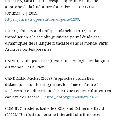
BUEKENS, Sara (2019). "L’écopoétique: une nouvelle
approche de la littérature française." ELFe XX-XXI
[Online], 8 | 2019.
https://journals.openedition.org/elfe/1299
.
BULOT, Thierry and Philippe Blanchet (2013). Une
introduction à la sociolinguistique: pour l’étude des
dynamiques de la langue française dans le monde. Paris:
Archives contemporaines.
CALVET, Louis-Jean (1999). Pour une écologie des langues
du monde. Paris: Plon.
CANDELIER, Michel (2008). "Approches plurielles,
didactiques du plurilinguisme: le même et l’autre."
Recherches en didactique des langues et des cultures. Les
cahiers de l’Acedle 5.
https://doi.org/10.4000/rdlc.6289
.
COMBE, Christelle, Isabelle CROS, and Catherine David
(2022)." Un récit numérique interactif plurilingue en