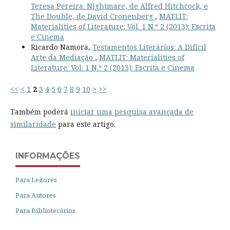
Teresa Pereira: Nightmare, de Alfred Hitchcock, e
The Double, de David Cronenberg
,
MATLIT:
Materialities of Literature: Vol. 1 N.º 2 (2013): Escrita
e Cinema
Ricardo Namora,
Testamentos Literários: A Difícil
Arte da Mediação
,
MATLIT: Materialities of
Literature: Vol. 1 N.º 2 (2013): Escrita e Cinema
<<
<
1
2
3
4
5
6
7
8
9
10
>
>>
Também poderá
iniciar uma pesquisa avançada de
similaridade
para este artigo.
INFORMAÇÕES
Para Leitores
Para Autores
Para Bibliotecários