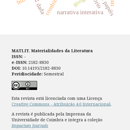
combinatório
google
dada
narrativa interativa
MATLIT. Materialidades da Literatura
ISSN:
-
e-ISSN:
2182-8830
DOI:
10.14195/2182-8830
Peridiocidade:
Semestral
Esta revista está licenciada com uma Licença
Creative Commons - Atribuição 4.0 Internacional
.
A revista é publicada pela Imprensa da
Universidade de Coimbra e integra a coleção
Impactum Journals