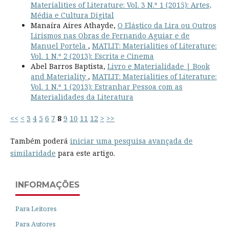
Materialities of Literature: Vol. 3 N.º 1 (2015): Artes,
Média e Cultura Digital
Manaíra Aires Athayde,
O Elástico da Lira ou Outros
Lirismos nas Obras de Fernando Aguiar e de
Manuel Portela
,
MATLIT: Materialities of Literature:
Vol. 1 N.º 2 (2013): Escrita e Cinema
Abel Barros Baptista,
Livro e Materialidade | Book
and Materiality
,
MATLIT: Materialities of Literature:
Vol. 1 N.º 1 (2013): Estranhar Pessoa com as
Materialidades da Literatura
<<
<
3
4
5
6
7
8
9
10
11
12
>
>>
Também poderá
iniciar uma pesquisa avançada de
similaridade
para este artigo.
INFORMAÇÕES
Para Leitores
Para Autores