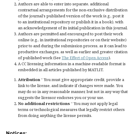
Authors are able to enter into separate, additional
contractual arrangements for the non-exclusive distribution
of the journal's published version of the work (e.g., post it
to an institutional repository or publish it in a book), with
an acknowledgement of its initial publication in this journal.
Authors are permitted and encouraged to post their work
online (e.g., in institutional repositories or on their website)
prior to and during the submission process, as it can lead to
productive exchanges, as well as earlier and greater citation
of published work (See
The Effect of Open Access
).
A CC licensing information in a machine-readable format is
embedded in all articles published by MATLIT.
Attribution
” You must give
appropriate credit
, provide a
link to the license, and
indicate if changes were made
. You
may do so in any reasonable manner, but not in any way that
suggests the licensor endorses you or your use.
No additional restrictions
” You may not apply legal
terms or
technological measures
that legally restrict others
from doing anything the license permits.
Notices: