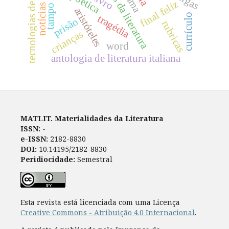
tecnologias de inscrição
poética
final feliz
notícias
tampo
aristóteles
currículo
tragédia
prisão
rubricas
crianças
word
antologia de literatura italiana
MATLIT. Materialidades da Literatura
ISSN:
-
e-ISSN:
2182-8830
DOI:
10.14195/2182-8830
Peridiocidade:
Semestral
Esta revista está licenciada com uma Licença
Creative Commons - Atribuição 4.0 Internacional
.