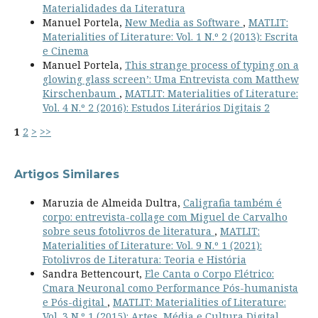
Materialidades da Literatura
Manuel Portela,
New Media as Software
,
MATLIT:
Materialities of Literature: Vol. 1 N.º 2 (2013): Escrita
e Cinema
Manuel Portela,
This strange process of typing on a
glowing glass screen’: Uma Entrevista com Matthew
Kirschenbaum
,
MATLIT: Materialities of Literature:
Vol. 4 N.º 2 (2016): Estudos Literários Digitais 2
1
2
>
>>
Artigos Similares
Maruzia de Almeida Dultra,
Caligrafia também é
corpo: entrevista-collage com Miguel de Carvalho
sobre seus fotolivros de literatura
,
MATLIT:
Materialities of Literature: Vol. 9 N.º 1 (2021):
Fotolivros de Literatura: Teoria e História
Sandra Bettencourt,
Ele Canta o Corpo Elétrico:
Cmara Neuronal como Performance Pós-humanista
e Pós-digital
,
MATLIT: Materialities of Literature:
Vol. 3 N.º 1 (2015): Artes, Média e Cultura Digital