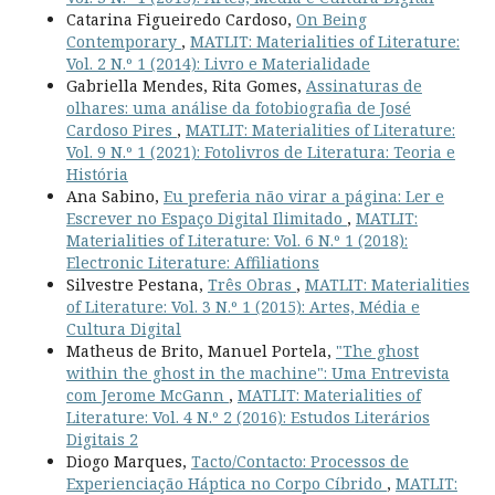
Catarina Figueiredo Cardoso,
On Being
Contemporary
,
MATLIT: Materialities of Literature:
Vol. 2 N.º 1 (2014): Livro e Materialidade
Gabriella Mendes, Rita Gomes,
Assinaturas de
olhares: uma análise da fotobiografia de José
Cardoso Pires
,
MATLIT: Materialities of Literature:
Vol. 9 N.º 1 (2021): Fotolivros de Literatura: Teoria e
História
Ana Sabino,
Eu preferia não virar a página: Ler e
Escrever no Espaço Digital Ilimitado
,
MATLIT:
Materialities of Literature: Vol. 6 N.º 1 (2018):
Electronic Literature: Affiliations
Silvestre Pestana,
Três Obras
,
MATLIT: Materialities
of Literature: Vol. 3 N.º 1 (2015): Artes, Média e
Cultura Digital
Matheus de Brito, Manuel Portela,
"The ghost
within the ghost in the machine": Uma Entrevista
com Jerome McGann
,
MATLIT: Materialities of
Literature: Vol. 4 N.º 2 (2016): Estudos Literários
Digitais 2
Diogo Marques,
Tacto/Contacto: Processos de
Experienciação Háptica no Corpo Cíbrido
,
MATLIT: