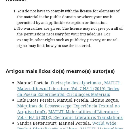
You do not have to comply with the license for elements of
the material in the public domain or where your use is
permitted by an applicable
exception or limitation
.
No warranties are given. The license may not give you all of
the permissions necessary for your intended use. For
example, other rights such as
publicity, privacy, or moral
rights
may limit how you use the material.
Artigos mais lidos do(s) mesmo(s) autor(es)
Manuel Portela,
Eticização dos algoritmos
,
MATLIT:
Materialities of Literature: Vol. 7 N.º 1 (2019): Redes
da Poesia Experimental: Circulações Materiais
Luís Lucas Pereira, Manuel Portela, Licínio Roque,
Máquinas do Desassossego: Experiência Textual no
Arquivo LdoD
,
MATLIT: Materialities of Literature:
Vol. 6 N.º 3 (2018): Electronic Literature: Translations
Sandra Bettencourt, Manuel Portela,
World Wide
Book: A Digitalização e o Livro
,
MATLIT: Materialities