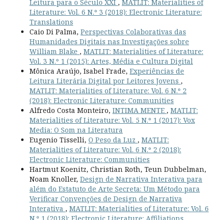
Leitura para o Século XXI
,
MATLIT: Materialities of
Literature: Vol. 6 N.º 3 (2018): Electronic Literature:
Translations
Caio Di Palma,
Perspectivas Colaborativas das
Humanidades Digitais nas Investigações sobre
William Blake
,
MATLIT: Materialities of Literature:
Vol. 3 N.º 1 (2015): Artes, Média e Cultura Digital
Mônica Araújo, Isabel Frade,
Experiências de
Leitura Literária Digital por Leitores Jovens
,
MATLIT: Materialities of Literature: Vol. 6 N.º 2
(2018): Electronic Literature: Communities
Alfredo Costa Monteiro,
INTIMA MENTE
,
MATLIT:
Materialities of Literature: Vol. 5 N.º 1 (2017): Vox
Media: O Som na Literatura
Eugenio Tisselli,
O Peso da Luz
,
MATLIT:
Materialities of Literature: Vol. 6 N.º 2 (2018):
Electronic Literature: Communities
Hartmut Koenitz, Christian Roth, Teun Dubbelman,
Noam Knoller,
Design de Narrativa Interativa para
além do Estatuto de Arte Secreta: Um Método para
Verificar Convenções de Design de Narrativa
Interativa
,
MATLIT: Materialities of Literature: Vol. 6
N.º 1 (2018): Electronic Literature: Affiliations