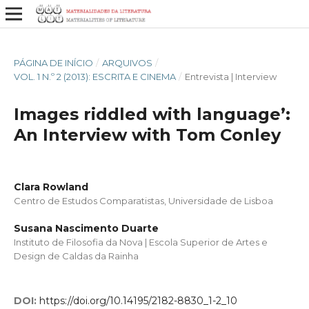
PÁGINA DE INÍCIO
/
ARQUIVOS
/
VOL. 1 N.º 2 (2013): ESCRITA E CINEMA
/
Entrevista | Interview
Images riddled with language’:
An Interview with Tom Conley
Clara Rowland
Centro de Estudos Comparatistas, Universidade de Lisboa
Susana Nascimento Duarte
Instituto de Filosofia da Nova | Escola Superior de Artes e
Design de Caldas da Rainha
DOI:
https://doi.org/10.14195/2182-8830_1-2_10