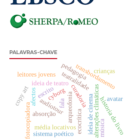
PALAVRAS-CHAVE
pedagogia
transbordamento
crianças
teatralidade
leitores jovens
ideia de teatro
curadoria
alterações climáticas
copy art
escrito
cyborg
afectos
arqueofonia
ideia de cinema
avatar
historia do livro
audiotour
fala
fotocopiadora
ecocrítica
absorção
música
média locativos
sistema poético