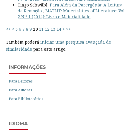
Tiago Schwäbl,
Para Além da Parergónia: A Leitura
da Remoção
,
MATLIT: Materialities of Literature: Vol.
2 N.º 1 (2014): Livro e Materialidade
<<
<
5
6
7
8
9
10
11
12
13
14
>
>>
Também poderá
iniciar uma pesquisa avançada de
similaridade
para este artigo.
INFORMAÇÕES
Para Leitores
Para Autores
Para Bibliotecários
IDIOMA