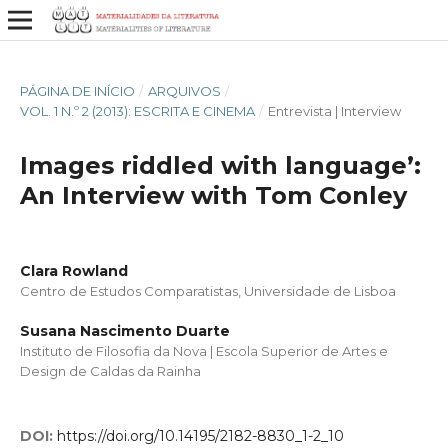
PÁGINA DE INÍCIO
/
ARQUIVOS
/
VOL. 1 N.º 2 (2013): ESCRITA E CINEMA
/
Entrevista | Interview
Images riddled with language’:
An Interview with Tom Conley
Clara Rowland
Centro de Estudos Comparatistas, Universidade de Lisboa
Susana Nascimento Duarte
Instituto de Filosofia da Nova | Escola Superior de Artes e
Design de Caldas da Rainha
DOI:
https://doi.org/10.14195/2182-8830_1-2_10