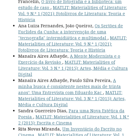
Francelin,
O livro de fotografia e a biblioteca: um
estudo de caso
,
MATLIT: Materialities of Literature:
Vol. 9 N.º 1 (2021): Fotolivros de Literatura: Teoria e
História
Ana Luiza Fernandes, João Queiroz,
Os Sertões de
Euclides da Cunha: a intervenção de uma
"tecnografia" intermidiática e multimodal
,
MATLIT:
Materialities of Literature: Vol. 9 N.º 1 (2021):
Fotolivros de Literatura: Teoria e História
Manaíra Aires Athayde,
A Mente Modernista e o
Exercício da Revisão
,
MATLIT: Materialities of
Literature: Vol. 3 N.º 1 (2015): Artes, Média e Cultura
Digital
Manaíra Aires Athayde, Paulo Silva Pereira,
A
minha busca é consistente nestes mais de trinta
anos’: Uma Entrevista com Eduardo Kac
,
MATLIT:
Materialities of Literature: Vol. 3 N.º 1 (2015): Artes,
Média e Cultura Digital
Sandra Guerreiro Dias,
Para uma Nova Estética da
Poesia
,
MATLIT: Materialities of Literature: Vol. 1 N.º
2 (2013): Escrita e Cinema
Rita Novas Miranda,
Um Inventário do Escrito no
Cinema
,
MATLIT: Materialities of Literature: Vol. 1