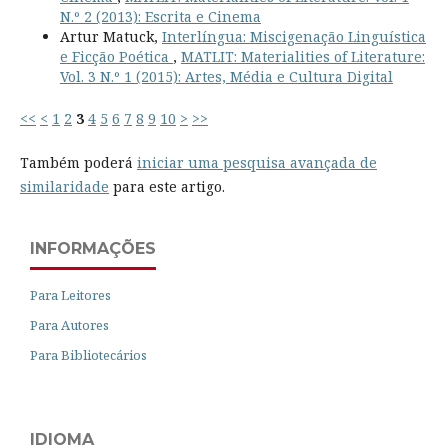
N.º 2 (2013): Escrita e Cinema
Artur Matuck,
Interlíngua: Miscigenação Linguística
e Ficção Poética
,
MATLIT: Materialities of Literature:
Vol. 3 N.º 1 (2015): Artes, Média e Cultura Digital
<<
<
1
2
3
4
5
6
7
8
9
10
>
>>
Também poderá
iniciar uma pesquisa avançada de
similaridade
para este artigo.
INFORMAÇÕES
Para Leitores
Para Autores
Para Bibliotecários
IDIOMA