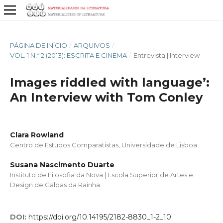
PÁGINA DE INÍCIO
/
ARQUIVOS
/
VOL. 1 N.º 2 (2013): ESCRITA E CINEMA
/
Entrevista | Interview
Images riddled with language’:
An Interview with Tom Conley
Clara Rowland
Centro de Estudos Comparatistas, Universidade de Lisboa
Susana Nascimento Duarte
Instituto de Filosofia da Nova | Escola Superior de Artes e
Design de Caldas da Rainha
DOI:
https://doi.org/10.14195/2182-8830_1-2_10