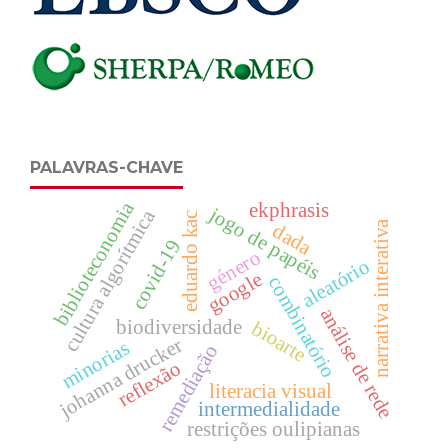
PALAVRAS-CHAVE
biblioteconomia
ekphrasis
jogo de papéis
cultura algorítmica
eduardo kac
narrativa interativa
dada
covid-19
género
aleatório
google
combinatório
análise de rede
biodiversidade
bioarte
johanna drucker
minorias
remediação
reflexão
literacia visual
intermedialidade
restrições oulipianas