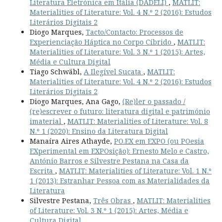
Literatura Eletrónica em Itália (DADELI)
,
MATLIT:
Materialities of Literature: Vol. 4 N.º 2 (2016): Estudos
Literários Digitais 2
Diogo Marques,
Tacto/Contacto: Processos de
Experienciação Háptica no Corpo Cíbrido
,
MATLIT:
Materialities of Literature: Vol. 3 N.º 1 (2015): Artes,
Média e Cultura Digital
Tiago Schwäbl,
A Ilegível Sucata
,
MATLIT:
Materialities of Literature: Vol. 4 N.º 2 (2016): Estudos
Literários Digitais 2
Diogo Marques, Ana Gago,
(Re)ler o passado /
(re)escrever o futuro: literatura digital e património
imaterial
,
MATLIT: Materialities of Literature: Vol. 8
N.º 1 (2020): Ensino da Literatura Digital
Manaíra Aires Athayde,
PO.EX em EXPO (ou POesia
EXperimental em EXPOsição): Ernesto Melo e Castro,
António Barros e Silvestre Pestana na Casa da
Escrita
,
MATLIT: Materialities of Literature: Vol. 1 N.º
1 (2013): Estranhar Pessoa com as Materialidades da
Literatura
Silvestre Pestana,
Três Obras
,
MATLIT: Materialities
of Literature: Vol. 3 N.º 1 (2015): Artes, Média e
Cultura Digital