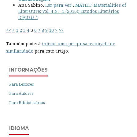
Ana Sabino,
Ler para Ver
,
MATLIT: Materialities of
Literature: Vol. 4 N.º 1 (2016): Estudos Literários
Digitais 1
<<
<
1
2
3
4
5
6
7
8
9
10
>
>>
Também poderá
iniciar uma pesquisa avançada de
similaridade
para este artigo.
INFORMAÇÕES
Para Leitores
Para Autores
Para Bibliotecários
IDIOMA