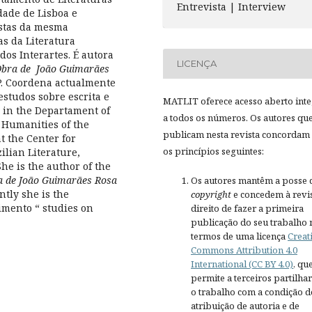
Entrevista | Interview
ade de Lisboa e
istas da mesma
as da Literatura
dos Interartes. É autora
LICENÇA
Obra de João Guimarães
P. Coordena actualmente
estudos sobre escrita e
MATLIT oferece acesso aberto inte
r in the Departament of
a todos os números. Os autores qu
d Humanities of the
publicam nesta revista concordam
at the Center for
os princípios seguintes:
ilian Literature,
he is the author of the
a de João Guimarães Rosa
Os autores mantêm a posse 
tly she is the
copyright
e concedem à revis
imento “ studies on
direito de fazer a primeira
publicação do seu trabalho 
termos de uma licença
Creat
Commons Attribution 4.0
International (CC BY 4.0)
, qu
permite a terceiros partilh
o trabalho com a condição d
atribuição de autoria e de