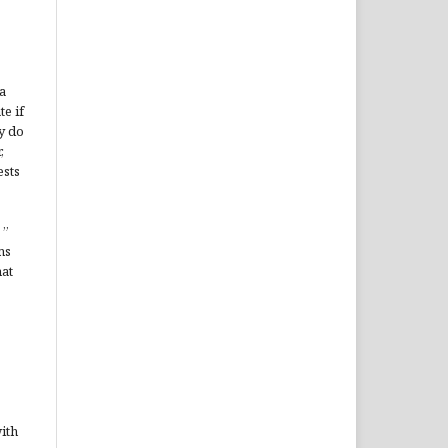
a
te if
y do
,
ests
”
ms
hat
ith