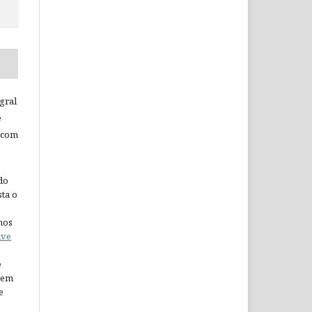
gral
e
 com
do
ta o
nos
ive
e
arem
e