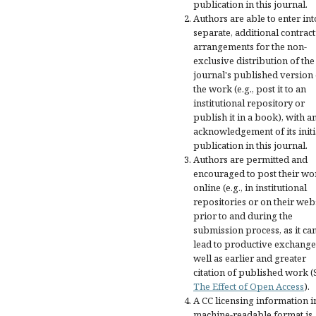
publication in this journal.
Authors are able to enter int
separate, additional contract
arrangements for the non-
exclusive distribution of the
journal's published version 
the work (e.g., post it to an
institutional repository or
publish it in a book), with a
acknowledgement of its initi
publication in this journal.
Authors are permitted and
encouraged to post their wo
online (e.g., in institutional
repositories or on their web
prior to and during the
submission process, as it ca
lead to productive exchange
well as earlier and greater
citation of published work (
The Effect of Open Access
).
A CC licensing information i
machine-readable format is