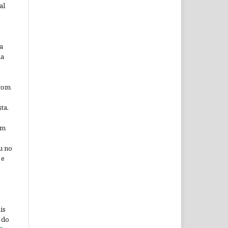
al
a
da
 com
ta.
em
u no
 e
is
 do