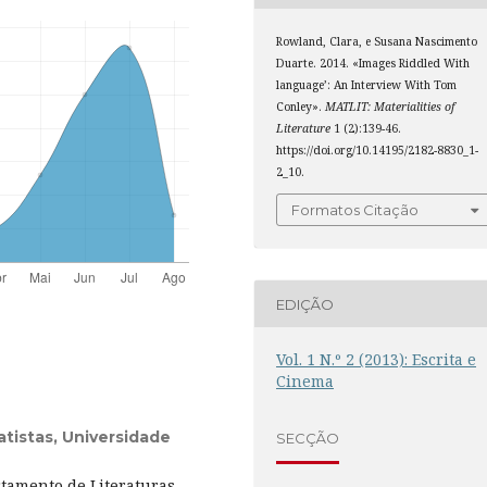
Rowland, Clara, e Susana Nascimento
Duarte. 2014. «Images Riddled With
language’: An Interview With Tom
Conley».
MATLIT: Materialities of
Literature
1 (2):139-46.
https://doi.org/10.14195/2182-8830_1-
2_10.
Formatos Citação
EDIÇÃO
Vol. 1 N.º 2 (2013): Escrita e
Cinema
tistas, Universidade
SECÇÃO
rtamento de Literaturas