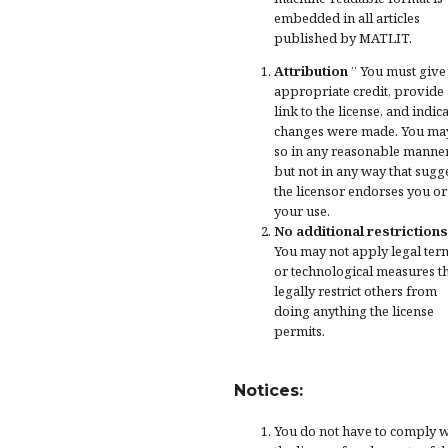
embedded in all articles
published by MATLIT.
Attribution
” You must give
appropriate credit
, provide 
link to the license, and
indica
changes were made
. You ma
so in any reasonable manner
but not in any way that sugg
the licensor endorses you or
your use.
No additional restrictions
You may not apply legal ter
or
technological measures
t
legally restrict others from
doing anything the license
permits.
Notices:
You do not have to comply w