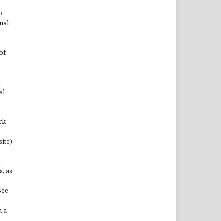
o
ual
of
n
al
rk
site)
n
s, as
See
n a