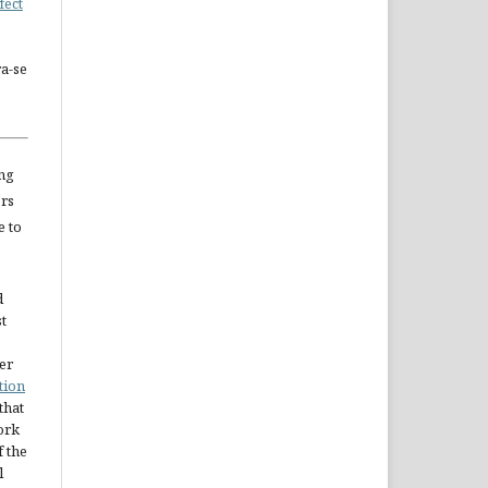
fect
a-se
ng
ors
e to
d
st
er
tion
 that
ork
 the
l