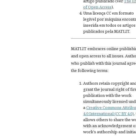
artigo publicado (Ver
The Ef
of Open Access
).
Uma licença CC em formato
legível por máquina encontr
inserida em todos os artigos
publicados pela MATLIT.
MATLIT embraces online publishi
and open access to all issues. Auth
who publish with this journal agre
the following terms:
Authors retain copyright an
grant the journal right of fir
publication with the work
simultaneously licensed und
a
Creative Commons Attribu
4.0 International (CC BY 4.0)
,
allows others to share the w
with an acknowledgement of
work's authorship and initia