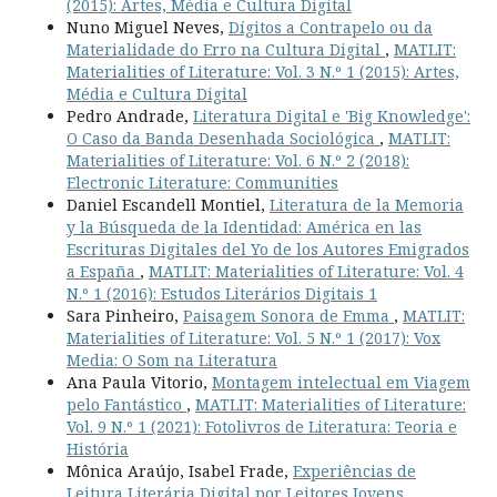
(2015): Artes, Média e Cultura Digital
Nuno Miguel Neves,
Dígitos a Contrapelo ou da
Materialidade do Erro na Cultura Digital
,
MATLIT:
Materialities of Literature: Vol. 3 N.º 1 (2015): Artes,
Média e Cultura Digital
Pedro Andrade,
Literatura Digital e 'Big Knowledge':
O Caso da Banda Desenhada Sociológica
,
MATLIT:
Materialities of Literature: Vol. 6 N.º 2 (2018):
Electronic Literature: Communities
Daniel Escandell Montiel,
Literatura de la Memoria
y la Búsqueda de la Identidad: América en las
Escrituras Digitales del Yo de los Autores Emigrados
a España
,
MATLIT: Materialities of Literature: Vol. 4
N.º 1 (2016): Estudos Literários Digitais 1
Sara Pinheiro,
Paisagem Sonora de Emma
,
MATLIT:
Materialities of Literature: Vol. 5 N.º 1 (2017): Vox
Media: O Som na Literatura
Ana Paula Vitorio,
Montagem intelectual em Viagem
pelo Fantástico
,
MATLIT: Materialities of Literature:
Vol. 9 N.º 1 (2021): Fotolivros de Literatura: Teoria e
História
Mônica Araújo, Isabel Frade,
Experiências de
Leitura Literária Digital por Leitores Jovens
,