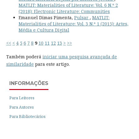
MATLIT: Materialities of Literature: Vol. 6 N.º 2
(2018): Electronic Literature: Communities
Emanuel Dimas Pimenta,
Pulsar
,
MATLIT:
Materialities of Literature: Vol. 3 N.º 1 (2015): Artes,
Média e Cultura Digital
<<
<
4
5
6
7
8
9
10
11
12
13
>
>>
Também poderá
iniciar uma pesquisa avançada de
similaridade
para este artigo.
INFORMAÇÕES
Para Leitores
Para Autores
Para Bibliotecários