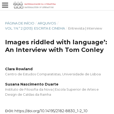
PÁGINA DE INÍCIO
/
ARQUIVOS
/
VOL. 1 N.º 2 (2013): ESCRITA E CINEMA
/
Entrevista | Interview
Images riddled with language’:
An Interview with Tom Conley
Clara Rowland
Centro de Estudos Comparatistas, Universidade de Lisboa
Susana Nascimento Duarte
Instituto de Filosofia da Nova | Escola Superior de Artes e
Design de Caldas da Rainha
DOI:
https://doi.org/10.14195/2182-8830_1-2_10