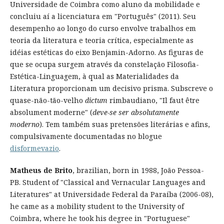
Universidade de Coimbra como aluno da mobilidade e
concluiu aí a licenciatura em "Português" (2011). Seu
desempenho ao longo do curso envolve trabalhos em
teoria da literatura e teoria crítica, especialmente as
idéias estéticas do eixo Benjamin-Adorno. As figuras de
que se ocupa surgem através da constelação Filosofia-
Estética-Linguagem, à qual as Materialidades da
Literatura proporcionam um decisivo prisma. Subscreve o
quase-não-tão-velho
dictum
rimbaudiano, "Il faut être
absolument moderne" (
deve-se ser absolutamente
moderno
). Tem também suas pretensões literárias e afins,
compulsivamente documentadas no blogue
disformevazio
.
Matheus de Brito
, brazilian, born in 1988, João Pessoa-
PB. Student of "Classical and Vernacular Languages and
Literatures" at Universidade Federal da Paraíba (2006-08),
he came as a mobility student to the University of
Coimbra, where he took his degree in "Portuguese"