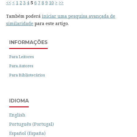
<<
<
1
2
3
4
5
6
7
8
9
10
>
>>
Também poderá
iniciar uma pesquisa avançada de
similaridade
para este artigo.
INFORMAÇÕES
Para Leitores
Para Autores
Para Bibliotecários
IDIOMA
English
Português (Portugal)
Español (España)