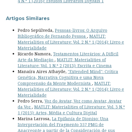
4 N.º 1 (2016): Estudos Literários Digitais 1
Artigos Similares
Pedro Sepúlveda,
Pessoas-livros: O Arquivo
Bibliográfico de Fernando Pessoa
,
MATLIT:
Materialities of Literature: Vol. 2 N.º 1 (2014): Livro e
Materialidade
Ricardo Namora,
Testamentos Literários: A Difícil
Arte da Mediação
,
MATLIT: Materialities of
Literature: Vol. 1 N.º 2 (2013): Escrita e Cinema
Manaíra Aires Athayde,
"Extended Mind": Crítica
Genética, Narrativa Cognitiva e uma Nova
Compreensão da Mente Modernista
,
MATLIT:
Materialities of Literature: Vol. 2 N.º 1 (2014): Livro e
Materialidade
Pedro Serra,
Voz do Avatar, Voz como Avatar, Avatar
da Voz
,
MATLIT: Materialities of Literature: Vol. 3 N.º
1 (2015): Artes, Média e Cultura Digital
Marina Larrosa,
La Epifanía de Dioniso: Una
Interpretación del Fragmento 357 PMG de
Anacreonte a partir de la Consideración de sus