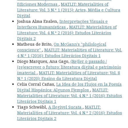
Ediciones Modernas
,
MATLIT: Materialities of
Literature: Vol. 3 N.º 1 (2015): Artes, Média e Cultura
Digital
Joshua Alma Enslen,
Interpretações Visuais e
Interfaces Humanísticas
,
MATLIT: Materialities of
Literature: Vol. 4 N.º 2 (2016): Estudos Literários
Digitais 2
Matheus de Brito,
On McGann's "philological
conscience"
,
MATLIT: Materialities of Literature: Vol.
4 N.º 1 (2016): Estudos Literários Digitais 1
Diogo Marques, Ana Gago,
(Re)ler o passado /
(re)escrever o futuro: literatura digital e património
imaterial
,
MATLIT: Materialities of Literature: Vol. 8
N.º 1 (2020): Ensino da Literatura Digital
Celia Corral Cañas,
La Idea de los Flujos en la Poesía
Digital Hispánica: Algunos Ejemplos
,
MATLIT:
Materialities of Literature: Vol. 4 N.º 1 (2016): Estudos
Literários Digitais 1
Tiago Schwäbl,
A Ilegível Sucata
,
MATLIT:
Materialities of Literature: Vol. 4 N.º 2 (2016): Estudos
Literários Digitais 2