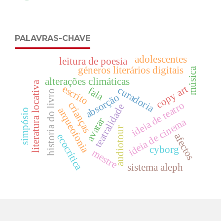
PALAVRAS-CHAVE
adolescentes
leitura de poesia
géneros literários digitais
música
alterações climáticas
literatura locativa
escrito
copy art
curadoria
fala
historia do livro
absorção
ideia de teatro
crianças
teatralidade
arqueofonia
simpósio
avatar
ideia de cinema
audiotour
afectos
ecocrítica
cyborg
mestre
sistema aleph