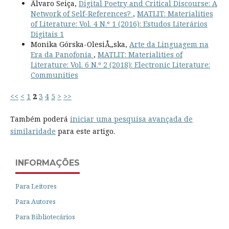
Ãlvaro Seiça,
Digital Poetry and Critical Discourse: A
Network of Self-References?
,
MATLIT: Materialities
of Literature: Vol. 4 N.º 1 (2016): Estudos Literários
Digitais 1
Monika Górska-OlesiÅ„ska,
Arte da Linguagem na
Era da Panofonia
,
MATLIT: Materialities of
Literature: Vol. 6 N.º 2 (2018): Electronic Literature:
Communities
<<
<
1
2
3
4
5
>
>>
Também poderá
iniciar uma pesquisa avançada de
similaridade
para este artigo.
INFORMAÇÕES
Para Leitores
Para Autores
Para Bibliotecários