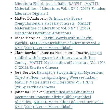
Literatura Eletrónica em Itália (DADELI)
,
MATLIT:
Materialities of Literature: Vol. 4 N.º 2 (2016): Estudos
Literários Digitais 2
Matteo D'Ambrosio,
Os Inícios da Poesia
Computacional e a Poesia Concreta
,
MATLIT:
Materialities of Literature: Vol. 6 N.º 1 (2018):
Electronic Literature: Affiliations
Diogo Marques,
Playful Words within Playful
Worlds
,
MATLIT: Materialities of Literature: Vol. 2
N.º 1 (2014): Livro e Materialidade
Clara Rowland, Susana Nascimento Duarte,
Images
riddled with language’: An Interview with Tom
Conley
,
MATLIT: Materialities of Literature: Vol. 1 N.º
2 (2013): Escrita e Cinema
José Bértolo,
Narração e Storytelling em Mysterious
Object at Noon, de Apichatpong Weerasethakul
,
MATLIT: Materialities of Literature: Vol. 1 N.º 2
(2013): Escrita e Cinema
Johanna Drucker,
Distributed and Conditional
Documents: Conceptualizing Bibliographical
Alterities
,
MATLIT: Materialities of Literature: Vol. 2
N.º 1 (2014): Livro e Materialidade