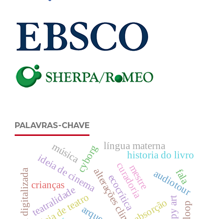
PALAVRAS-CHAVE
língua materna
música
cyborg
historia do livro
ideia de cinema
curadoria
mestre
alterações climáticas
fala
literatura digitalizada
audiotour
ecocrítica
crianças
teatralidade
ideia de teatro
copy art
absorção