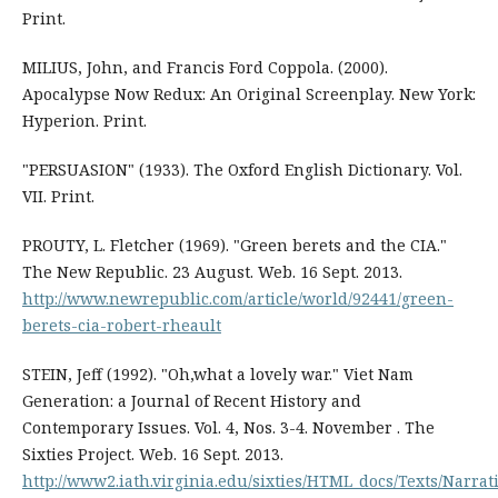
Print.
MILIUS, John, and Francis Ford Coppola. (2000).
Apocalypse Now Redux: An Original Screenplay. New York:
Hyperion. Print.
"PERSUASION" (1933). The Oxford English Dictionary. Vol.
VII. Print.
PROUTY, L. Fletcher (1969). "Green berets and the CIA."
The New Republic. 23 August. Web. 16 Sept. 2013.
http://www.newrepublic.com/article/world/92441/green-
berets-cia-robert-rheault
STEIN, Jeff (1992). "Oh,what a lovely war." Viet Nam
Generation: a Journal of Recent History and
Contemporary Issues. Vol. 4, Nos. 3-4. November . The
Sixties Project. Web. 16 Sept. 2013.
http://www2.iath.virginia.edu/sixties/HTML_docs/Texts/Narrat