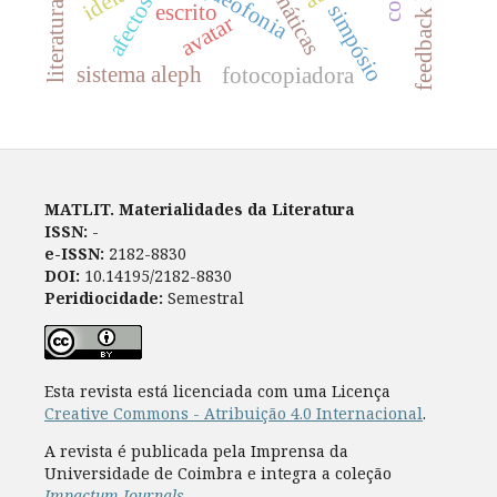
feedback loop
arqueofonia
afectos
escrito
simpósio
avatar
sistema aleph
fotocopiadora
MATLIT. Materialidades da Literatura
ISSN:
-
e-ISSN:
2182-8830
DOI:
10.14195/2182-8830
Peridiocidade:
Semestral
Esta revista está licenciada com uma Licença
Creative Commons - Atribuição 4.0 Internacional
.
A revista é publicada pela Imprensa da
Universidade de Coimbra e integra a coleção
Impactum Journals