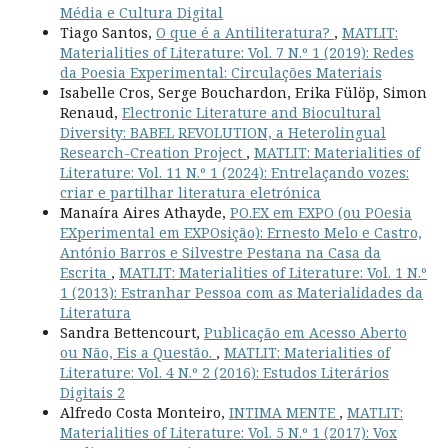
Média e Cultura Digital
Tiago Santos,
O que é a Antiliteratura?
,
MATLIT:
Materialities of Literature: Vol. 7 N.º 1 (2019): Redes
da Poesia Experimental: Circulações Materiais
Isabelle Cros, Serge Bouchardon, Erika Fülöp, Simon
Renaud,
Electronic Literature and Biocultural
Diversity: BABEL REVOLUTION, a Heterolingual
Research-Creation Project
,
MATLIT: Materialities of
Literature: Vol. 11 N.º 1 (2024): Entrelaçando vozes:
criar e partilhar literatura eletrónica
Manaíra Aires Athayde,
PO.EX em EXPO (ou POesia
EXperimental em EXPOsição): Ernesto Melo e Castro,
António Barros e Silvestre Pestana na Casa da
Escrita
,
MATLIT: Materialities of Literature: Vol. 1 N.º
1 (2013): Estranhar Pessoa com as Materialidades da
Literatura
Sandra Bettencourt,
Publicação em Acesso Aberto
ou Não, Eis a Questão.
,
MATLIT: Materialities of
Literature: Vol. 4 N.º 2 (2016): Estudos Literários
Digitais 2
Alfredo Costa Monteiro,
INTIMA MENTE
,
MATLIT:
Materialities of Literature: Vol. 5 N.º 1 (2017): Vox