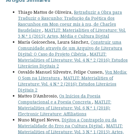
Artigos Similares
Thiago Mattos de Oliveira,
Retraduzir a Obra para
Traduzir o Rascunho: Tradução da Poética dos
Rascunhos em Mon coeur mis à nu, de Charles
Baudelaire
,
MATLIT: Materialities of Literature: Vol.
3 N.º 1 (2015): Artes, Média e Cultura Digital
María Goicoechea, Laura Sánchez,
Construir uma
Comunidade através de um Arquivo de Literatura
Digital: O Caso do Projeto Cibéria
,
MATLIT:
Materialities of Literature: Vol. 4 N.º 2 (2016): Estudos
Literários Digitais 2
Osvaldo Manuel Silvestre, Felipe Cussen,
Vox Media:
O Som na Literatura
,
MATLIT: Materialities of
Literature: Vol. 4 N.º 2 (2016): Estudos Literários
Digitais 2
Matteo D'Ambrosio,
Os Inícios da Poesia
Computacional e a Poesia Concreta
,
MATLIT:
Materialities of Literature: Vol. 6 N.º 1 (2018):
Electronic Literature: Affiliations
Nuno Miguel Neves,
Dígitos a Contrapelo ou da
Materialidade do Erro na Cultura Digital
,
MATLIT:
Materialities of Literature: Vol. 3 N.º 1 (2015): Artes,