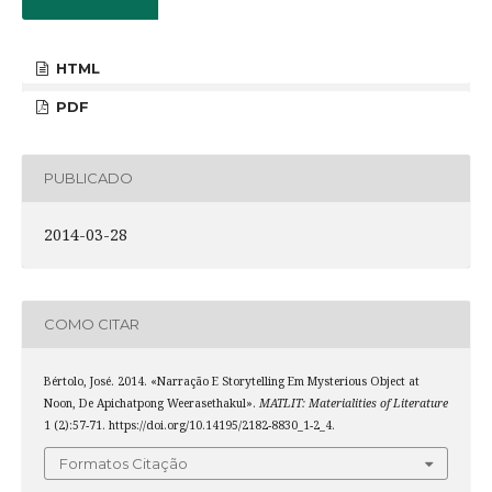
HTML
PDF
PUBLICADO
2014-03-28
COMO CITAR
Bértolo, José. 2014. «Narração E Storytelling Em Mysterious Object at
Noon, De Apichatpong Weerasethakul».
MATLIT: Materialities of Literature
1 (2):57-71. https://doi.org/10.14195/2182-8830_1-2_4.
Formatos Citação