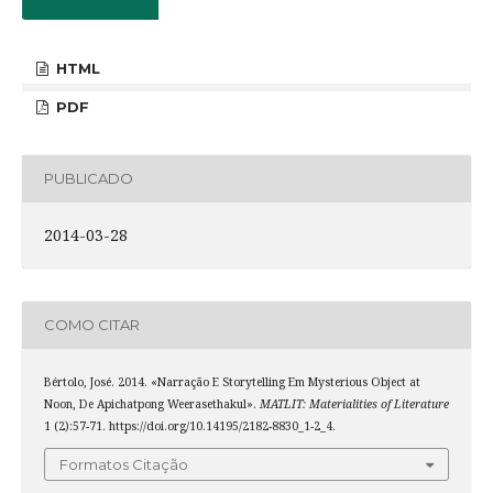
HTML
PDF
PUBLICADO
2014-03-28
COMO CITAR
Bértolo, José. 2014. «Narração E Storytelling Em Mysterious Object at
Noon, De Apichatpong Weerasethakul».
MATLIT: Materialities of Literature
1 (2):57-71. https://doi.org/10.14195/2182-8830_1-2_4.
Formatos Citação