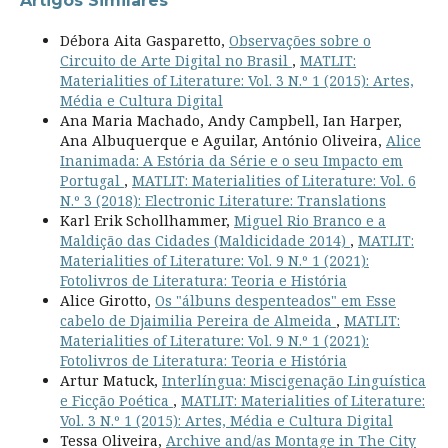
Artigos Similares
Débora Aita Gasparetto,
Observações sobre o
Circuito de Arte Digital no Brasil
,
MATLIT:
Materialities of Literature: Vol. 3 N.º 1 (2015): Artes,
Média e Cultura Digital
Ana Maria Machado, Andy Campbell, Ian Harper,
Ana Albuquerque e Aguilar, António Oliveira,
Alice
Inanimada: A Estória da Série e o seu Impacto em
Portugal
,
MATLIT: Materialities of Literature: Vol. 6
N.º 3 (2018): Electronic Literature: Translations
Karl Erik Schollhammer,
Miguel Rio Branco e a
Maldição das Cidades (Maldicidade 2014)
,
MATLIT:
Materialities of Literature: Vol. 9 N.º 1 (2021):
Fotolivros de Literatura: Teoria e História
Alice Girotto,
Os "álbuns despenteados" em Esse
cabelo de Djaimilia Pereira de Almeida
,
MATLIT:
Materialities of Literature: Vol. 9 N.º 1 (2021):
Fotolivros de Literatura: Teoria e História
Artur Matuck,
Interlíngua: Miscigenação Linguística
e Ficção Poética
,
MATLIT: Materialities of Literature:
Vol. 3 N.º 1 (2015): Artes, Média e Cultura Digital
Tessa Oliveira,
Archive and/as Montage in The City