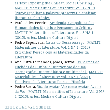
as Text: Exposing the Chilean Social Uprising
,
MATLIT: Materialities of Literature: Vol. 12 N.º 1
(2025): Espalhar a palavra: preservar e analisar
literatura eletrónica
Paulo Silva Pereira,
Academia, Geopolítica das
Humanidades Digitais e Pensamento Crítico
,
MATLIT: Materialities of Literature: Vol. 3 N.º 1
(2015): Artes, Média e Cultura Digital
Pedro Sepúlveda,
Listas do Desassossego
,
MATLIT:
Materialities of Literature: Vol. 1 N.º 1 (2013):
Estranhar Pessoa com as Materialidades da
Literatura
Ana Luiza Fernandes, João Queiroz,
Os Sertões de
Euclides da Cunha: a intervenção de uma
"tecnografia" intermidiática e multimodal
,
MATLIT:
Materialities of Literature: Vol. 9 N.º 1 (2021):
Fotolivros de Literatura: Teoria e História
Pedro Serra,
Voz do Avatar, Voz como Avatar, Avatar
da Voz
,
MATLIT: Materialities of Literature: Vol. 3 N.º
1 (2015): Artes, Média e Cultura Digital
<<
<
1
2
3
4
5
6
7
8
9
10
>
>>