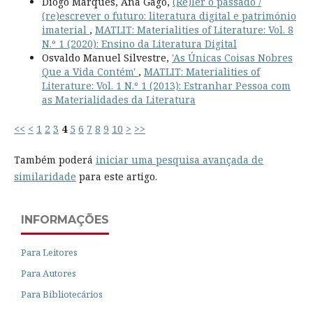
Diogo Marques, Ana Gago,
(Re)ler o passado /
(re)escrever o futuro: literatura digital e património
imaterial
,
MATLIT: Materialities of Literature: Vol. 8
N.º 1 (2020): Ensino da Literatura Digital
Osvaldo Manuel Silvestre,
'As Únicas Coisas Nobres
Que a Vida Contém'
,
MATLIT: Materialities of
Literature: Vol. 1 N.º 1 (2013): Estranhar Pessoa com
as Materialidades da Literatura
<<
<
1
2
3
4
5
6
7
8
9
10
>
>>
Também poderá
iniciar uma pesquisa avançada de
similaridade
para este artigo.
INFORMAÇÕES
Para Leitores
Para Autores
Para Bibliotecários