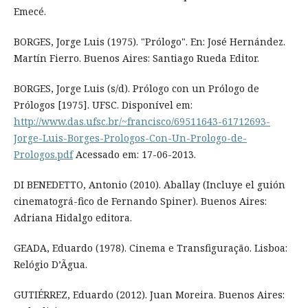
Emecé.
BORGES, Jorge Luis (1975). "Prólogo". En: José Hernández.
Martín Fierro. Buenos Aires: Santiago Rueda Editor.
BORGES, Jorge Luis (s/d). Prólogo con un Prólogo de
Prólogos [1975]. UFSC. Disponível em:
http://www.das.ufsc.br/~francisco/69511643-61712693-
Jorge-Luis-Borges-Prologos-Con-Un-Prologo-de-
Prologos.pdf
Acessado em: 17-06-2013.
DI BENEDETTO, Antonio (2010). Aballay (Incluye el guión
cinematográ-fico de Fernando Spiner). Buenos Aires:
Adriana Hidalgo editora.
GEADA, Eduardo (1978). Cinema e Transfiguração. Lisboa:
Relógio D’Ãgua.
GUTIÉRREZ, Eduardo (2012). Juan Moreira. Buenos Aires: