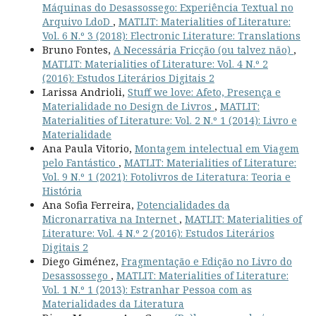
Máquinas do Desassossego: Experiência Textual no
Arquivo LdoD
,
MATLIT: Materialities of Literature:
Vol. 6 N.º 3 (2018): Electronic Literature: Translations
Bruno Fontes,
A Necessária Fricção (ou talvez não)
,
MATLIT: Materialities of Literature: Vol. 4 N.º 2
(2016): Estudos Literários Digitais 2
Larissa Andrioli,
Stuff we love: Afeto, Presença e
Materialidade no Design de Livros
,
MATLIT:
Materialities of Literature: Vol. 2 N.º 1 (2014): Livro e
Materialidade
Ana Paula Vitorio,
Montagem intelectual em Viagem
pelo Fantástico
,
MATLIT: Materialities of Literature:
Vol. 9 N.º 1 (2021): Fotolivros de Literatura: Teoria e
História
Ana Sofia Ferreira,
Potencialidades da
Micronarrativa na Internet
,
MATLIT: Materialities of
Literature: Vol. 4 N.º 2 (2016): Estudos Literários
Digitais 2
Diego Giménez,
Fragmentação e Edição no Livro do
Desassossego
,
MATLIT: Materialities of Literature:
Vol. 1 N.º 1 (2013): Estranhar Pessoa com as
Materialidades da Literatura