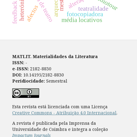
arqueofonia
feedback loop
ideia de teatro
audiotour
mestre
afectos
teatralidade
fotocopiadora
média locativos
MATLIT. Materialidades da Literatura
ISSN:
-
e-ISSN:
2182-8830
DOI:
10.14195/2182-8830
Peridiocidade:
Semestral
Esta revista está licenciada com uma Licença
Creative Commons - Atribuição 4.0 Internacional
.
A revista é publicada pela Imprensa da
Universidade de Coimbra e integra a coleção
Impactum Journals