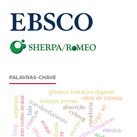
PALAVRAS-CHAVE
géneros literários digitais
heterónimo como avatar.
ideia de cinema
simpósio
leitores jovens
transbordamento
curadoria
copy art
absorção
fala
cyborg
crianças
alterações climáticas
avatar
escrito
música