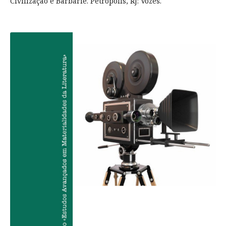
Civilização é Barbárie. Petrópolis, RJ: Vozes.