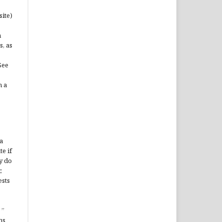
site)
n
s, as
See
n a
a
te if
y do
,
ests
”
ms