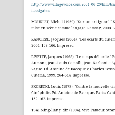
http://www.villagevoice.com/2001-06-26/film/t
floodgates/
MOURLET, Michel (1959). "Sur un art ignoré." S
mise en scène comme langage. Ramsay, 2008. 3
RANCIERE, Jacques (2004). "Les écarts du cinéma
2004: 159-166. Impresso.
RIVETTE, Jacques (1968). "Le temps déborde." 
Aumont, Jean-Louis Comolli, Jean Narboni e Sy
Vague. Ed. Antoine de Baecque e Charles Tesso
Cinéma, 1999. 264-314. Impresso.
SKORECKI, Louis (1978). "Contre la nouvelle cin
Cinéphilie. Ed. Antoine de Baecque. Paris: Cah
132-162. Impresso.
TSAI Ming-liang, dir. (1994). Vive l’amour. Stra