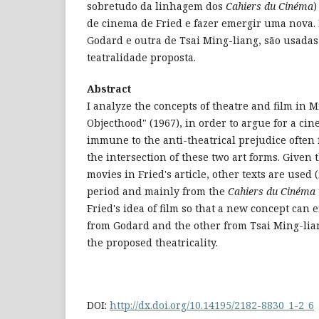
sobretudo da linhagem dos
Cahiers du Cinéma
)
de cinema de Fried e fazer emergir uma nova.
Godard e outra de Tsai Ming-liang, são usadas
teatralidade proposta.
Abstract
I analyze the concepts of theatre and film in M
Objecthood" (1967), in order to argue for a cin
immune to the anti-theatrical prejudice often
the intersection of these two art forms. Given 
movies in Fried's article, other texts are used
period and mainly from the
Cahiers du Cinéma
Fried's idea of film so that a new concept can
from Godard and the other from Tsai Ming-liang
the proposed theatricality.
DOI:
http://dx.doi.org/10.14195/2182-8830_1-2_6