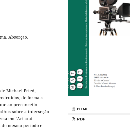
ema, Absorção,
 de Michael Fried,
onstruídas, de forma a
une ao preconceito
HTML
balhos sobre a interseção
nema em "Art and
PDF
os do mesmo período e