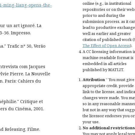
online (e.g., in institutional
sai-ming-liang-opens-the-
repositories or on their web
prior to and during the
submission process, as it ca
ur un art ignoré. La
lead to productive exchange
3-56. Impresso.
well as earlier and greater
citation of published work (
The Effect of Open Access
).
." Trafic nº 50, Verão
A CC licensing information i
machine-readable format is
embedded in all articles
Entrevista com Jacques
published by MATLIT.
lvie Pierre. La Nouvelle
Attribution
” You must give
n. Paris: Cahiers du
appropriate credit
, provide 
link to the license, and
indica
changes were made
. You ma
éphilie." Critique et
so in any reasonable manner
iers du Cinéma, 2001.
but not in any way that sugg
the licensor endorses you or
your use.
No additional restrictions
nd Releasing. Filme.
You may not apply legal ter