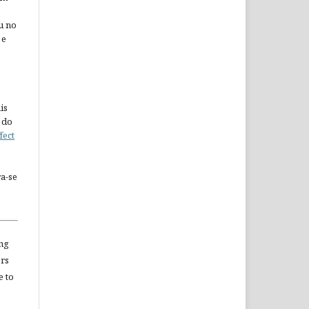
u no
 e
is
 do
fect
a-se
ng
ors
e to