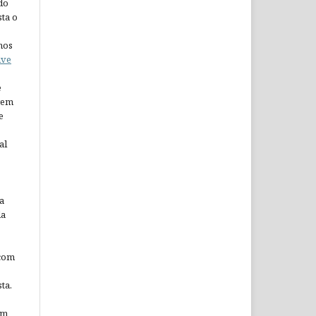
do
ta o
nos
ive
e
arem
e
al
a
da
 com
ta.
em