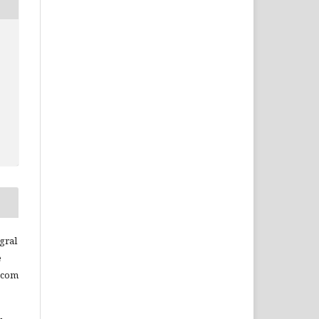
c
gral
e
 com