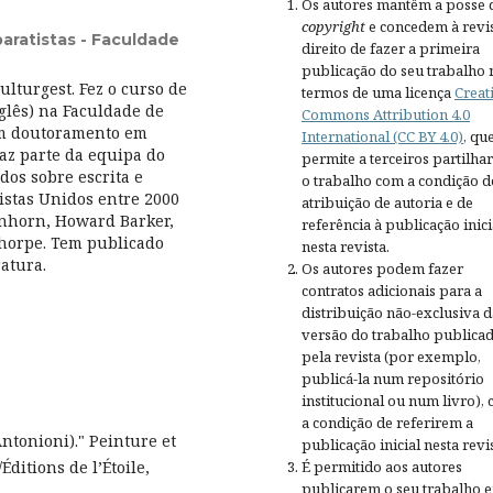
Os autores mantêm a posse 
copyright
e concedem à revis
ratistas - Faculdade
direito de fazer a primeira
publicação do seu trabalho 
lturgest. Fez o curso de
termos de uma licença
Creat
glês) na Faculdade de
Commons Attribution 4.0
um doutoramento em
International (CC BY 4.0)
, qu
az parte da equipa do
permite a terceiros partilh
dos sobre escrita e
o trabalho com a condição d
istas Unidos entre 2000
atribuição de autoria e de
enhorn, Howard Barker,
referência à publicação inici
Thorpe. Tem publicado
nesta revista.
ratura.
Os autores podem fazer
contratos adicionais para a
distribuição não-exclusiva d
versão do trabalho publica
pela revista (por exemplo,
publicá-la num repositório
institucional ou num livro),
a condição de referirem a
Antonioni)." Peinture et
publicação inicial nesta revis
ditions de l’Étoile,
É permitido aos autores
publicarem o seu trabalho 