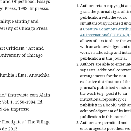
rt and Objecthood: Essays
Authors retain copyright an
o Press, 1998. Impresso.
grant the journal right of fir
publication with the work
ality: Painting and
simultaneously licensed und
ersity of Chicago Press.
a
Creative Commons Attribu
4.0 International (CC BY 4.0)
,
allows others to share the w
with an acknowledgement of
rt Criticism." Art and
work's authorship and initia
University of Chicago
publication in this journal.
Authors are able to enter int
separate, additional contract
Columbia Films, Anouchka
arrangements for the non-
exclusive distribution of the
journal's published version 
the work (e.g., post it to an
vie." Entrevista com Alain
institutional repository or
Vol. 1, 1950-1984. Ed.
publish it in a book), with a
9-24. Impresso.
acknowledgement of its initi
publication in this journal.
 Floodgates." The Village
Authors are permitted and
encouraged to post their wo
 de 2013.