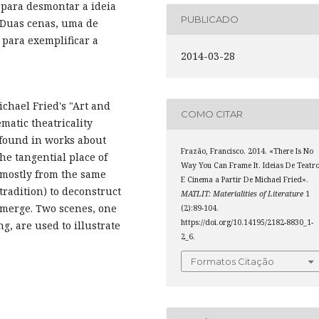
 para desmontar a ideia
PUBLICADO
 Duas cenas, uma de
 para exemplificar a
2014-03-28
ichael Fried's "Art and
COMO CITAR
ematic theatricality
 found in works about
Frazão, Francisco. 2014. «There Is No
the tangential place of
Way You Can Frame It. Ideias De Teatr
 (mostly from the same
E Cinema a Partir De Michael Fried».
tradition) to deconstruct
MATLIT: Materialities of Literature
1
 emerge. Two scenes, one
(2):89-104.
https://doi.org/10.14195/2182-8830_1-
, are used to illustrate
2_6.
Formatos Citação