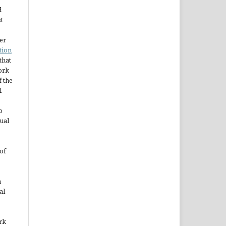
d
st
er
tion
 that
ork
 the
l
o
ual
of
n
al
rk