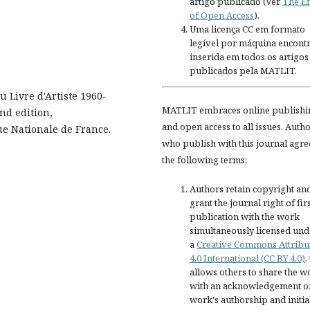
artigo publicado (Ver
The Ef
of Open Access
).
Uma licença CC em formato
legível por máquina encontr
inserida em todos os artigos
publicados pela MATLIT.
 Livre d'Artiste 1960-
MATLIT embraces online publishi
nd edition,
and open access to all issues. Auth
que Nationale de France.
who publish with this journal agre
the following terms:
Authors retain copyright an
grant the journal right of fir
publication with the work
simultaneously licensed und
a
Creative Commons Attribu
4.0 International (CC BY 4.0)
,
allows others to share the w
with an acknowledgement of
work's authorship and initia