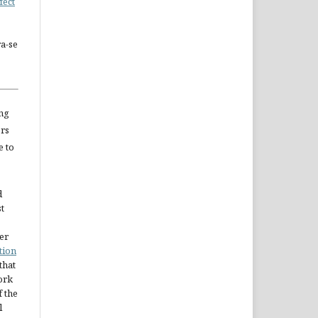
fect
a-se
ng
ors
e to
d
st
er
tion
 that
ork
 the
l