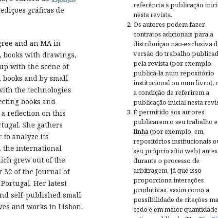
referência à publicação inici
 edições gráficas de
nesta revista.
Os autores podem fazer
contratos adicionais para a
gree and an MA in
distribuição não-exclusiva d
versão do trabalho publica
ks, books with drawings,
pela revista (por exemplo,
up with the scene of
publicá-la num repositório
d books and by small
institucional ou num livro),
with the technologies
a condição de referirem a
lecting books and
publicação inicial nesta revis
É permitido aos autores
a reflection on this
publicarem o seu trabalho 
rtugal. She gathers
linha (por exemplo, em
to analyze its
repositórios institucionais o
 the international
seu próprio sítio web) antes
ch grew out of the
durante o processo de
arbitragem, já que isso
 32 of the Journal of
proporciona interações
 Portugal. Her latest
produtivas, assim como a
 and self-published small
possibilidade de citações ma
ves and works in Lisbon.
cedo e em maior quantidade