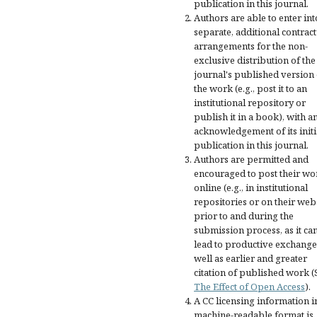
publication in this journal.
Authors are able to enter int
separate, additional contract
arrangements for the non-
exclusive distribution of the
journal's published version 
the work (e.g., post it to an
institutional repository or
publish it in a book), with a
acknowledgement of its initi
publication in this journal.
Authors are permitted and
encouraged to post their wo
online (e.g., in institutional
repositories or on their web
prior to and during the
submission process, as it ca
lead to productive exchange
well as earlier and greater
citation of published work (
The Effect of Open Access
).
A CC licensing information i
machine-readable format is