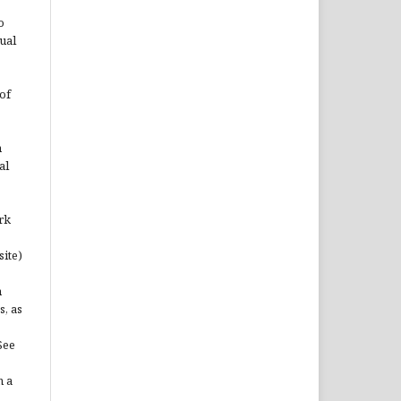
o
ual
of
n
al
rk
site)
n
s, as
See
n a