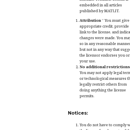
embedded in all articles
published by MATLIT.
Attribution
” You must give
appropriate credit
, provide 
link to the license, and
indica
changes were made
. You ma
so in any reasonable manner
but not in any way that sugg
the licensor endorses you or
your use.
No additional restrictions
You may not apply legal ter
or
technological measures
t
legally restrict others from
doing anything the license
permits.
Notices:
You do not have to comply w