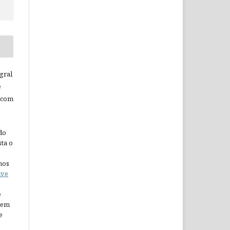
gral
e
 com
do
ta o
nos
ive
e
arem
e