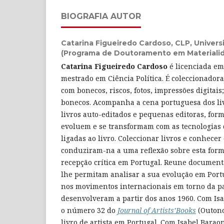
BIOGRAFIA AUTOR
Catarina Figueiredo Cardoso,
CLP, Univer
(Programa de Doutoramento em Materialida
Catarina Figueiredo Cardoso
é licenciada em
mestrado em Ciência Política. É coleccionadora 
com bonecos, riscos, fotos, impressões digitai
bonecos. Acompanha a cena portuguesa dos livr
livros auto-editados e pequenas editoras, form
evoluem e se transformam com as tecnologias 
ligadas ao livro. Coleccionar livros e conhecer
conduziram-na a uma reflexão sobre esta form
recepção crítica em Portugal. Reune documenta
lhe permitam analisar a sua evolução em Portu
nos movimentos internacionais em torno da pal
desenvolveram a partir dos anos 1960. Com Is
o número 32 do
Journal of Artists’Books
(Outono
livro de artista em Portugal. Com Isabel Barao