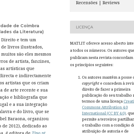
Recensões | Reviews
sidade de Coimbra
LICENÇA
des da Literatura)
 Direito e tem um
MATLIT oferece acesso aberto inte
de livros ilustrados,
a todos os números. Os autores qu
s; muitos são eles mesmos
publicam nesta revista concordam
os de artista, fanzines,
os princípios seguintes:
as artísticas que
directa e indirectamente
Os autores mantêm a posse 
 os artistas que os criam
copyright
e concedem à revis
direito de fazer a primeira
a de arte recente e sua
publicação do seu trabalho 
ção e bibliografia que
termos de uma licença
Creat
gal e a sua integração
Commons Attribution 4.0
avra e do livro, que se
International (CC BY 4.0)
, qu
abel Baraona, organizou
permite a terceiros partilh
o trabalho com a condição d
 de 2012), dedicado ao
atribuição de autoria e de
na, é editora de
Tipo.pt
,