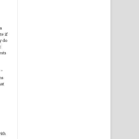
a
te if
y do
,
ests
”
ms
hat
ith