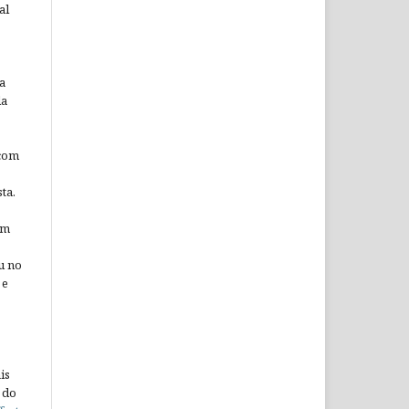
al
a
da
 com
ta.
em
u no
 e
is
 do