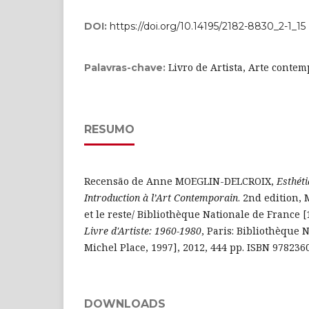
DOI:
https://doi.org/10.14195/2182-8830_2-1_15
Livro de Artista, Arte conte
Palavras-chave:
RESUMO
Recensão de Anne MOEGLIN-DELCROIX,
Esthéti
Introduction à l’Art Contemporain
. 2nd edition, 
et le reste/ Bibliothèque Nationale de France [
Livre d'Artiste: 1960-1980
, Paris: Bibliothèque 
Michel Place, 1997], 2012, 444 pp. ISBN 978236
DOWNLOADS