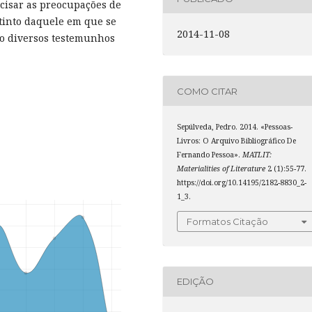
ecisar as preocupações de
tinto daquele em que se
2014-11-08
do diversos testemunhos
COMO CITAR
Sepúlveda, Pedro. 2014. «Pessoas-
Livros: O Arquivo Bibliográfico De
Fernando Pessoa».
MATLIT:
Materialities of Literature
2 (1):55-77.
https://doi.org/10.14195/2182-8830_2-
1_3.
Formatos Citação
EDIÇÃO