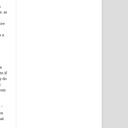
n
s, as
See
n a
a
te if
y do
,
ests
”
ms
hat