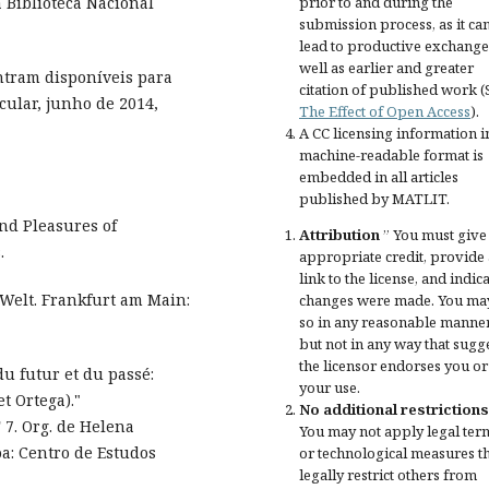
prior to and during the
 Biblioteca Nacional
submission process, as it ca
lead to productive exchange
well as earlier and greater
ntram disponíveis para
citation of published work (
cular, junho de 2014,
The Effect of Open Access
).
A CC licensing information i
machine-readable format is
embedded in all articles
published by MATLIT.
and Pleasures of
Attribution
” You must give
.
appropriate credit
, provide 
link to the license, and
indica
Welt. Frankfurt am Main:
changes were made
. You ma
so in any reasonable manner
but not in any way that sugg
the licensor endorses you or
u futur et du passé:
your use.
t Ortega)."
No additional restrictions
7. Org. de Helena
You may not apply legal ter
oa: Centro de Estudos
or
technological measures
t
legally restrict others from