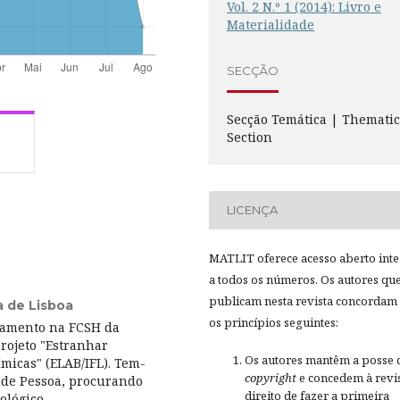
Vol. 2 N.º 1 (2014): Livro e
Materialidade
SECÇÃO
Secção Temática | Themati
Section
LICENÇA
MATLIT oferece acesso aberto inte
a todos os números. Os autores qu
publicam nesta revista concordam
a de Lisboa
os princípios seguintes:
ramento na FCSH da
rojeto "Estranhar
Os autores mantêm a posse 
micas" (ELAB/IFL). Tem-
copyright
e concedem à revis
 de Pessoa, procurando
direito de fazer a primeira
ológico.