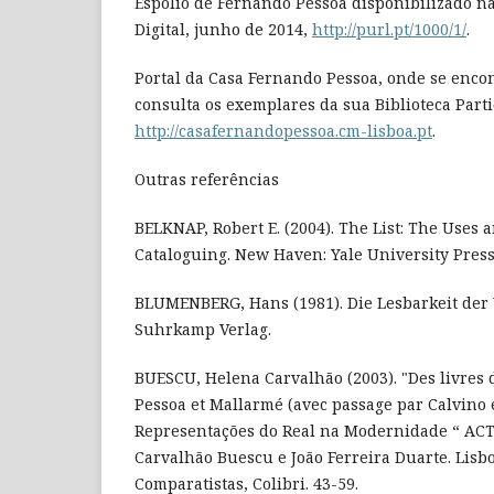
Espólio de Fernando Pessoa disponibilizado na
Digital, junho de 2014,
http://purl.pt/1000/1/
.
Portal da Casa Fernando Pessoa, onde se enco
consulta os exemplares da sua Biblioteca Parti
http://casafernandopessoa.cm-lisboa.pt
.
Outras referências
BELKNAP, Robert E. (2004). The List: The Uses 
Cataloguing. New Haven: Yale University Press
BLUMENBERG, Hans (1981). Die Lesbarkeit der 
Suhrkamp Verlag.
BUESCU, Helena Carvalhão (2003). "Des livres d
Pessoa et Mallarmé (avec passage par Calvino e
Representações do Real na Modernidade “ ACT 
Carvalhão Buescu e João Ferreira Duarte. Lisb
Comparatistas, Colibri. 43-59.