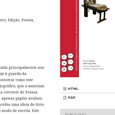
ro, Edição, Poesia,
ntida principalmente nos
je à guarda da
emonstrar como este
iográfico, que o associam
HTML
ia corrente de Pessoa
PDF
 apenas papéis avulsos,
ncebia uma ideia de livro
 modo de escrita. Este
PUBLICADO