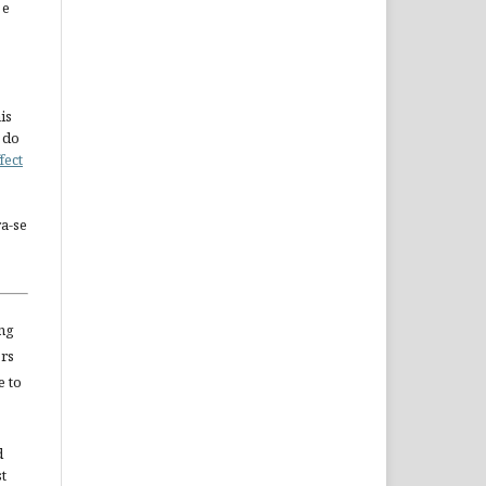
 e
is
 do
fect
a-se
ng
ors
e to
d
st