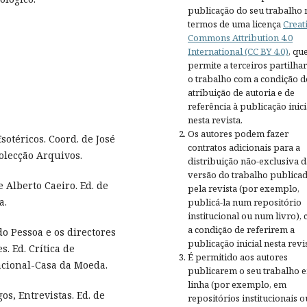
publicação do seu trabalho 
termos de uma licença
Creat
Commons Attribution 4.0
International (CC BY 4.0)
, qu
permite a terceiros partilh
o trabalho com a condição d
atribuição de autoria e de
referência à publicação inici
nesta revista.
Os autores podem fazer
otéricos. Coord. de José
contratos adicionais para a
Colecção Arquivos.
distribuição não-exclusiva d
versão do trabalho publica
Alberto Caeiro. Ed. de
pela revista (por exemplo,
a.
publicá-la num repositório
institucional ou num livro),
a condição de referirem a
o Pessoa e os directores
publicação inicial nesta revis
. Ed. Crítica de
É permitido aos autores
acional-Casa da Moeda.
publicarem o seu trabalho 
linha (por exemplo, em
os, Entrevistas. Ed. de
repositórios institucionais o