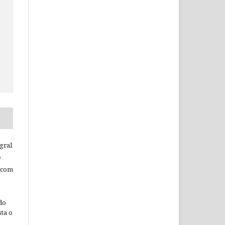
c
gral
e
 com
do
ta o