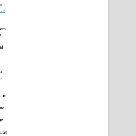
nos
ive
e
arem
e
al
a
da
 com
ta.
em
u no