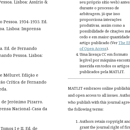
ssoa. Lisboa: Assírio &
seu próprio sítio web) antes
durante o processo de
arbitragem, já que isso
proporciona interações
 Pessoa. 1934-1935. Ed.
produtivas, assim como a
soa. Lisboa: Imprensa
possibilidade de citações ma
cedo e em maior quantidade
artigo publicado (Ver
The Ef
a. Ed. de Fernando
of Open Access
).
Uma licença CC em formato
nando Pessoa. Lisboa:
legível por máquina encontr
inserida em todos os artigos
publicados pela MATLIT.
e Méluret. Edição e
ição Crítica de Fernando
MATLIT embraces online publishi
eda.
and open access to all issues. Auth
 de Jerónimo Pizarro.
who publish with this journal agre
prensa Nacional-Casa da
the following terms:
Authors retain copyright an
grant the journal right of fir
omos I e II. Ed. de