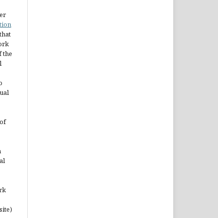
er
tion
 that
ork
 the
l
o
ual
of
n
al
rk
site)