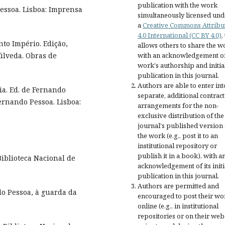
publication with the work
Pessoa. Lisboa: Imprensa
simultaneously licensed und
a
Creative Commons Attribu
4.0 International (CC BY 4.0)
,
to Império. Edição,
allows others to share the w
with an acknowledgement of
úlveda. Obras de
work's authorship and initia
publication in this journal.
Authors are able to enter int
ia. Ed. de Fernando
separate, additional contract
ernando Pessoa. Lisboa:
arrangements for the non-
exclusive distribution of the
journal's published version 
the work (e.g., post it to an
institutional repository or
publish it in a book), with a
iblioteca Nacional de
acknowledgement of its initi
publication in this journal.
Authors are permitted and
do Pessoa, à guarda da
encouraged to post their wo
online (e.g., in institutional
repositories or on their web