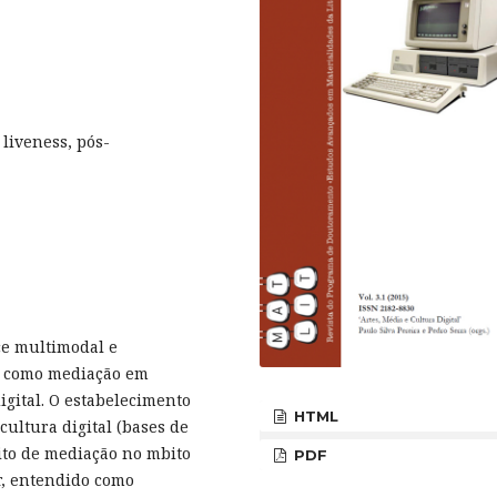
liveness, pós-
ce multimodal e
s como mediação em
gital. O estabelecimento
HTML
ultura digital (bases de
eito de mediação no mbito
PDF
r, entendido como