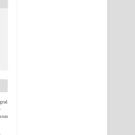
c
gral
e
 com