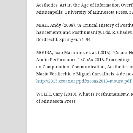
Aesthetics: Art in the Age of Information Overfl
Minneapolis: University of Minnesota Press. 39
MIAH, Andy (2008). "A Critical History of Pos
hancements and Posthumanity. Eds. R. Chadwic
Dordrecht: Springer. 71-94.
MOURA, João Martinho, et. al. (2013). "Cmara N
Audio Performance." xCoAx 2013: Proceedings o
on Computation, Communication, Aesthetics and
Mario Verdicchio e Miguel Carvalhais. 4 de no
http://2013.xcoax.org/pdf/xcoax2013-moura.pdf
WOLFE, Cary (2010). What Is Posthumanism?. M
of Minnesota Press.