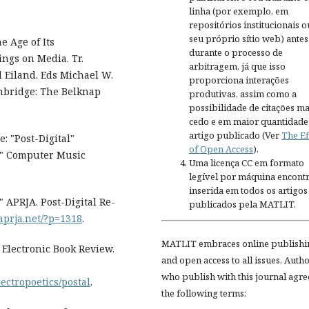
linha (por exemplo, em
repositórios institucionais o
seu próprio sítio web) antes
e Age of Its
durante o processo de
ings on Media. Tr.
arbitragem, já que isso
 Eiland. Eds Michael W.
proporciona interações
ambridge: The Belknap
produtivas, assim como a
possibilidade de citações ma
cedo e em maior quantidade
artigo publicado (Ver
The Ef
: "Post-Digital"
of Open Access
).
" Computer Music
Uma licença CC em formato
legível por máquina encontr
inserida em todos os artigos
" APRJA. Post-Digital Re-
publicados pela MATLIT.
aprja.net/?p=1318
.
MATLIT embraces online publishi
 Electronic Book Review.
and open access to all issues. Auth
who publish with this journal agre
ectropoetics/postal
.
the following terms: