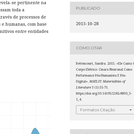
revela-se pertinente na
PUBLICADO
essam toda a
ravés de processos de
2015-10-28
is e humanas, com base
nitivos entre entidades
COMO CITAR
Bettencourt, Sandra. 2015. «Ele Canta 
Corpo Elétrico: Cmara Neuronal Como
Performance Pós-Humanista E Pós-
Digital».
MATLIT: Materialities of
Literature
3 (1):55-71.
https://doi.org/10.14195/2182-8830_3-
1_4.
Formatos Citação