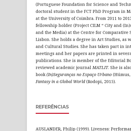
(Portuguese Foundation for Science and Techn
doctoral student in the FCT PhD Program in Mat
at the University of Coimbra. From 2011 to 20
fellowship holder (Project CILM “ City and (In)
and the Media) at the Centre for Comparative S
Lisbon. She holds a degree in Art Studies, as w
and Cultural Studies. She has taken part in int
meetings and her papers are printed in sever
publications. She is member of the Editorial B
reviewed academic journal
MATLIT
. She is als
book
(In)Seguranças no Espaço Urbano
(Húmus, 
Fantasy in a Global World
(Rodopi, 2015).
REFERÊNCIAS
AUSLANDER, Philip (1999). Liveness: Performa