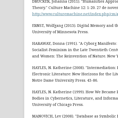
DRUCKER, Johanna (2011). "Humanities Approa
Theory." Culture Machine 12: 1-20. 27 de nove
http://www.culturemachine.net/index.php/cm/a
ERNST, Wolfgang (2013). Digital Memory and t
University of Minnesota Press.
HARAWAY, Donna (1991). "A Cyborg Manifesto: 
Socialist-Feminism in the Late Twentieth Cent
and Women: The Reinvention of Nature. New Yo
HAYLES, N. Katherine (2008). "Intermediation: 
Electronic Literature: New Horizons for the Lit
Notre Dame University Press. 43-86.
HAYLES, N. Katherine (1999). How We Became 
Bodies in Cybernetics, Literature, and Informa
University of Chicago Press.
MANOVICH, Lev (2008). "Database as Symbolic 