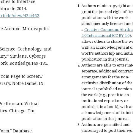
ches to Interface
Authors retain copyright an
mbro de 2014.
grant the journal right of fir
rticle/view/434/462
.
publication with the work
simultaneously licensed und
he Archive. Minneapolis:
a
Creative Commons Attribu
4.0 International (CC BY 4.0)
,
allows others to share the w
with an acknowledgement of
Science, Technology, and
work's authorship and initia
ury." Simians, Cyborgs
publication in this journal.
rk: Routledge.149-181.
Authors are able to enter int
separate, additional contract
From Page to Screen."
arrangements for the non-
exclusive distribution of the
erary. Notre Dame, IN:
journal's published version 
the work (e.g., post it to an
institutional repository or
Posthuman: Virtual
publish it in a book), with a
tics. Chicago: The
acknowledgement of its initi
publication in this journal.
Authors are permitted and
encouraged to post their wo
Form." Database