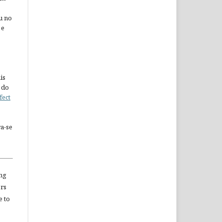
u no
 e
is
 do
fect
a-se
ng
ors
e to