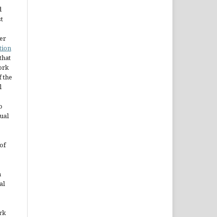
d
st
er
tion
 that
ork
 the
l
o
ual
of
n
al
rk