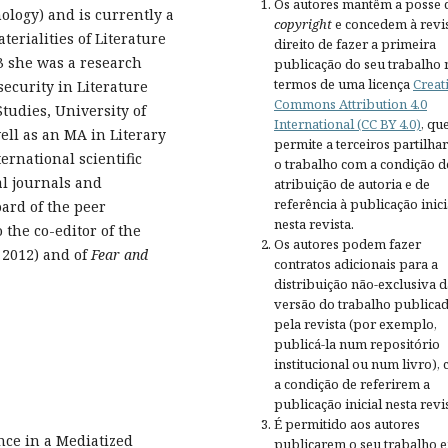
Os autores mantêm a posse 
ology) and is currently a
copyright
e concedem à revis
erialities of Literature
direito de fazer a primeira
13 she was a research
publicação do seu trabalho 
termos de uma licença
Creat
security in Literature
Commons Attribution 4.0
tudies, University of
International (CC BY 4.0)
, qu
ell as an MA in Literary
permite a terceiros partilh
ernational scientific
o trabalho com a condição d
al journals and
atribuição de autoria e de
referência à publicação inici
oard of the peer
nesta revista.
o the co-editor of the
Os autores podem fazer
2012) and of
Fear and
contratos adicionais para a
distribuição não-exclusiva d
versão do trabalho publica
pela revista (por exemplo,
publicá-la num repositório
institucional ou num livro),
a condição de referirem a
publicação inicial nesta revis
É permitido aos autores
nce in a Mediatized
publicarem o seu trabalho 