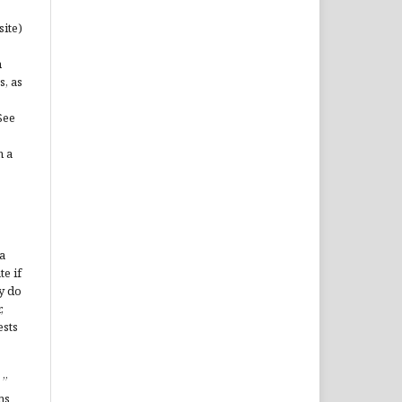
site)
n
s, as
See
n a
a
te if
y do
,
ests
”
ms