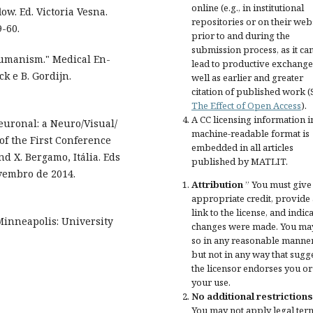
online (e.g., in institutional
ow. Ed. Victoria Vesna.
repositories or on their web
-60.
prior to and during the
submission process, as it ca
thumanism." Medical En-
lead to productive exchange
k e B. Gordijn.
well as earlier and greater
citation of published work (
The Effect of Open Access
).
A CC licensing information i
euronal: a Neuro/Visual/
machine-readable format is
f the First Conference
embedded in all articles
 X. Bergamo, Itália. Eds
published by MATLIT.
vembro de 2014.
Attribution
” You must give
appropriate credit
, provide 
link to the license, and
indica
inneapolis: University
changes were made
. You ma
so in any reasonable manner
but not in any way that sugg
the licensor endorses you or
your use.
No additional restrictions
You may not apply legal ter