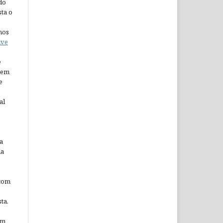
do
ta o
nos
ive
e
arem
e
al
a
da
 com
ta.
em