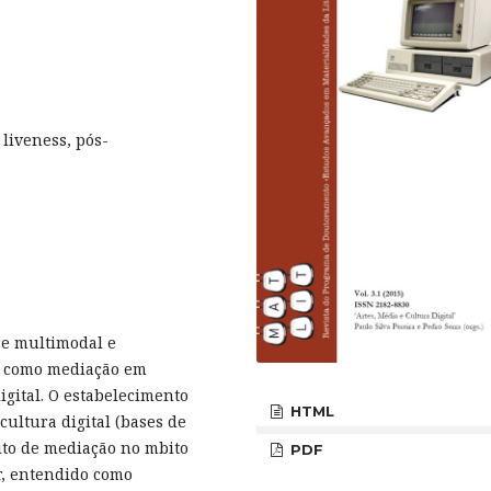
liveness, pós-
ce multimodal e
s como mediação em
gital. O estabelecimento
HTML
ultura digital (bases de
eito de mediação no mbito
PDF
r, entendido como