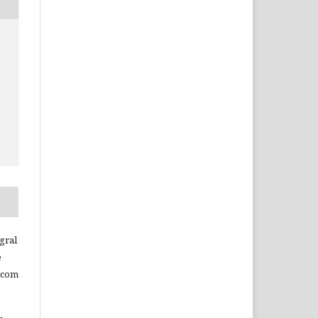
c
gral
e
 com