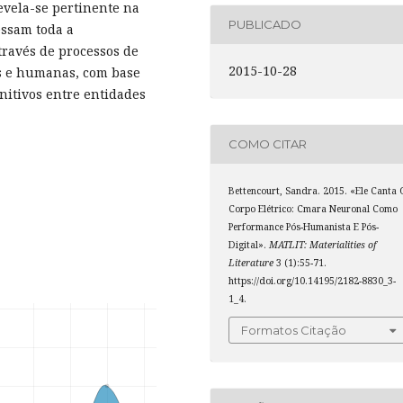
revela-se pertinente na
PUBLICADO
essam toda a
ravés de processos de
2015-10-28
is e humanas, com base
nitivos entre entidades
COMO CITAR
Bettencourt, Sandra. 2015. «Ele Canta 
Corpo Elétrico: Cmara Neuronal Como
Performance Pós-Humanista E Pós-
Digital».
MATLIT: Materialities of
Literature
3 (1):55-71.
https://doi.org/10.14195/2182-8830_3-
1_4.
Formatos Citação