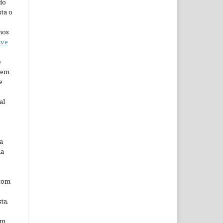
do
ta o
nos
ive
e
arem
e
al
a
da
 com
ta.
em