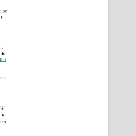
u no
 e
is
 do
fect
a-se
ng
ors
e to