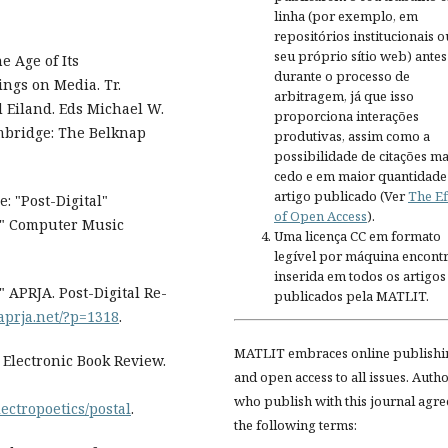
linha (por exemplo, em
repositórios institucionais o
seu próprio sítio web) antes
e Age of Its
durante o processo de
ings on Media. Tr.
arbitragem, já que isso
 Eiland. Eds Michael W.
proporciona interações
ambridge: The Belknap
produtivas, assim como a
possibilidade de citações ma
cedo e em maior quantidade
artigo publicado (Ver
The Ef
: "Post-Digital"
of Open Access
).
" Computer Music
Uma licença CC em formato
legível por máquina encontr
inserida em todos os artigos
" APRJA. Post-Digital Re-
publicados pela MATLIT.
aprja.net/?p=1318
.
MATLIT embraces online publishi
 Electronic Book Review.
and open access to all issues. Auth
who publish with this journal agre
ectropoetics/postal
.
the following terms: