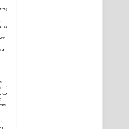
site)
n
s, as
See
n a
a
te if
y do
,
ests
”
ms