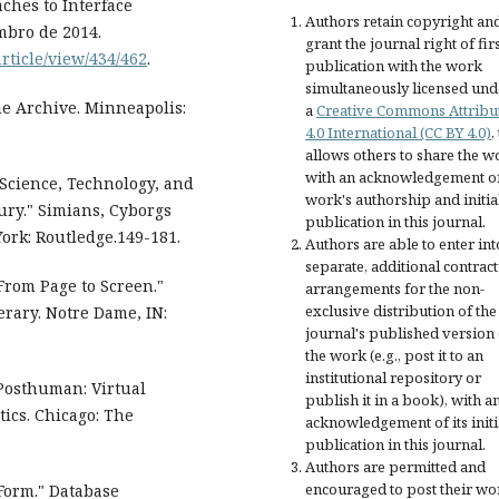
ches to Interface
Authors retain copyright an
mbro de 2014.
grant the journal right of fir
rticle/view/434/462
.
publication with the work
simultaneously licensed und
he Archive. Minneapolis:
a
Creative Commons Attribu
4.0 International (CC BY 4.0)
,
allows others to share the w
with an acknowledgement of
Science, Technology, and
work's authorship and initia
ury." Simians, Cyborgs
publication in this journal.
rk: Routledge.149-181.
Authors are able to enter int
separate, additional contract
From Page to Screen."
arrangements for the non-
exclusive distribution of the
erary. Notre Dame, IN:
journal's published version 
the work (e.g., post it to an
institutional repository or
Posthuman: Virtual
publish it in a book), with a
tics. Chicago: The
acknowledgement of its initi
publication in this journal.
Authors are permitted and
encouraged to post their wo
Form." Database