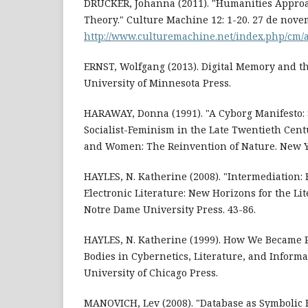
DRUCKER, Johanna (2011). "Humanities Approa
Theory." Culture Machine 12: 1-20. 27 de nove
http://www.culturemachine.net/index.php/cm/a
ERNST, Wolfgang (2013). Digital Memory and t
University of Minnesota Press.
HARAWAY, Donna (1991). "A Cyborg Manifesto: 
Socialist-Feminism in the Late Twentieth Cent
and Women: The Reinvention of Nature. New Yo
HAYLES, N. Katherine (2008). "Intermediation: 
Electronic Literature: New Horizons for the Lit
Notre Dame University Press. 43-86.
HAYLES, N. Katherine (1999). How We Became 
Bodies in Cybernetics, Literature, and Informa
University of Chicago Press.
MANOVICH, Lev (2008). "Database as Symbolic 