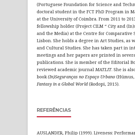
(Portuguese Foundation for Science and Techn
doctoral student in the FCT PhD Program in Mat
at the University of Coimbra. From 2011 to 20
fellowship holder (Project CILM “ City and (In)
and the Media) at the Centre for Comparative S
Lisbon. She holds a degree in Art Studies, as w
and Cultural Studies. She has taken part in int
meetings and her papers are printed in sever
publications. She is member of the Editorial B
reviewed academic journal
MATLIT
. She is als
book
(In)Seguranças no Espaço Urbano
(Húmus, 
Fantasy in a Global World
(Rodopi, 2015).
REFERÊNCIAS
AUSLANDER, Philip (1999). Liveness: Performa