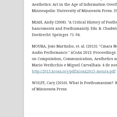
Aesthetics: Art in the Age of Information Overfl
Minneapolis: University of Minnesota Press. 39
MIAH, Andy (2008). "A Critical History of Pos
hancements and Posthumanity. Eds. R. Chadwic
Dordrecht: Springer. 71-94.
MOURA, João Martinho, et. al. (2013). "Cmara N
Audio Performance." xCoAx 2013: Proceedings o
on Computation, Communication, Aesthetics and
Mario Verdicchio e Miguel Carvalhais. 4 de no
http://2013.xcoax.org/pdf/xcoax2013-moura.pdf
WOLFE, Cary (2010). What Is Posthumanism?. M
of Minnesota Press.