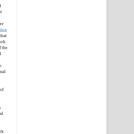
d
st
er
tion
 that
ork
 the
l
o
ual
of
n
al
rk