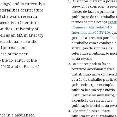
Os autores mantêm a posse 
ology) and is currently a
copyright
e concedem à revis
erialities of Literature
direito de fazer a primeira
13 she was a research
publicação do seu trabalho 
termos de uma licença
Creat
security in Literature
Commons Attribution 4.0
tudies, University of
International (CC BY 4.0)
, qu
ell as an MA in Literary
permite a terceiros partilh
ernational scientific
o trabalho com a condição d
al journals and
atribuição de autoria e de
referência à publicação inici
oard of the peer
nesta revista.
o the co-editor of the
Os autores podem fazer
2012) and of
Fear and
contratos adicionais para a
distribuição não-exclusiva d
versão do trabalho publica
pela revista (por exemplo,
publicá-la num repositório
institucional ou num livro),
a condição de referirem a
publicação inicial nesta revis
É permitido aos autores
nce in a Mediatized
publicarem o seu trabalho 