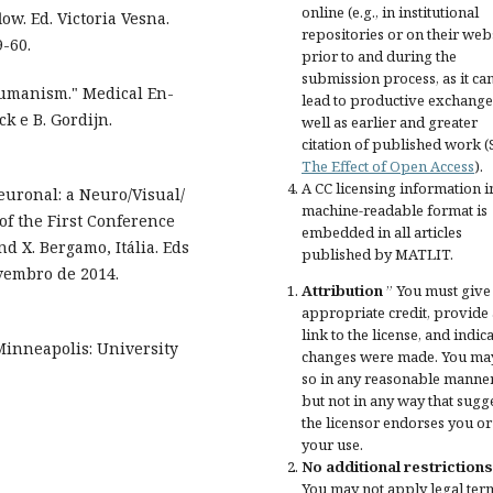
online (e.g., in institutional
ow. Ed. Victoria Vesna.
repositories or on their web
-60.
prior to and during the
submission process, as it ca
thumanism." Medical En-
lead to productive exchange
k e B. Gordijn.
well as earlier and greater
citation of published work (
The Effect of Open Access
).
A CC licensing information i
euronal: a Neuro/Visual/
machine-readable format is
f the First Conference
embedded in all articles
 X. Bergamo, Itália. Eds
published by MATLIT.
vembro de 2014.
Attribution
” You must give
appropriate credit
, provide 
link to the license, and
indica
inneapolis: University
changes were made
. You ma
so in any reasonable manner
but not in any way that sugg
the licensor endorses you or
your use.
No additional restrictions
You may not apply legal ter