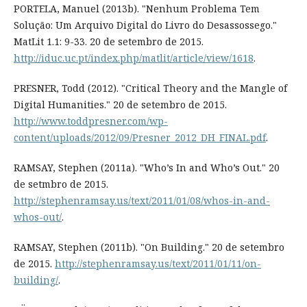
PORTELA, Manuel (2013b). "Nenhum Problema Tem
Solução: Um Arquivo Digital do Livro do Desassossego."
MatLit 1.1: 9-33. 20 de setembro de 2015.
http://iduc.uc.pt/index.php/matlit/article/view/1618
.
PRESNER, Todd (2012). "Critical Theory and the Mangle of
Digital Humanities." 20 de setembro de 2015.
http://www.toddpresner.com/wp-
content/uploads/2012/09/Presner_2012_DH_FINAL.pdf
.
RAMSAY, Stephen (2011a). "Who’s In and Who’s Out." 20
de setmbro de 2015.
http://stephenramsay.us/text/2011/01/08/whos-in-and-
whos-out/
.
RAMSAY, Stephen (2011b). "On Building." 20 de setembro
de 2015.
http://stephenramsay.us/text/2011/01/11/on-
building/
.