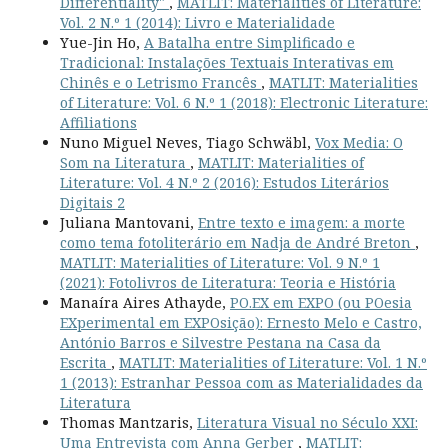
Differentiality"
,
MATLIT: Materialities of Literature:
Vol. 2 N.º 1 (2014): Livro e Materialidade
Yue-Jin Ho,
A Batalha entre Simplificado e
Tradicional: Instalações Textuais Interativas em
Chinês e o Letrismo Francês
,
MATLIT: Materialities
of Literature: Vol. 6 N.º 1 (2018): Electronic Literature:
Affiliations
Nuno Miguel Neves, Tiago Schwäbl,
Vox Media: O
Som na Literatura
,
MATLIT: Materialities of
Literature: Vol. 4 N.º 2 (2016): Estudos Literários
Digitais 2
Juliana Mantovani,
Entre texto e imagem: a morte
como tema fotoliterário em Nadja de André Breton
,
MATLIT: Materialities of Literature: Vol. 9 N.º 1
(2021): Fotolivros de Literatura: Teoria e História
Manaíra Aires Athayde,
PO.EX em EXPO (ou POesia
EXperimental em EXPOsição): Ernesto Melo e Castro,
António Barros e Silvestre Pestana na Casa da
Escrita
,
MATLIT: Materialities of Literature: Vol. 1 N.º
1 (2013): Estranhar Pessoa com as Materialidades da
Literatura
Thomas Mantzaris,
Literatura Visual no Século XXI:
Uma Entrevista com Anna Gerber
,
MATLIT: