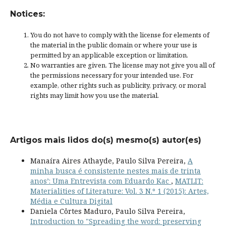
Notices:
You do not have to comply with the license for elements of
the material in the public domain or where your use is
permitted by an applicable
exception or limitation
.
No warranties are given. The license may not give you all of
the permissions necessary for your intended use. For
example, other rights such as
publicity, privacy, or moral
rights
may limit how you use the material.
Artigos mais lidos do(s) mesmo(s) autor(es)
Manaíra Aires Athayde, Paulo Silva Pereira,
A
minha busca é consistente nestes mais de trinta
anos’: Uma Entrevista com Eduardo Kac
,
MATLIT:
Materialities of Literature: Vol. 3 N.º 1 (2015): Artes,
Média e Cultura Digital
Daniela Côrtes Maduro, Paulo Silva Pereira,
Introduction to "Spreading the word: preserving