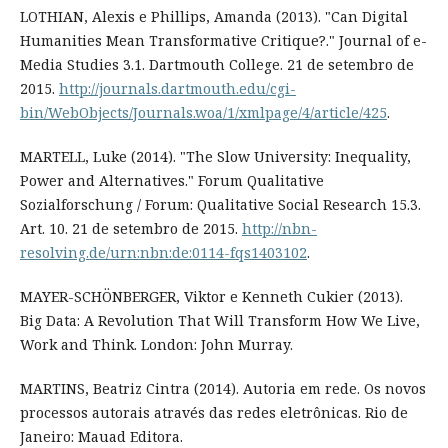
LOTHIAN, Alexis e Phillips, Amanda (2013). "Can Digital
Humanities Mean Transformative Critique?." Journal of e-
Media Studies 3.1. Dartmouth College. 21 de setembro de
2015.
http://journals.dartmouth.edu/cgi-
bin/WebObjects/Journals.woa/1/xmlpage/4/article/425
.
MARTELL, Luke (2014). "The Slow University: Inequality,
Power and Alternatives." Forum Qualitative
Sozialforschung / Forum: Qualitative Social Research 15.3.
Art. 10. 21 de setembro de 2015.
http://nbn-
resolving.de/urn:nbn:de:0114-fqs1403102
.
MAYER-SCHÖNBERGER, Viktor e Kenneth Cukier (2013).
Big Data: A Revolution That Will Transform How We Live,
Work and Think. London: John Murray.
MARTINS, Beatriz Cintra (2014). Autoria em rede. Os novos
processos autorais através das redes eletrônicas. Rio de
Janeiro: Mauad Editora.