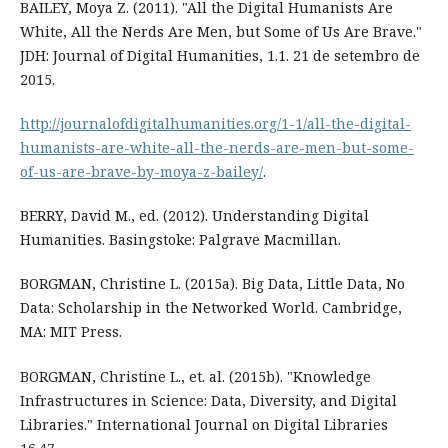
BAILEY, Moya Z. (2011). "All the Digital Humanists Are
White, All the Nerds Are Men, but Some of Us Are Brave."
JDH: Journal of Digital Humanities, 1.1. 21 de setembro de
2015.
http://journalofdigitalhumanities.org/1-1/all-the-digital-
humanists-are-white-all-the-nerds-are-men-but-some-
of-us-are-brave-by-moya-z-bailey/
.
BERRY, David M., ed. (2012). Understanding Digital
Humanities. Basingstoke: Palgrave Macmillan.
BORGMAN, Christine L. (2015a). Big Data, Little Data, No
Data: Scholarship in the Networked World. Cambridge,
MA: MIT Press.
BORGMAN, Christine L., et. al. (2015b). "Knowledge
Infrastructures in Science: Data, Diversity, and Digital
Libraries." International Journal on Digital Libraries