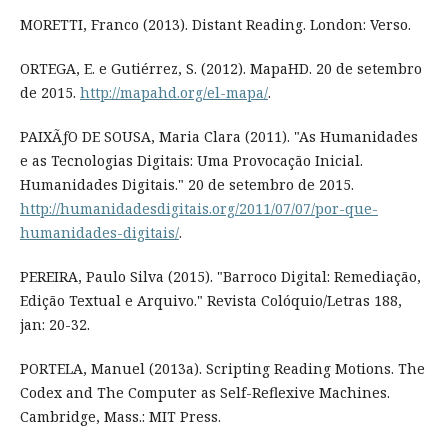
MORETTI, Franco (2013). Distant Reading. London: Verso.
ORTEGA, E. e Gutiérrez, S. (2012). MapaHD. 20 de setembro
de 2015.
http://mapahd.org/el-mapa/
.
PAIXÃƒO DE SOUSA, Maria Clara (2011). "As Humanidades
e as Tecnologias Digitais: Uma Provocação Inicial.
Humanidades Digitais." 20 de setembro de 2015.
http://humanidadesdigitais.org/2011/07/07/por-que-
humanidades-digitais/
.
PEREIRA, Paulo Silva (2015). "Barroco Digital: Remediação,
Edição Textual e Arquivo." Revista Colóquio/Letras 188,
jan: 20-32.
PORTELA, Manuel (2013a). Scripting Reading Motions. The
Codex and The Computer as Self-Reflexive Machines.
Cambridge, Mass.: MIT Press.