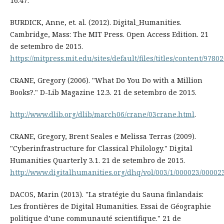
16.47.
BURDICK, Anne, et. al. (2012). Digital_Humanities.
Cambridge, Mass: The MIT Press. Open Access Edition. 21
de setembro de 2015.
https://mitpress.mit.edu/sites/default/files/titles/content/97
CRANE, Gregory (2006). "What Do You Do with a Million
Books?." D-Lib Magazine 12.3. 21 de setembro de 2015.
http://www.dlib.org/dlib/march06/crane/03crane.html
.
CRANE, Gregory, Brent Seales e Melissa Terras (2009).
"Cyberinfrastructure for Classical Philology." Digital
Humanities Quarterly 3.1. 21 de setembro de 2015.
http://www.digitalhumanities.org/dhq/vol/003/1/000023/00002
DACOS, Marin (2013). "La stratégie du Sauna finlandais:
Les frontières de Digital Humanities. Essai de Géographie
politique d’une communauté scientifique." 21 de