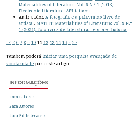
Materialities of Literature: Vol. 6 N.º 1 (2018):
Electronic Literature: Affiliations
Amir Cador,
A fotografia e a palavra no livro de
artista
,
MATLIT: Materialities of Literature: Vol. 9 N.º
1 (2021): Fotolivros de Literatura: Teoria e História
<<
<
6
7
8
9
10
11
12
13
14
15
>
>>
Também poderá
iniciar uma pesquisa avançada de
similaridade
para este artigo.
INFORMAÇÕES
Para Leitores
Para Autores
Para Bibliotecários