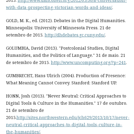
2015.
http://www.dancohen.org/2012/05/30/a-conversation-
with-data-prospecting-victorian-words-and-ideas/
.
GOLD, M. K., ed. (2012). Debates in the Digital Humanities.
Minneapolis: University of Minnesota Press. 21 de
setembro de 2015.
http://dhdebates.gc.cuny.edu/
.
GOLUMBIA, David (2013). "Postcolonial Studies, Digital
Humanities, and the Politics of Language." 31 de maio. 21
de setembro de 2015.
http://www.uncomputing.org/?p=241
.
GUMBRECHT, Hans Ulrich (2004). Production of Presence:
What Meaning Cannot Convey. Stanford: Stanford UP.
HONN, Josh (2013). "Never Neutral: Critical Approaches to
Digital Tools & Culture in the Humanities." 17 de outubro.
21 de setembro de
2015.
http://sites.northwestern.edu/jch629/2013/10/17/never-
neutral-critical-approaches-to-digital-tools-culture-in-
the-humanities/
.