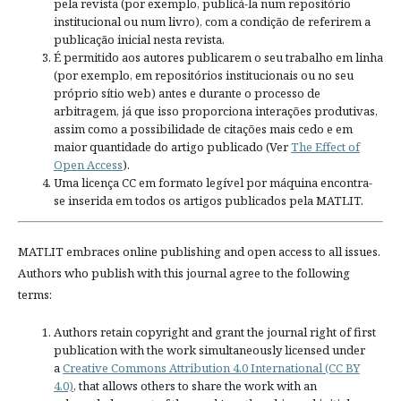
pela revista (por exemplo, publicá-la num repositório
institucional ou num livro), com a condição de referirem a
publicação inicial nesta revista.
É permitido aos autores publicarem o seu trabalho em linha
(por exemplo, em repositórios institucionais ou no seu
próprio sítio web) antes e durante o processo de
arbitragem, já que isso proporciona interações produtivas,
assim como a possibilidade de citações mais cedo e em
maior quantidade do artigo publicado (Ver
The Effect of
Open Access
).
Uma licença CC em formato legível por máquina encontra-
se inserida em todos os artigos publicados pela MATLIT.
MATLIT embraces online publishing and open access to all issues.
Authors who publish with this journal agree to the following
terms:
Authors retain copyright and grant the journal right of first
publication with the work simultaneously licensed under
a
Creative Commons Attribution 4.0 International (CC BY
4.0)
, that allows others to share the work with an