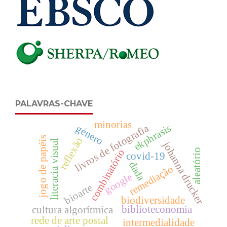
PALAVRAS-CHAVE
minorias
livros de fotografia
ekphrasis
género
jogo de papéis
reflexão
literacia visual
johanna drucker
aleatório
combinatório
covid-19
dada
remediação
google
bioarte
biodiversidade
biblioteconomia
cultura algorítmica
rede de arte postal
intermedialidade