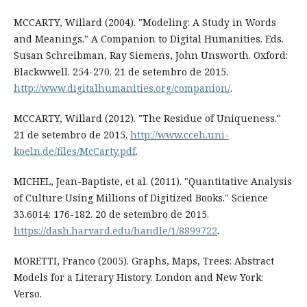
MCCARTY, Willard (2004). "Modeling: A Study in Words
and Meanings." A Companion to Digital Humanities. Eds.
Susan Schreibman, Ray Siemens, John Unsworth. Oxford:
Blackwwell. 254-270. 21 de setembro de 2015.
http://www.digitalhumanities.org/companion/
.
MCCARTY, Willard (2012). "The Residue of Uniqueness."
21 de setembro de 2015.
http://www.cceh.uni-
koeln.de/files/McCarty.pdf
.
MICHEL, Jean-Baptiste, et al. (2011). "Quantitative Analysis
of Culture Using Millions of Digitized Books." Science
33.6014: 176-182. 20 de setembro de 2015.
https://dash.harvard.edu/handle/1/8899722
.
MORETTI, Franco (2005). Graphs, Maps, Trees: Abstract
Models for a Literary History. London and New York:
Verso.