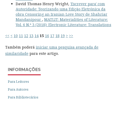
David Thomas Henry Wright,
'Escrever para' com
Autoridade: Teorizando uma Edição Eletrónica da
obra Censoring an Iranian Love Story de Shahriar
Mandanipour
,
MATLIT: Materialities of Literature:
Vol. 6 N.º 3 (2018): Electronic Literature: Translations
<<
<
10
11
12
13
14
15
16
17
18
19
>
>>
Também poderá
iniciar uma pesquisa avançada de
similaridade
para este artigo.
INFORMAÇÕES
Para Leitores
Para Autores
Para Bibliotecários