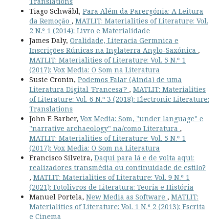
Translations
Tiago Schwäbl,
Para Além da Parergónia: A Leitura
da Remoção
,
MATLIT: Materialities of Literature: Vol.
2 N.º 1 (2014): Livro e Materialidade
James Daly,
Oralidade, Literacia Germnica e
Inscrições Rúnicas na Inglaterra Anglo-Saxónica
,
MATLIT: Materialities of Literature: Vol. 5 N.º 1
(2017): Vox Media: O Som na Literatura
Susie Cronin,
Podemos Falar (Ainda) de uma
Literatura Digital 'Francesa'?
,
MATLIT: Materialities
of Literature: Vol. 6 N.º 3 (2018): Electronic Literature:
Translations
John F. Barber,
Vox Media: Som, "under language" e
"narrative archaeology" na/como Literatura
,
MATLIT: Materialities of Literature: Vol. 5 N.º 1
(2017): Vox Media: O Som na Literatura
Francisco Silveira,
Daqui para lá e de volta aqui:
realizadores transmédia ou continuidade de estilo?
,
MATLIT: Materialities of Literature: Vol. 9 N.º 1
(2021): Fotolivros de Literatura: Teoria e História
Manuel Portela,
New Media as Software
,
MATLIT:
Materialities of Literature: Vol. 1 N.º 2 (2013): Escrita
e Cinema