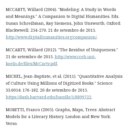
MCCARTY, Willard (2004). "Modeling: A Study in Words
and Meanings." A Companion to Digital Humanities. Eds.
Susan Schreibman, Ray Siemens, John Unsworth. Oxford:
Blackwwell. 254-270. 21 de setembro de 2015.
http://www.digitalhumanities.org/companion/
.
MCCARTY, Willard (2012). "The Residue of Uniqueness."
21 de setembro de 2015.
http://www.cceh.uni-
koeln.de/files/McCarty.pdf
.
MICHEL, Jean-Baptiste, et al. (2011). "Quantitative Analysis
of Culture Using Millions of Digitized Books." Science
33.6014: 176-182. 20 de setembro de 2015.
https://dash.harvard.edu/handle/1/8899722
.
MORETTI, Franco (2005). Graphs, Maps, Trees: Abstract
Models for a Literary History. London and New York:
Verso.