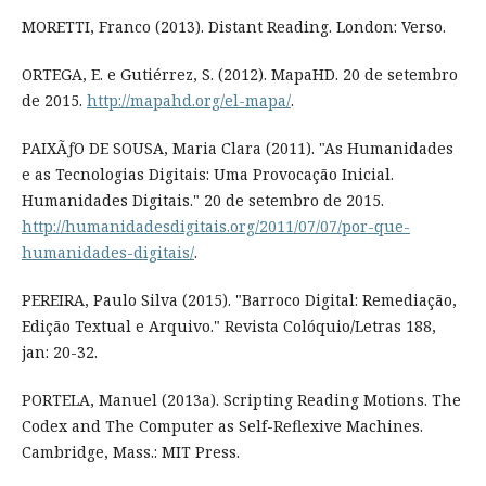
MORETTI, Franco (2013). Distant Reading. London: Verso.
ORTEGA, E. e Gutiérrez, S. (2012). MapaHD. 20 de setembro
de 2015.
http://mapahd.org/el-mapa/
.
PAIXÃƒO DE SOUSA, Maria Clara (2011). "As Humanidades
e as Tecnologias Digitais: Uma Provocação Inicial.
Humanidades Digitais." 20 de setembro de 2015.
http://humanidadesdigitais.org/2011/07/07/por-que-
humanidades-digitais/
.
PEREIRA, Paulo Silva (2015). "Barroco Digital: Remediação,
Edição Textual e Arquivo." Revista Colóquio/Letras 188,
jan: 20-32.
PORTELA, Manuel (2013a). Scripting Reading Motions. The
Codex and The Computer as Self-Reflexive Machines.
Cambridge, Mass.: MIT Press.