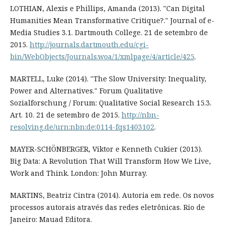
LOTHIAN, Alexis e Phillips, Amanda (2013). "Can Digital
Humanities Mean Transformative Critique?." Journal of e-
Media Studies 3.1. Dartmouth College. 21 de setembro de
2015.
http://journals.dartmouth.edu/cgi-
bin/WebObjects/Journals.woa/1/xmlpage/4/article/425
.
MARTELL, Luke (2014). "The Slow University: Inequality,
Power and Alternatives." Forum Qualitative
Sozialforschung / Forum: Qualitative Social Research 15.3.
Art. 10. 21 de setembro de 2015.
http://nbn-
resolving.de/urn:nbn:de:0114-fqs1403102
.
MAYER-SCHÖNBERGER, Viktor e Kenneth Cukier (2013).
Big Data: A Revolution That Will Transform How We Live,
Work and Think. London: John Murray.
MARTINS, Beatriz Cintra (2014). Autoria em rede. Os novos
processos autorais através das redes eletrônicas. Rio de
Janeiro: Mauad Editora.