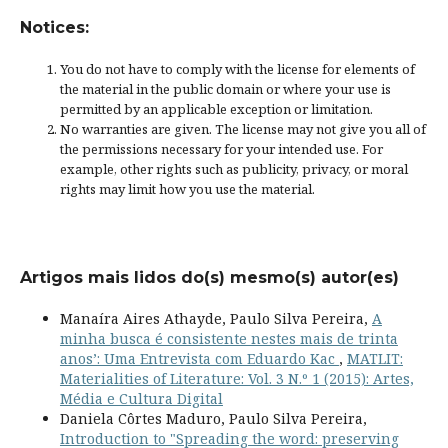
Notices:
You do not have to comply with the license for elements of
the material in the public domain or where your use is
permitted by an applicable
exception or limitation
.
No warranties are given. The license may not give you all of
the permissions necessary for your intended use. For
example, other rights such as
publicity, privacy, or moral
rights
may limit how you use the material.
Artigos mais lidos do(s) mesmo(s) autor(es)
Manaíra Aires Athayde, Paulo Silva Pereira,
A
minha busca é consistente nestes mais de trinta
anos’: Uma Entrevista com Eduardo Kac
,
MATLIT:
Materialities of Literature: Vol. 3 N.º 1 (2015): Artes,
Média e Cultura Digital
Daniela Côrtes Maduro, Paulo Silva Pereira,
Introduction to "Spreading the word: preserving