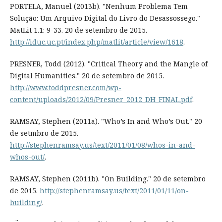
PORTELA, Manuel (2013b). "Nenhum Problema Tem
Solução: Um Arquivo Digital do Livro do Desassossego."
MatLit 1.1: 9-33. 20 de setembro de 2015.
http://iduc.uc.pt/index.php/matlit/article/view/1618
.
PRESNER, Todd (2012). "Critical Theory and the Mangle of
Digital Humanities." 20 de setembro de 2015.
http://www.toddpresner.com/wp-
content/uploads/2012/09/Presner_2012_DH_FINAL.pdf
.
RAMSAY, Stephen (2011a). "Who’s In and Who’s Out." 20
de setmbro de 2015.
http://stephenramsay.us/text/2011/01/08/whos-in-and-
whos-out/
.
RAMSAY, Stephen (2011b). "On Building." 20 de setembro
de 2015.
http://stephenramsay.us/text/2011/01/11/on-
building/
.