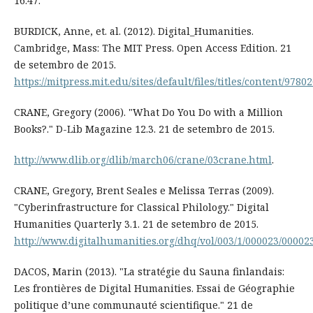
16.47.
BURDICK, Anne, et. al. (2012). Digital_Humanities.
Cambridge, Mass: The MIT Press. Open Access Edition. 21
de setembro de 2015.
https://mitpress.mit.edu/sites/default/files/titles/content/97
CRANE, Gregory (2006). "What Do You Do with a Million
Books?." D-Lib Magazine 12.3. 21 de setembro de 2015.
http://www.dlib.org/dlib/march06/crane/03crane.html
.
CRANE, Gregory, Brent Seales e Melissa Terras (2009).
"Cyberinfrastructure for Classical Philology." Digital
Humanities Quarterly 3.1. 21 de setembro de 2015.
http://www.digitalhumanities.org/dhq/vol/003/1/000023/00002
DACOS, Marin (2013). "La stratégie du Sauna finlandais:
Les frontières de Digital Humanities. Essai de Géographie
politique d’une communauté scientifique." 21 de