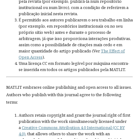
pela revista (por exemplo, publicá-la num repositório
institucional ou num livro), com a condição de referirem a
publicação inicial nesta revista.
É permitido aos autores publicarem o seu trabalho em linha
(por exemplo, em repositórios institucionais ou no seu
próprio sítio web) antes e durante o processo de
arbitragem, já que isso proporciona interações produtivas,
assim como a possibilidade de citações mais cedo e em
maior quantidade do artigo publicado (Ver
The Effect of
Open Access
).
Uma licença CC em formato legível por máquina encontra-
se inserida em todos os artigos publicados pela MATLIT.
MATLIT embraces online publishing and open access to all issues.
Authors who publish with this journal agree to the following
terms:
Authors retain copyright and grant the journal right of first
publication with the work simultaneously licensed under
a
Creative Commons Attribution 4.0 International (CC BY
4.0)
, that allows others to share the work with an