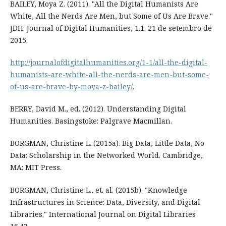
BAILEY, Moya Z. (2011). "All the Digital Humanists Are
White, All the Nerds Are Men, but Some of Us Are Brave."
JDH: Journal of Digital Humanities, 1.1. 21 de setembro de
2015.
http://journalofdigitalhumanities.org/1-1/all-the-digital-
humanists-are-white-all-the-nerds-are-men-but-some-
of-us-are-brave-by-moya-z-bailey/
.
BERRY, David M., ed. (2012). Understanding Digital
Humanities. Basingstoke: Palgrave Macmillan.
BORGMAN, Christine L. (2015a). Big Data, Little Data, No
Data: Scholarship in the Networked World. Cambridge,
MA: MIT Press.
BORGMAN, Christine L., et. al. (2015b). "Knowledge
Infrastructures in Science: Data, Diversity, and Digital
Libraries." International Journal on Digital Libraries