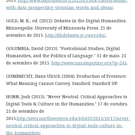
2015.
http://www.dancohen.org/2012/05/30/a-conversation-
with-data-prospecting-victorian-words-and-ideas/
.
GOLD, M. K., ed. (2012). Debates in the Digital Humanities.
Minneapolis: University of Minnesota Press. 21 de
setembro de 2015.
http://dhdebates.gc.cuny.edu/
.
GOLUMBIA, David (2013). "Postcolonial Studies, Digital
Humanities, and the Politics of Language." 31 de maio. 21
de setembro de 2015.
http://www.uncomputing.org/?p=241
.
GUMBRECHT, Hans Ulrich (2004). Production of Presence:
What Meaning Cannot Convey. Stanford: Stanford UP.
HONN, Josh (2013). "Never Neutral: Critical Approaches to
Digital Tools & Culture in the Humanities." 17 de outubro.
21 de setembro de
2015.
http://sites.northwestern.edu/jch629/2013/10/17/never-
neutral-critical-approaches-to-digital-tools-culture-in-
the-humanities/
.