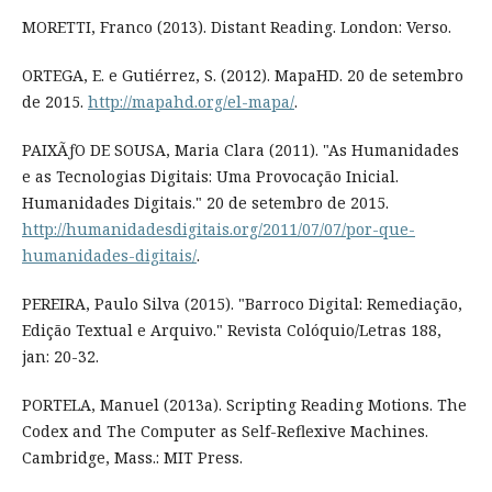
MORETTI, Franco (2013). Distant Reading. London: Verso.
ORTEGA, E. e Gutiérrez, S. (2012). MapaHD. 20 de setembro
de 2015.
http://mapahd.org/el-mapa/
.
PAIXÃƒO DE SOUSA, Maria Clara (2011). "As Humanidades
e as Tecnologias Digitais: Uma Provocação Inicial.
Humanidades Digitais." 20 de setembro de 2015.
http://humanidadesdigitais.org/2011/07/07/por-que-
humanidades-digitais/
.
PEREIRA, Paulo Silva (2015). "Barroco Digital: Remediação,
Edição Textual e Arquivo." Revista Colóquio/Letras 188,
jan: 20-32.
PORTELA, Manuel (2013a). Scripting Reading Motions. The
Codex and The Computer as Self-Reflexive Machines.
Cambridge, Mass.: MIT Press.