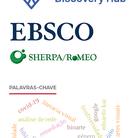
PALAVRAS-CHAVE
covid-19
literacia visual
eduardo kac
google
biodiversidade
artes visuais
análise de rede
remediação
bioarte
género