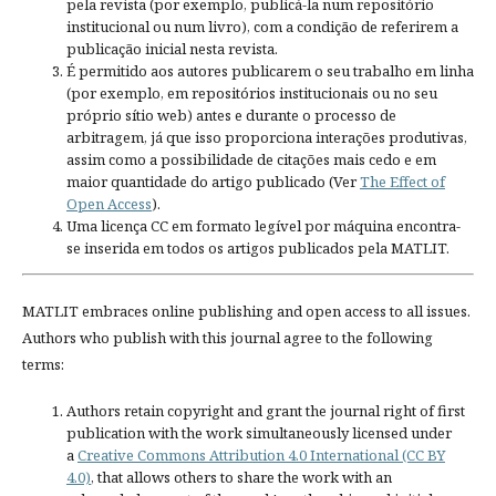
pela revista (por exemplo, publicá-la num repositório
institucional ou num livro), com a condição de referirem a
publicação inicial nesta revista.
É permitido aos autores publicarem o seu trabalho em linha
(por exemplo, em repositórios institucionais ou no seu
próprio sítio web) antes e durante o processo de
arbitragem, já que isso proporciona interações produtivas,
assim como a possibilidade de citações mais cedo e em
maior quantidade do artigo publicado (Ver
The Effect of
Open Access
).
Uma licença CC em formato legível por máquina encontra-
se inserida em todos os artigos publicados pela MATLIT.
MATLIT embraces online publishing and open access to all issues.
Authors who publish with this journal agree to the following
terms:
Authors retain copyright and grant the journal right of first
publication with the work simultaneously licensed under
a
Creative Commons Attribution 4.0 International (CC BY
4.0)
, that allows others to share the work with an