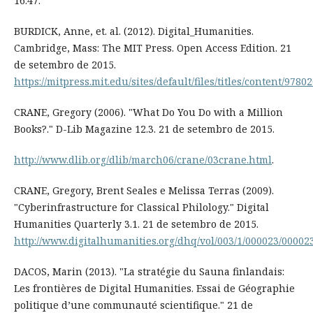
16.47.
BURDICK, Anne, et. al. (2012). Digital_Humanities.
Cambridge, Mass: The MIT Press. Open Access Edition. 21
de setembro de 2015.
https://mitpress.mit.edu/sites/default/files/titles/content/97
CRANE, Gregory (2006). "What Do You Do with a Million
Books?." D-Lib Magazine 12.3. 21 de setembro de 2015.
http://www.dlib.org/dlib/march06/crane/03crane.html
.
CRANE, Gregory, Brent Seales e Melissa Terras (2009).
"Cyberinfrastructure for Classical Philology." Digital
Humanities Quarterly 3.1. 21 de setembro de 2015.
http://www.digitalhumanities.org/dhq/vol/003/1/000023/00002
DACOS, Marin (2013). "La stratégie du Sauna finlandais:
Les frontières de Digital Humanities. Essai de Géographie
politique d’une communauté scientifique." 21 de