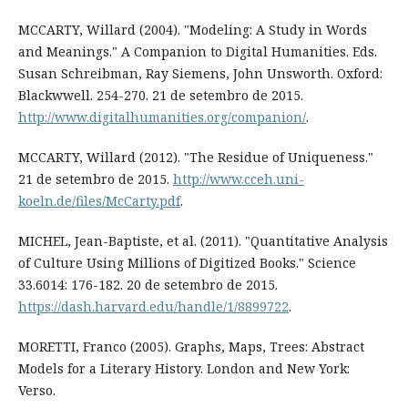
MCCARTY, Willard (2004). "Modeling: A Study in Words
and Meanings." A Companion to Digital Humanities. Eds.
Susan Schreibman, Ray Siemens, John Unsworth. Oxford:
Blackwwell. 254-270. 21 de setembro de 2015.
http://www.digitalhumanities.org/companion/
.
MCCARTY, Willard (2012). "The Residue of Uniqueness."
21 de setembro de 2015.
http://www.cceh.uni-
koeln.de/files/McCarty.pdf
.
MICHEL, Jean-Baptiste, et al. (2011). "Quantitative Analysis
of Culture Using Millions of Digitized Books." Science
33.6014: 176-182. 20 de setembro de 2015.
https://dash.harvard.edu/handle/1/8899722
.
MORETTI, Franco (2005). Graphs, Maps, Trees: Abstract
Models for a Literary History. London and New York:
Verso.