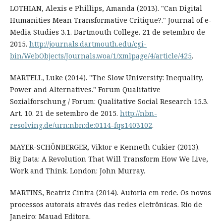
LOTHIAN, Alexis e Phillips, Amanda (2013). "Can Digital
Humanities Mean Transformative Critique?." Journal of e-
Media Studies 3.1. Dartmouth College. 21 de setembro de
2015.
http://journals.dartmouth.edu/cgi-
bin/WebObjects/Journals.woa/1/xmlpage/4/article/425
.
MARTELL, Luke (2014). "The Slow University: Inequality,
Power and Alternatives." Forum Qualitative
Sozialforschung / Forum: Qualitative Social Research 15.3.
Art. 10. 21 de setembro de 2015.
http://nbn-
resolving.de/urn:nbn:de:0114-fqs1403102
.
MAYER-SCHÖNBERGER, Viktor e Kenneth Cukier (2013).
Big Data: A Revolution That Will Transform How We Live,
Work and Think. London: John Murray.
MARTINS, Beatriz Cintra (2014). Autoria em rede. Os novos
processos autorais através das redes eletrônicas. Rio de
Janeiro: Mauad Editora.