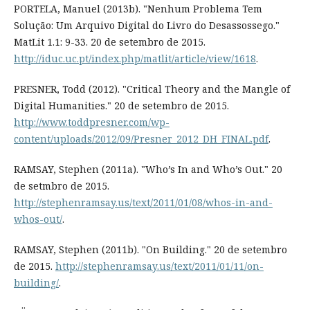
PORTELA, Manuel (2013b). "Nenhum Problema Tem
Solução: Um Arquivo Digital do Livro do Desassossego."
MatLit 1.1: 9-33. 20 de setembro de 2015.
http://iduc.uc.pt/index.php/matlit/article/view/1618
.
PRESNER, Todd (2012). "Critical Theory and the Mangle of
Digital Humanities." 20 de setembro de 2015.
http://www.toddpresner.com/wp-
content/uploads/2012/09/Presner_2012_DH_FINAL.pdf
.
RAMSAY, Stephen (2011a). "Who’s In and Who’s Out." 20
de setmbro de 2015.
http://stephenramsay.us/text/2011/01/08/whos-in-and-
whos-out/
.
RAMSAY, Stephen (2011b). "On Building." 20 de setembro
de 2015.
http://stephenramsay.us/text/2011/01/11/on-
building/
.