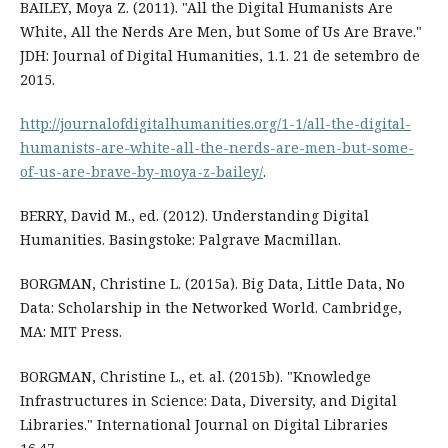
BAILEY, Moya Z. (2011). "All the Digital Humanists Are
White, All the Nerds Are Men, but Some of Us Are Brave."
JDH: Journal of Digital Humanities, 1.1. 21 de setembro de
2015.
http://journalofdigitalhumanities.org/1-1/all-the-digital-
humanists-are-white-all-the-nerds-are-men-but-some-
of-us-are-brave-by-moya-z-bailey/
.
BERRY, David M., ed. (2012). Understanding Digital
Humanities. Basingstoke: Palgrave Macmillan.
BORGMAN, Christine L. (2015a). Big Data, Little Data, No
Data: Scholarship in the Networked World. Cambridge,
MA: MIT Press.
BORGMAN, Christine L., et. al. (2015b). "Knowledge
Infrastructures in Science: Data, Diversity, and Digital
Libraries." International Journal on Digital Libraries