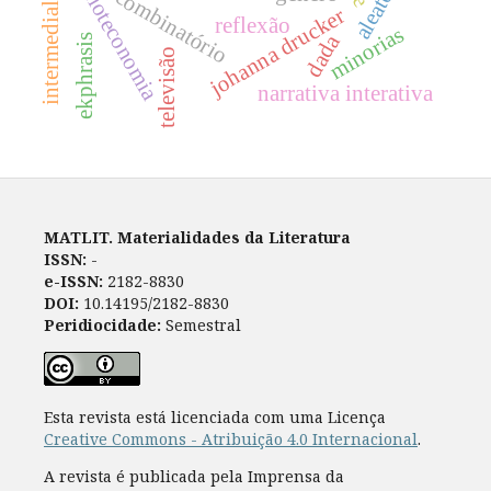
intermedialidade
biblioteconomia
aleatório
combinatório
johanna drucker
reflexão
minorias
dada
ekphrasis
televisão
narrativa interativa
MATLIT. Materialidades da Literatura
ISSN:
-
e-ISSN:
2182-8830
DOI:
10.14195/2182-8830
Peridiocidade:
Semestral
Esta revista está licenciada com uma Licença
Creative Commons - Atribuição 4.0 Internacional
.
A revista é publicada pela Imprensa da