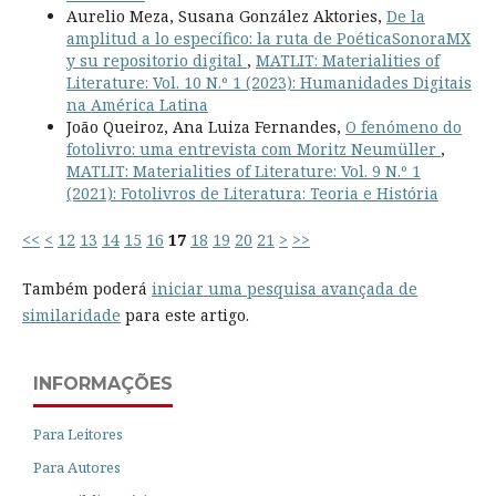
Aurelio Meza, Susana González Aktories,
De la
amplitud a lo específico: la ruta de PoéticaSonoraMX
y su repositorio digital
,
MATLIT: Materialities of
Literature: Vol. 10 N.º 1 (2023): Humanidades Digitais
na América Latina
João Queiroz, Ana Luiza Fernandes,
O fenómeno do
fotolivro: uma entrevista com Moritz Neumüller
,
MATLIT: Materialities of Literature: Vol. 9 N.º 1
(2021): Fotolivros de Literatura: Teoria e História
<<
<
12
13
14
15
16
17
18
19
20
21
>
>>
Também poderá
iniciar uma pesquisa avançada de
similaridade
para este artigo.
INFORMAÇÕES
Para Leitores
Para Autores