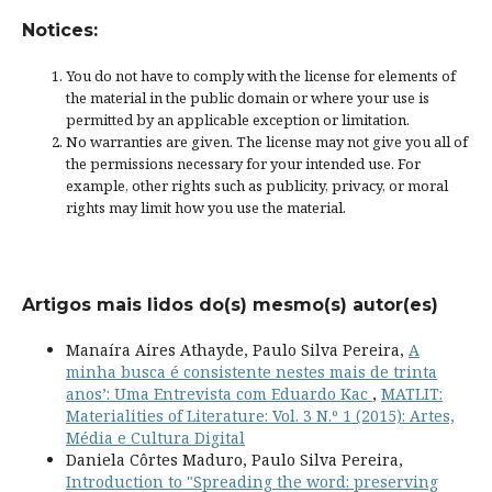
Notices:
You do not have to comply with the license for elements of
the material in the public domain or where your use is
permitted by an applicable
exception or limitation
.
No warranties are given. The license may not give you all of
the permissions necessary for your intended use. For
example, other rights such as
publicity, privacy, or moral
rights
may limit how you use the material.
Artigos mais lidos do(s) mesmo(s) autor(es)
Manaíra Aires Athayde, Paulo Silva Pereira,
A
minha busca é consistente nestes mais de trinta
anos’: Uma Entrevista com Eduardo Kac
,
MATLIT:
Materialities of Literature: Vol. 3 N.º 1 (2015): Artes,
Média e Cultura Digital
Daniela Côrtes Maduro, Paulo Silva Pereira,
Introduction to "Spreading the word: preserving