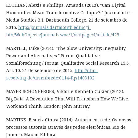
LOTHIAN, Alexis e Phillips, Amanda (2013). "Can Digital
Humanities Mean Transformative Critique?." Journal of e-
Media Studies 3.1. Dartmouth College. 21 de setembro de
2015.
http://journals.dartmouth.edu/cgi-
bin/WebObjects/Journals.woa/1/xmlpage/4/article/425
.
MARTELL, Luke (2014). "The Slow University: Inequality,
Power and Alternatives." Forum Qualitative
Sozialforschung / Forum: Qualitative Social Research 15.3.
Art. 10. 21 de setembro de 2015.
http://nbn-
resolving.de/urn:nbn:de:0114-fqs1403102
.
MAYER-SCHÖNBERGER, Viktor e Kenneth Cukier (2013).
Big Data: A Revolution That Will Transform How We Live,
Work and Think. London: John Murray.
MARTINS, Beatriz Cintra (2014). Autoria em rede. Os novos
processos autorais através das redes eletrônicas. Rio de
Janeiro: Mauad Editora.