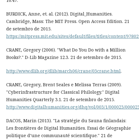
16.47.
BURDICK, Anne, et. al. (2012). Digital_Humanities.
Cambridge, Mass: The MIT Press. Open Access Edition. 21
de setembro de 2015.
https://mitpress.mit.edu/sites/default/files/titles/content/97
CRANE, Gregory (2006). "What Do You Do with a Million
Books?." D-Lib Magazine 12.3. 21 de setembro de 2015.
http://www.dlib.org/dlib/march06/crane/03crane.html
.
CRANE, Gregory, Brent Seales e Melissa Terras (2009).
"Cyberinfrastructure for Classical Philology." Digital
Humanities Quarterly 3.1. 21 de setembro de 2015.
http://www.digitalhumanities.org/dhq/vol/003/1/000023/00002
DACOS, Marin (2013). "La stratégie du Sauna finlandais:
Les frontières de Digital Humanities. Essai de Géographie
politique d’une communauté scientifique." 21 de