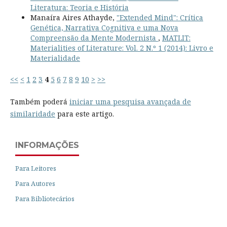
Literatura: Teoria e História
Manaíra Aires Athayde,
"Extended Mind": Crítica
Genética, Narrativa Cognitiva e uma Nova
Compreensão da Mente Modernista
,
MATLIT:
Materialities of Literature: Vol. 2 N.º 1 (2014): Livro e
Materialidade
<<
<
1
2
3
4
5
6
7
8
9
10
>
>>
Também poderá
iniciar uma pesquisa avançada de
similaridade
para este artigo.
INFORMAÇÕES
Para Leitores
Para Autores
Para Bibliotecários