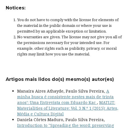
Notices:
You do not have to comply with the license for elements of
the material in the public domain or where your use is
permitted by an applicable
exception or limitation
.
No warranties are given. The license may not give you all of
the permissions necessary for your intended use. For
example, other rights such as
publicity, privacy, or moral
rights
may limit how you use the material.
Artigos mais lidos do(s) mesmo(s) autor(es)
Manaíra Aires Athayde, Paulo Silva Pereira,
A
minha busca é consistente nestes mais de trinta
anos’: Uma Entrevista com Eduardo Kac
,
MATLIT:
Materialities of Literature: Vol. 3 N.º 1 (2015): Artes,
Média e Cultura Digital
Daniela Côrtes Maduro, Paulo Silva Pereira,
Introduction to "Spreading the word: preserving