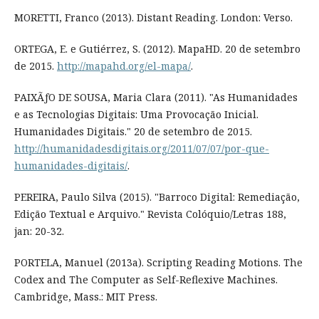
MORETTI, Franco (2013). Distant Reading. London: Verso.
ORTEGA, E. e Gutiérrez, S. (2012). MapaHD. 20 de setembro
de 2015.
http://mapahd.org/el-mapa/
.
PAIXÃƒO DE SOUSA, Maria Clara (2011). "As Humanidades
e as Tecnologias Digitais: Uma Provocação Inicial.
Humanidades Digitais." 20 de setembro de 2015.
http://humanidadesdigitais.org/2011/07/07/por-que-
humanidades-digitais/
.
PEREIRA, Paulo Silva (2015). "Barroco Digital: Remediação,
Edição Textual e Arquivo." Revista Colóquio/Letras 188,
jan: 20-32.
PORTELA, Manuel (2013a). Scripting Reading Motions. The
Codex and The Computer as Self-Reflexive Machines.
Cambridge, Mass.: MIT Press.