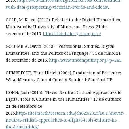
2015.
http://www.dancohen.org/2012/05/30/a-conversation-
with-data-prospecting-victorian-words-and-ideas/
.
GOLD, M. K., ed. (2012). Debates in the Digital Humanities.
Minneapolis: University of Minnesota Press. 21 de
setembro de 2015.
http://dhdebates.gc.cuny.edu/
.
GOLUMBIA, David (2013). "Postcolonial Studies, Digital
Humanities, and the Politics of Language." 31 de maio. 21
de setembro de 2015.
http://www.uncomputing.org/?p=241
.
GUMBRECHT, Hans Ulrich (2004). Production of Presence:
What Meaning Cannot Convey. Stanford: Stanford UP.
HONN, Josh (2013). "Never Neutral: Critical Approaches to
Digital Tools & Culture in the Humanities." 17 de outubro.
21 de setembro de
2015.
http://sites.northwestern.edu/jch629/2013/10/17/never-
neutral-critical-approaches-to-digital-tools-culture-in-
the-humanities/
.