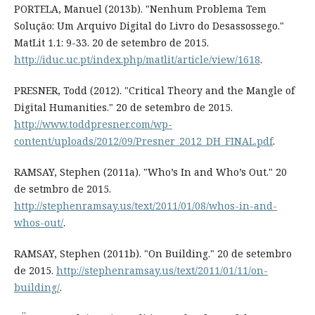
PORTELA, Manuel (2013b). "Nenhum Problema Tem
Solução: Um Arquivo Digital do Livro do Desassossego."
MatLit 1.1: 9-33. 20 de setembro de 2015.
http://iduc.uc.pt/index.php/matlit/article/view/1618
.
PRESNER, Todd (2012). "Critical Theory and the Mangle of
Digital Humanities." 20 de setembro de 2015.
http://www.toddpresner.com/wp-
content/uploads/2012/09/Presner_2012_DH_FINAL.pdf
.
RAMSAY, Stephen (2011a). "Who’s In and Who’s Out." 20
de setmbro de 2015.
http://stephenramsay.us/text/2011/01/08/whos-in-and-
whos-out/
.
RAMSAY, Stephen (2011b). "On Building." 20 de setembro
de 2015.
http://stephenramsay.us/text/2011/01/11/on-
building/
.