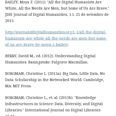
BAILEY, Moya Z. (2011). "All the Digital Humanists Are
White, All the Nerds Are Men, but Some of Us Are Brave."
JDH: Journal of Digital Humanities, 1.1. 21 de setembro de
2015.
http://journalofdigitalhumanities.org/1-1/all-the-digital-
humanists-are-white-all-the-nerds-are-men-but-some-
of-us-are-brave-by-moya-z-bailey/
.
BERRY, David M., ed. (2012). Understanding Digital
Humanities. Basingstoke: Palgrave Macmillan.
BORGMAN, Christine L. (2015a). Big Data, Little Data, No
Data: Scholarship in the Networked World. Cambridge,
MA: MIT Press.
BORGMAN, Christine L., et. al. (2015b). "Knowledge
Infrastructures in Science: Data, Diversity, and Digital
Libraries." International Journal on Digital Libraries