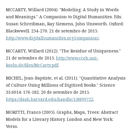
MCCARTY, Willard (2004). "Modeling: A Study in Words
and Meanings." A Companion to Digital Humanities. Eds.
Susan Schreibman, Ray Siemens, John Unsworth. Oxford:
Blackwwell. 254-270. 21 de setembro de 2015.
http://www.digitalhumanities.org/companion/
.
MCCARTY, Willard (2012). "The Residue of Uniqueness."
21 de setembro de 2015.
http://www.cceh.uni-
koeln.de/files/McCarty.pdf
.
MICHEL, Jean-Baptiste, et al. (2011). "Quantitative Analysis
of Culture Using Millions of Digitized Books." Science
33.6014: 176-182. 20 de setembro de 2015.
https://dash.harvard.edu/handle/1/8899722
.
MORETTI, Franco (2005). Graphs, Maps, Trees: Abstract
Models for a Literary History. London and New York:
Verso.