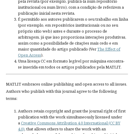
pela revista (por exemplo, publicá-la num repositório
institucional ou num livro), com a condição de referirem a
publicação inicial nesta revista.
É permitido aos autores publicarem o seu trabalho em linha
(por exemplo, em repositórios institucionais ou no seu
próprio sítio web) antes e durante o processo de
arbitragem, já que isso proporciona interações produtivas,
assim como a possibilidade de citações mais cedo e em
maior quantidade do artigo publicado (Ver
The Effect of
Open Access
).
Uma licença CC em formato legível por máquina encontra-
se inserida em todos os artigos publicados pela MATLIT.
MATLIT embraces online publishing and open access to all issues.
Authors who publish with this journal agree to the following
terms:
Authors retain copyright and grant the journal right of first
publication with the work simultaneously licensed under
a
Creative Commons Attribution 4.0 International (CC BY
4.0)
, that allows others to share the work with an