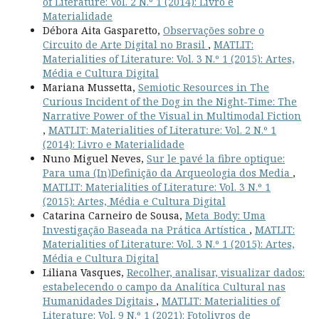
of Literature: Vol. 2 N.º 1 (2014): Livro e
Materialidade
Débora Aita Gasparetto,
Observações sobre o
Circuito de Arte Digital no Brasil
,
MATLIT:
Materialities of Literature: Vol. 3 N.º 1 (2015): Artes,
Média e Cultura Digital
Mariana Mussetta,
Semiotic Resources in The
Curious Incident of the Dog in the Night-Time: The
Narrative Power of the Visual in Multimodal Fiction
,
MATLIT: Materialities of Literature: Vol. 2 N.º 1
(2014): Livro e Materialidade
Nuno Miguel Neves,
Sur le pavé la fibre optique:
Para uma (In)Definição da Arqueologia dos Media
,
MATLIT: Materialities of Literature: Vol. 3 N.º 1
(2015): Artes, Média e Cultura Digital
Catarina Carneiro de Sousa,
Meta_Body: Uma
Investigação Baseada na Prática Artística
,
MATLIT:
Materialities of Literature: Vol. 3 N.º 1 (2015): Artes,
Média e Cultura Digital
Liliana Vasques,
Recolher, analisar, visualizar dados:
estabelecendo o campo da Analítica Cultural nas
Humanidades Digitais
,
MATLIT: Materialities of
Literature: Vol. 9 N.º 1 (2021): Fotolivros de