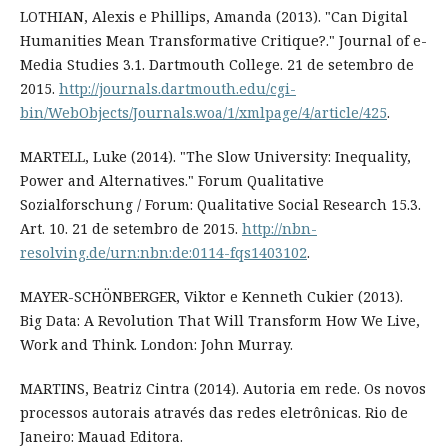
LOTHIAN, Alexis e Phillips, Amanda (2013). "Can Digital
Humanities Mean Transformative Critique?." Journal of e-
Media Studies 3.1. Dartmouth College. 21 de setembro de
2015.
http://journals.dartmouth.edu/cgi-
bin/WebObjects/Journals.woa/1/xmlpage/4/article/425
.
MARTELL, Luke (2014). "The Slow University: Inequality,
Power and Alternatives." Forum Qualitative
Sozialforschung / Forum: Qualitative Social Research 15.3.
Art. 10. 21 de setembro de 2015.
http://nbn-
resolving.de/urn:nbn:de:0114-fqs1403102
.
MAYER-SCHÖNBERGER, Viktor e Kenneth Cukier (2013).
Big Data: A Revolution That Will Transform How We Live,
Work and Think. London: John Murray.
MARTINS, Beatriz Cintra (2014). Autoria em rede. Os novos
processos autorais através das redes eletrônicas. Rio de
Janeiro: Mauad Editora.