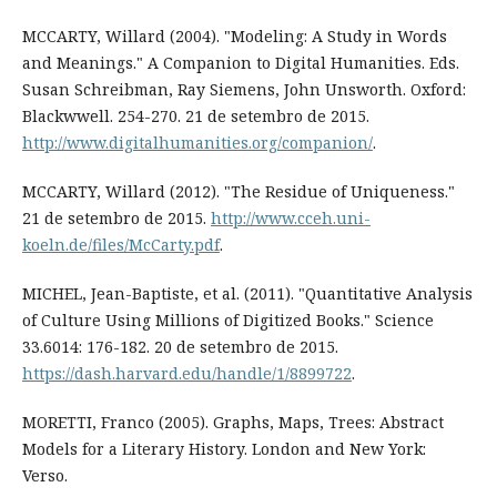
MCCARTY, Willard (2004). "Modeling: A Study in Words
and Meanings." A Companion to Digital Humanities. Eds.
Susan Schreibman, Ray Siemens, John Unsworth. Oxford:
Blackwwell. 254-270. 21 de setembro de 2015.
http://www.digitalhumanities.org/companion/
.
MCCARTY, Willard (2012). "The Residue of Uniqueness."
21 de setembro de 2015.
http://www.cceh.uni-
koeln.de/files/McCarty.pdf
.
MICHEL, Jean-Baptiste, et al. (2011). "Quantitative Analysis
of Culture Using Millions of Digitized Books." Science
33.6014: 176-182. 20 de setembro de 2015.
https://dash.harvard.edu/handle/1/8899722
.
MORETTI, Franco (2005). Graphs, Maps, Trees: Abstract
Models for a Literary History. London and New York:
Verso.