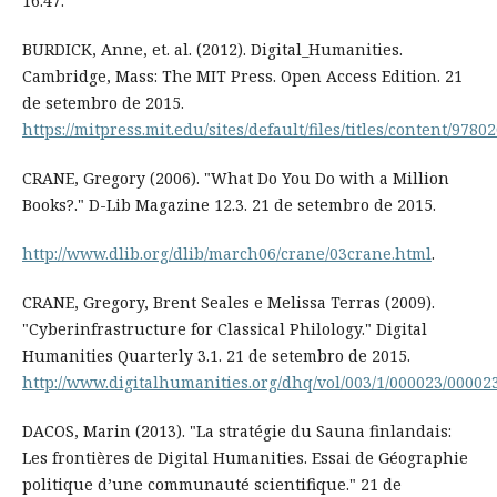
16.47.
BURDICK, Anne, et. al. (2012). Digital_Humanities.
Cambridge, Mass: The MIT Press. Open Access Edition. 21
de setembro de 2015.
https://mitpress.mit.edu/sites/default/files/titles/content/97
CRANE, Gregory (2006). "What Do You Do with a Million
Books?." D-Lib Magazine 12.3. 21 de setembro de 2015.
http://www.dlib.org/dlib/march06/crane/03crane.html
.
CRANE, Gregory, Brent Seales e Melissa Terras (2009).
"Cyberinfrastructure for Classical Philology." Digital
Humanities Quarterly 3.1. 21 de setembro de 2015.
http://www.digitalhumanities.org/dhq/vol/003/1/000023/00002
DACOS, Marin (2013). "La stratégie du Sauna finlandais:
Les frontières de Digital Humanities. Essai de Géographie
politique d’une communauté scientifique." 21 de