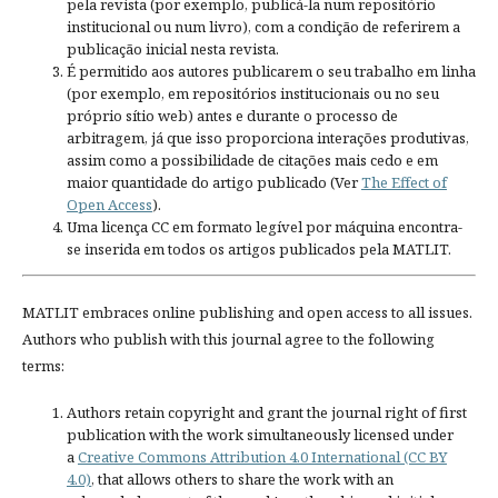
pela revista (por exemplo, publicá-la num repositório
institucional ou num livro), com a condição de referirem a
publicação inicial nesta revista.
É permitido aos autores publicarem o seu trabalho em linha
(por exemplo, em repositórios institucionais ou no seu
próprio sítio web) antes e durante o processo de
arbitragem, já que isso proporciona interações produtivas,
assim como a possibilidade de citações mais cedo e em
maior quantidade do artigo publicado (Ver
The Effect of
Open Access
).
Uma licença CC em formato legível por máquina encontra-
se inserida em todos os artigos publicados pela MATLIT.
MATLIT embraces online publishing and open access to all issues.
Authors who publish with this journal agree to the following
terms:
Authors retain copyright and grant the journal right of first
publication with the work simultaneously licensed under
a
Creative Commons Attribution 4.0 International (CC BY
4.0)
, that allows others to share the work with an