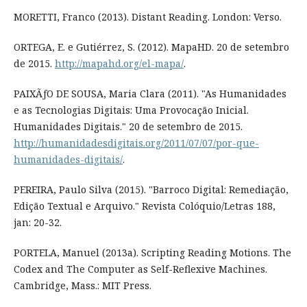
MORETTI, Franco (2013). Distant Reading. London: Verso.
ORTEGA, E. e Gutiérrez, S. (2012). MapaHD. 20 de setembro
de 2015.
http://mapahd.org/el-mapa/
.
PAIXÃƒO DE SOUSA, Maria Clara (2011). "As Humanidades
e as Tecnologias Digitais: Uma Provocação Inicial.
Humanidades Digitais." 20 de setembro de 2015.
http://humanidadesdigitais.org/2011/07/07/por-que-
humanidades-digitais/
.
PEREIRA, Paulo Silva (2015). "Barroco Digital: Remediação,
Edição Textual e Arquivo." Revista Colóquio/Letras 188,
jan: 20-32.
PORTELA, Manuel (2013a). Scripting Reading Motions. The
Codex and The Computer as Self-Reflexive Machines.
Cambridge, Mass.: MIT Press.