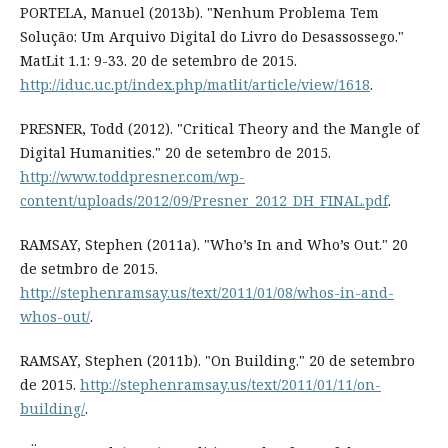
PORTELA, Manuel (2013b). "Nenhum Problema Tem
Solução: Um Arquivo Digital do Livro do Desassossego."
MatLit 1.1: 9-33. 20 de setembro de 2015.
http://iduc.uc.pt/index.php/matlit/article/view/1618
.
PRESNER, Todd (2012). "Critical Theory and the Mangle of
Digital Humanities." 20 de setembro de 2015.
http://www.toddpresner.com/wp-
content/uploads/2012/09/Presner_2012_DH_FINAL.pdf
.
RAMSAY, Stephen (2011a). "Who’s In and Who’s Out." 20
de setmbro de 2015.
http://stephenramsay.us/text/2011/01/08/whos-in-and-
whos-out/
.
RAMSAY, Stephen (2011b). "On Building." 20 de setembro
de 2015.
http://stephenramsay.us/text/2011/01/11/on-
building/
.