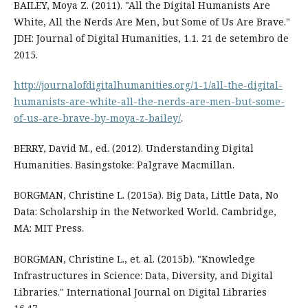
BAILEY, Moya Z. (2011). "All the Digital Humanists Are
White, All the Nerds Are Men, but Some of Us Are Brave."
JDH: Journal of Digital Humanities, 1.1. 21 de setembro de
2015.
http://journalofdigitalhumanities.org/1-1/all-the-digital-
humanists-are-white-all-the-nerds-are-men-but-some-
of-us-are-brave-by-moya-z-bailey/
.
BERRY, David M., ed. (2012). Understanding Digital
Humanities. Basingstoke: Palgrave Macmillan.
BORGMAN, Christine L. (2015a). Big Data, Little Data, No
Data: Scholarship in the Networked World. Cambridge,
MA: MIT Press.
BORGMAN, Christine L., et. al. (2015b). "Knowledge
Infrastructures in Science: Data, Diversity, and Digital
Libraries." International Journal on Digital Libraries