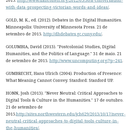
2015.
http://www.dancohen.org/2012/05/30/a-conversation-
with-data-prospecting-victorian-words-and-ideas/
.
GOLD, M. K., ed. (2012). Debates in the Digital Humanities.
Minneapolis: University of Minnesota Press. 21 de
setembro de 2015.
http://dhdebates.gc.cuny.edu/
.
GOLUMBIA, David (2013). "Postcolonial Studies, Digital
Humanities, and the Politics of Language." 31 de maio. 21
de setembro de 2015.
http://www.uncomputing.org/?p=241
.
GUMBRECHT, Hans Ulrich (2004). Production of Presence:
What Meaning Cannot Convey. Stanford: Stanford UP.
HONN, Josh (2013). "Never Neutral: Critical Approaches to
Digital Tools & Culture in the Humanities." 17 de outubro.
21 de setembro de
2015.
http://sites.northwestern.edu/jch629/2013/10/17/never-
neutral-critical-approaches-to-digital-tools-culture-in-
the-humanities/
.