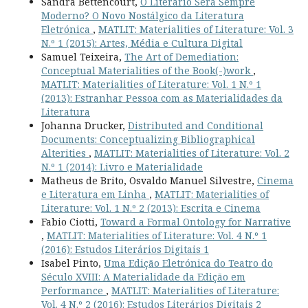
Sandra Bettencourt,
O Literário Será Sempre
Moderno? O Novo Nostálgico da Literatura
Eletrónica
,
MATLIT: Materialities of Literature: Vol. 3
N.º 1 (2015): Artes, Média e Cultura Digital
Samuel Teixeira,
The Art of Demediation:
Conceptual Materialities of the Book(-)work
,
MATLIT: Materialities of Literature: Vol. 1 N.º 1
(2013): Estranhar Pessoa com as Materialidades da
Literatura
Johanna Drucker,
Distributed and Conditional
Documents: Conceptualizing Bibliographical
Alterities
,
MATLIT: Materialities of Literature: Vol. 2
N.º 1 (2014): Livro e Materialidade
Matheus de Brito, Osvaldo Manuel Silvestre,
Cinema
e Literatura em Linha
,
MATLIT: Materialities of
Literature: Vol. 1 N.º 2 (2013): Escrita e Cinema
Fabio Ciotti,
Toward a Formal Ontology for Narrative
,
MATLIT: Materialities of Literature: Vol. 4 N.º 1
(2016): Estudos Literários Digitais 1
Isabel Pinto,
Uma Edição Eletrónica do Teatro do
Século XVIII: A Materialidade da Edição em
Performance
,
MATLIT: Materialities of Literature:
Vol. 4 N.º 2 (2016): Estudos Literários Digitais 2