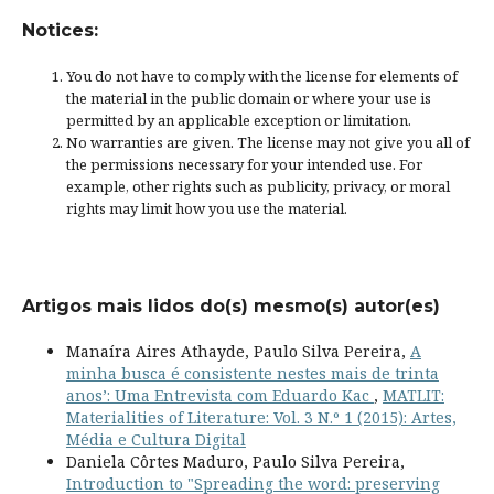
Notices:
You do not have to comply with the license for elements of
the material in the public domain or where your use is
permitted by an applicable
exception or limitation
.
No warranties are given. The license may not give you all of
the permissions necessary for your intended use. For
example, other rights such as
publicity, privacy, or moral
rights
may limit how you use the material.
Artigos mais lidos do(s) mesmo(s) autor(es)
Manaíra Aires Athayde, Paulo Silva Pereira,
A
minha busca é consistente nestes mais de trinta
anos’: Uma Entrevista com Eduardo Kac
,
MATLIT:
Materialities of Literature: Vol. 3 N.º 1 (2015): Artes,
Média e Cultura Digital
Daniela Côrtes Maduro, Paulo Silva Pereira,
Introduction to "Spreading the word: preserving