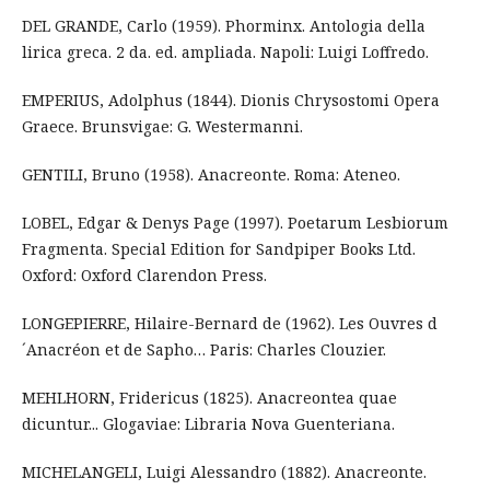
DEL GRANDE, Carlo (1959). Phorminx. Antologia della
lirica greca. 2 da. ed. ampliada. Napoli: Luigi Loffredo.
EMPERIUS, Adolphus (1844). Dionis Chrysostomi Opera
Graece. Brunsvigae: G. Westermanni.
GENTILI, Bruno (1958). Anacreonte. Roma: Ateneo.
LOBEL, Edgar & Denys Page (1997). Poetarum Lesbiorum
Fragmenta. Special Edition for Sandpiper Books Ltd.
Oxford: Oxford Clarendon Press.
LONGEPIERRE, Hilaire-Bernard de (1962). Les Ouvres d
´Anacréon et de Sapho… Paris: Charles Clouzier.
MEHLHORN, Fridericus (1825). Anacreontea quae
dicuntur... Glogaviae: Libraria Nova Guenteriana.
MICHELANGELI, Luigi Alessandro (1882). Anacreonte.