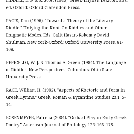
LIDDELL, H.G. & R. Scott (1940). Greek-English Lexicon. 9na.
ed. Oxford: Oxford Clarendon Press.
PAGIS, Dan (1996). "Toward a Theory of the Literary
Riddle." Untying the Knot. On Riddles and Other
Enigmatic Modes. Eds. Galit Hasan-Rokem y David
Shulman. New York-Oxford: Oxford University Press. 81-
108.
PEPICELLO, W. J. & Thomas A. Green (1984). The Language
of Riddles. New Perspectives. Columbus: Ohio State
University Press.
RACE, William H. (1982). "Aspects of Rhetoric and Form in
Greek Hymns." Greek, Roman & Byzantine Studies 23.1: 5-
14.
ROSENMEYER, Patricia (2004). "Girls at Play in Early Greek
Poetry." American Journal of Philology 125: 163-178.