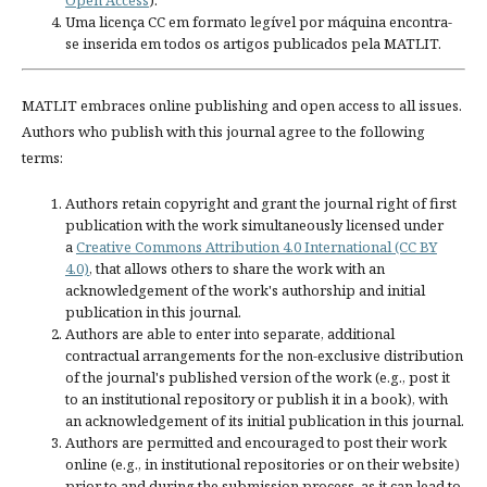
Uma licença CC em formato legível por máquina encontra-
se inserida em todos os artigos publicados pela MATLIT.
MATLIT embraces online publishing and open access to all issues.
Authors who publish with this journal agree to the following
terms:
Authors retain copyright and grant the journal right of first
publication with the work simultaneously licensed under
a
Creative Commons Attribution 4.0 International (CC BY
4.0)
, that allows others to share the work with an
acknowledgement of the work's authorship and initial
publication in this journal.
Authors are able to enter into separate, additional
contractual arrangements for the non-exclusive distribution
of the journal's published version of the work (e.g., post it
to an institutional repository or publish it in a book), with
an acknowledgement of its initial publication in this journal.
Authors are permitted and encouraged to post their work
online (e.g., in institutional repositories or on their website)
prior to and during the submission process, as it can lead to