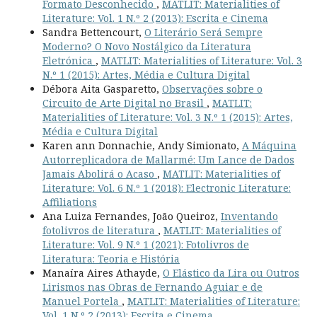
Formato Desconhecido
,
MATLIT: Materialities of
Literature: Vol. 1 N.º 2 (2013): Escrita e Cinema
Sandra Bettencourt,
O Literário Será Sempre
Moderno? O Novo Nostálgico da Literatura
Eletrónica
,
MATLIT: Materialities of Literature: Vol. 3
N.º 1 (2015): Artes, Média e Cultura Digital
Débora Aita Gasparetto,
Observações sobre o
Circuito de Arte Digital no Brasil
,
MATLIT:
Materialities of Literature: Vol. 3 N.º 1 (2015): Artes,
Média e Cultura Digital
Karen ann Donnachie, Andy Simionato,
A Máquina
Autorreplicadora de Mallarmé: Um Lance de Dados
Jamais Abolirá o Acaso
,
MATLIT: Materialities of
Literature: Vol. 6 N.º 1 (2018): Electronic Literature:
Affiliations
Ana Luiza Fernandes, João Queiroz,
Inventando
fotolivros de literatura
,
MATLIT: Materialities of
Literature: Vol. 9 N.º 1 (2021): Fotolivros de
Literatura: Teoria e História
Manaíra Aires Athayde,
O Elástico da Lira ou Outros
Lirismos nas Obras de Fernando Aguiar e de
Manuel Portela
,
MATLIT: Materialities of Literature:
Vol. 1 N.º 2 (2013): Escrita e Cinema