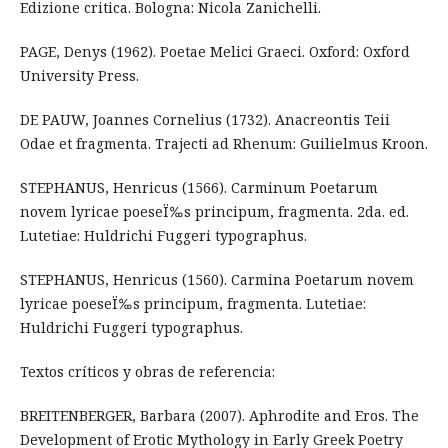
Edizione critica. Bologna: Nicola Zanichelli.
PAGE, Denys (1962). Poetae Melici Graeci. Oxford: Oxford
University Press.
DE PAUW, Joannes Cornelius (1732). Anacreontis Teii
Odae et fragmenta. Trajecti ad Rhenum: Guilielmus Kroon.
STEPHANUS, Henricus (1566). Carminum Poetarum
novem lyricae poeseÏ‰s principum, fragmenta. 2da. ed.
Lutetiae: Huldrichi Fuggeri typographus.
STEPHANUS, Henricus (1560). Carmina Poetarum novem
lyricae poeseÏ‰s principum, fragmenta. Lutetiae:
Huldrichi Fuggeri typographus.
Textos críticos y obras de referencia:
BREITENBERGER, Barbara (2007). Aphrodite and Eros. The
Development of Erotic Mythology in Early Greek Poetry