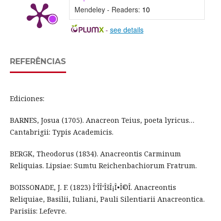
Mendeley - Readers:
10
-
see details
REFERÊNCIAS
Ediciones:
BARNES, Josua (1705). Anacreon Teius, poeta lyricus…
Cantabrigii: Typis Academicis.
BERGK, Theodorus (1834). Anacreontis Carminum
Reliquias. Lipsiae: Sumtu Reichenbachiorum Fratrum.
BOISSONADE, J. F. (1823) Î‘ÎÎ‘ÎšÎ¡Î•Î©Î. Anacreontis
Reliquiae, Basilii, Iuliani, Pauli Silentiarii Anacreontica.
Parisiis: Lefevre.