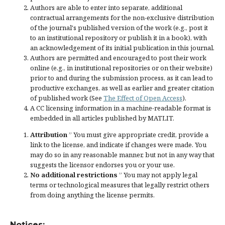
Authors are able to enter into separate, additional
contractual arrangements for the non-exclusive distribution
of the journal's published version of the work (e.g., post it
to an institutional repository or publish it in a book), with
an acknowledgement of its initial publication in this journal.
Authors are permitted and encouraged to post their work
online (e.g., in institutional repositories or on their website)
prior to and during the submission process, as it can lead to
productive exchanges, as well as earlier and greater citation
of published work (See
The Effect of Open Access
).
A CC licensing information in a machine-readable format is
embedded in all articles published by MATLIT.
Attribution
” You must give
appropriate credit
, provide a
link to the license, and
indicate if changes were made
. You
may do so in any reasonable manner, but not in any way that
suggests the licensor endorses you or your use.
No additional restrictions
” You may not apply legal
terms or
technological measures
that legally restrict others
from doing anything the license permits.
Notices: