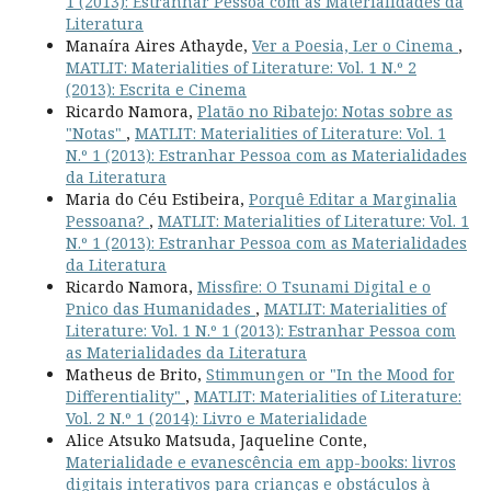
1 (2013): Estranhar Pessoa com as Materialidades da
Literatura
Manaíra Aires Athayde,
Ver a Poesia, Ler o Cinema
,
MATLIT: Materialities of Literature: Vol. 1 N.º 2
(2013): Escrita e Cinema
Ricardo Namora,
Platão no Ribatejo: Notas sobre as
"Notas"
,
MATLIT: Materialities of Literature: Vol. 1
N.º 1 (2013): Estranhar Pessoa com as Materialidades
da Literatura
Maria do Céu Estibeira,
Porquê Editar a Marginalia
Pessoana?
,
MATLIT: Materialities of Literature: Vol. 1
N.º 1 (2013): Estranhar Pessoa com as Materialidades
da Literatura
Ricardo Namora,
Missfire: O Tsunami Digital e o
Pnico das Humanidades
,
MATLIT: Materialities of
Literature: Vol. 1 N.º 1 (2013): Estranhar Pessoa com
as Materialidades da Literatura
Matheus de Brito,
Stimmungen or "In the Mood for
Differentiality"
,
MATLIT: Materialities of Literature:
Vol. 2 N.º 1 (2014): Livro e Materialidade
Alice Atsuko Matsuda, Jaqueline Conte,
Materialidade e evanescência em app-books: livros
digitais interativos para crianças e obstáculos à