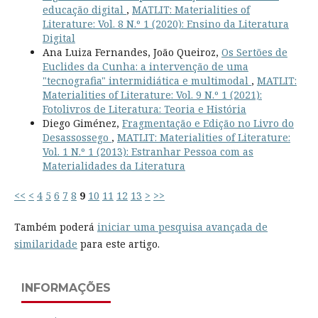
educação digital
,
MATLIT: Materialities of
Literature: Vol. 8 N.º 1 (2020): Ensino da Literatura
Digital
Ana Luiza Fernandes, João Queiroz,
Os Sertões de
Euclides da Cunha: a intervenção de uma
"tecnografia" intermidiática e multimodal
,
MATLIT:
Materialities of Literature: Vol. 9 N.º 1 (2021):
Fotolivros de Literatura: Teoria e História
Diego Giménez,
Fragmentação e Edição no Livro do
Desassossego
,
MATLIT: Materialities of Literature:
Vol. 1 N.º 1 (2013): Estranhar Pessoa com as
Materialidades da Literatura
<<
<
4
5
6
7
8
9
10
11
12
13
>
>>
Também poderá
iniciar uma pesquisa avançada de
similaridade
para este artigo.
INFORMAÇÕES