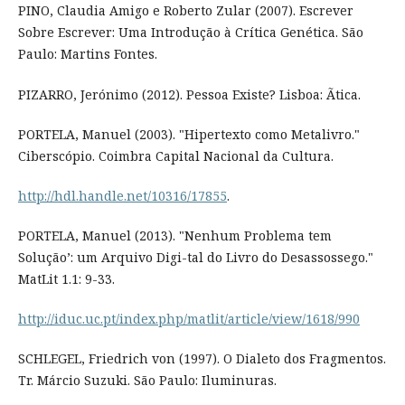
PINO, Claudia Amigo e Roberto Zular (2007). Escrever
Sobre Escrever: Uma Introdução à Crítica Genética. São
Paulo: Martins Fontes.
PIZARRO, Jerónimo (2012). Pessoa Existe? Lisboa: Ãtica.
PORTELA, Manuel (2003). "Hipertexto como Metalivro."
Ciberscópio. Coimbra Capital Nacional da Cultura.
http://hdl.handle.net/10316/17855
.
PORTELA, Manuel (2013). "Nenhum Problema tem
Solução’: um Arquivo Digi-tal do Livro do Desassossego."
MatLit 1.1: 9-33.
http://iduc.uc.pt/index.php/matlit/article/view/1618/990
SCHLEGEL, Friedrich von (1997). O Dialeto dos Fragmentos.
Tr. Márcio Suzuki. São Paulo: Iluminuras.