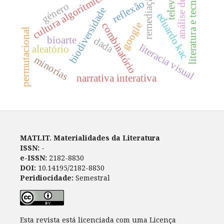
literatura e tecnologia
análise de rede
televisão
cultura algorítmica
remediação
reflexão
género
biodiversidade
eduardo kac
google
combinatório
permutacional
bioarte
dada
literacia visual
aleatório
minorias
narrativa interativa
MATLIT. Materialidades da Literatura
ISSN:
-
e-ISSN:
2182-8830
DOI:
10.14195/2182-8830
Peridiocidade:
Semestral
Esta revista está licenciada com uma Licença