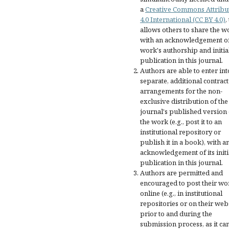
a
Creative Commons Attribu
4.0 International (CC BY 4.0)
,
allows others to share the w
with an acknowledgement of
work's authorship and initia
publication in this journal.
Authors are able to enter int
separate, additional contract
arrangements for the non-
exclusive distribution of the
journal's published version 
the work (e.g., post it to an
institutional repository or
publish it in a book), with a
acknowledgement of its initi
publication in this journal.
Authors are permitted and
encouraged to post their wo
online (e.g., in institutional
repositories or on their web
prior to and during the
submission process, as it ca