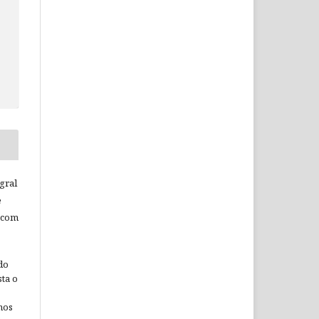
gral
e
 com
do
ta o
nos