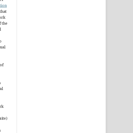
tion
 that
ork
 the
l
o
ual
of
n
al
rk
site)
n