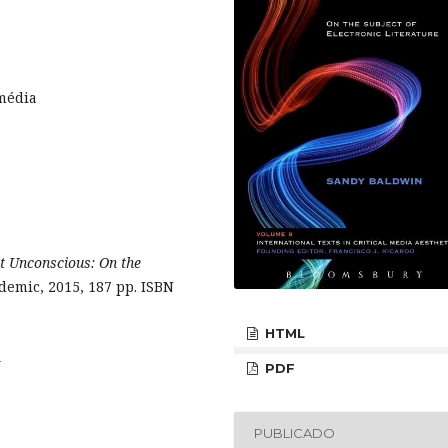
 média
t Unconscious: On the
demic, 2015, 187 pp. ISBN
HTML
3
PDF
PUBLICADO