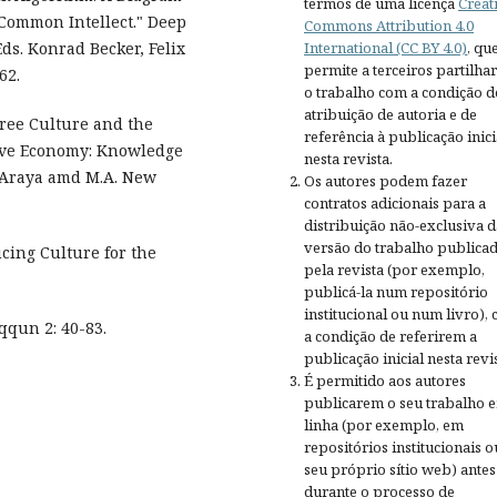
termos de uma licença
Creat
 Common Intellect." Deep
Commons Attribution 4.0
International (CC BY 4.0)
, qu
Eds. Konrad Becker, Felix
permite a terceiros partilh
62.
o trabalho com a condição d
atribuição de autoria e de
Free Culture and the
referência à publicação inici
tive Economy: Knowledge
nesta revista.
. Araya amd M.A. New
Os autores podem fazer
contratos adicionais para a
distribuição não-exclusiva d
versão do trabalho publica
cing Culture for the
pela revista (por exemplo,
publicá-la num repositório
institucional ou num livro),
qqun 2: 40-83.
a condição de referirem a
publicação inicial nesta revis
É permitido aos autores
publicarem o seu trabalho 
linha (por exemplo, em
repositórios institucionais o
seu próprio sítio web) antes
durante o processo de