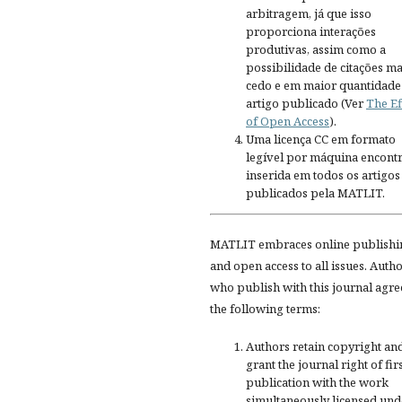
arbitragem, já que isso
proporciona interações
produtivas, assim como a
possibilidade de citações ma
cedo e em maior quantidade
artigo publicado (Ver
The Ef
of Open Access
).
Uma licença CC em formato
legível por máquina encontr
inserida em todos os artigos
publicados pela MATLIT.
MATLIT embraces online publishi
and open access to all issues. Auth
who publish with this journal agre
the following terms:
Authors retain copyright an
grant the journal right of fir
publication with the work
simultaneously licensed und