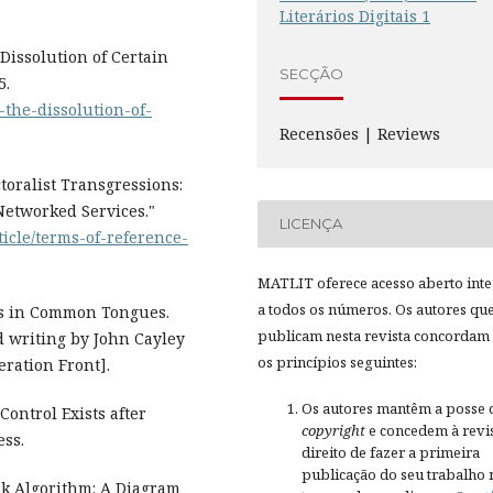
Literários Digitais 1
Dissolution of Certain
SECÇÃO
5.
-the-dissolution-of-
Recensões | Reviews
toralist Transgressions:
Networked Services."
LICENÇA
ticle/terms-of-reference-
MATLIT oferece acesso aberto inte
a todos os números. Os autores qu
 Is in Common Tongues.
publicam nesta revista concordam
d writing by John Cayley
os princípios seguintes:
ration Front].
Os autores mantêm a posse 
ontrol Exists after
copyright
e concedem à revis
ess.
direito de fazer a primeira
publicação do seu trabalho 
nk Algorithm: A Diagram