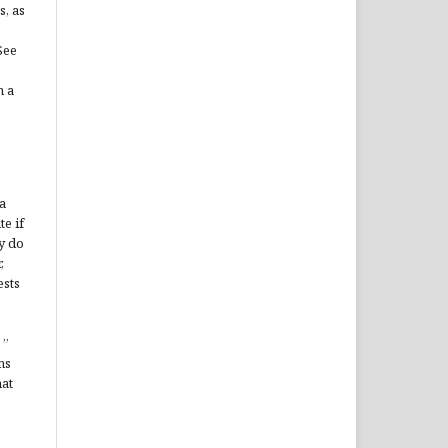
s, as
See
n a
a
te if
y do
,
ests
”
ms
hat