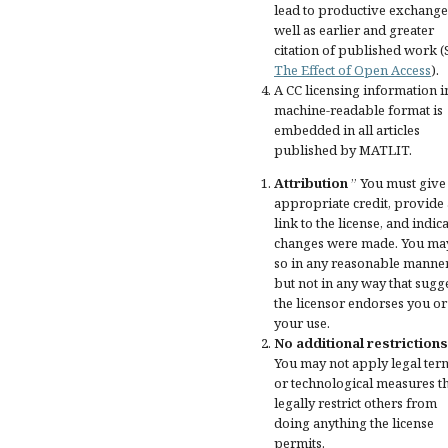
lead to productive exchange
well as earlier and greater
citation of published work (
The Effect of Open Access
).
A CC licensing information i
machine-readable format is
embedded in all articles
published by MATLIT.
Attribution
” You must give
appropriate credit
, provide 
link to the license, and
indica
changes were made
. You ma
so in any reasonable manner
but not in any way that sugg
the licensor endorses you or
your use.
No additional restrictions
You may not apply legal ter
or
technological measures
t
legally restrict others from
doing anything the license
permits.