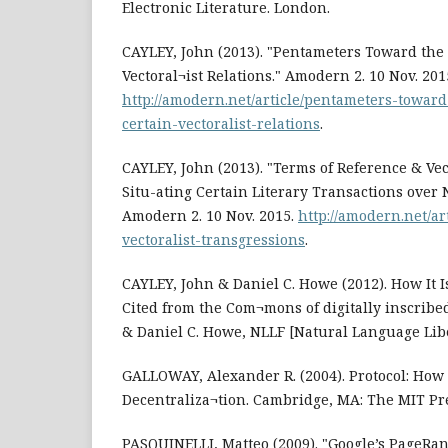
Electronic Literature. London.
CAYLEY, John (2013). "Pentameters Toward the 
Vectoral¬ist Relations." Amodern 2. 10 Nov. 201
http://amodern.net/article/pentameters-toward
certain-vectoralist-relations
.
CAYLEY, John (2013). "Terms of Reference & Vec
Situ-ating Certain Literary Transactions over 
Amodern 2. 10 Nov. 2015.
http://amodern.net/ar
vectoralist-transgressions
.
CAYLEY, John & Daniel C. Howe (2012). How It
Cited from the Com¬mons of digitally inscribe
& Daniel C. Howe, NLLF [Natural Language Libe
GALLOWAY, Alexander R. (2004). Protocol: How C
Decentraliza¬tion. Cambridge, MA: The MIT Pr
PASQUINELLI, Matteo (2009). "Google’s PageRa