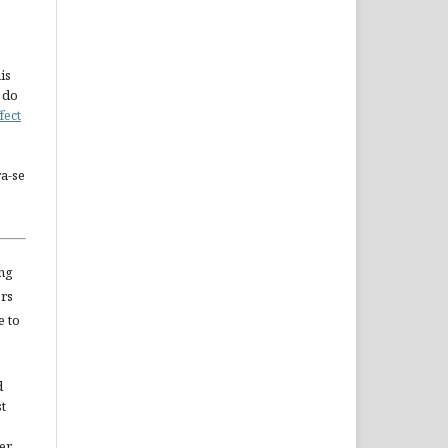
is
 do
fect
a-se
ng
ors
e to
d
st
er