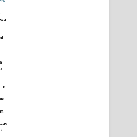
ive
e
arem
e
al
a
da
 com
ta.
em
u no
 e