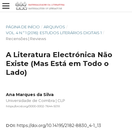
PÁGINA DE INÍCIO
/
ARQUIVOS
/
VOL. 4 N.º 1 (2016): ESTUDOS LITERÁRIOS DIGITAIS 1
/
Recensões | Reviews
A Literatura Electrónica Não
Existe (Mas Está em Todo o
Lado)
Ana Marques da Silva
Universidade de Coimbra | CLP
https://orcid.org/0000-0002-7644-501X
DOI:
https://doi.org/10.14195/2182-8830_4-1_13