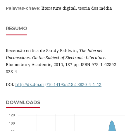
literatura digital, teoria dos média
Palavras-chave:
RESUMO
Recensão crítica de Sandy Baldwin,
The Internet
Unconscious: On the Subject of Electronic Literature
.
Bloomsbury Academic, 2015, 187 pp. ISBN 978-1-62892-
338-4
DOI:
http://dx.doi.org/10.14195/2182-8830_4-1_13
DOWNLOADS