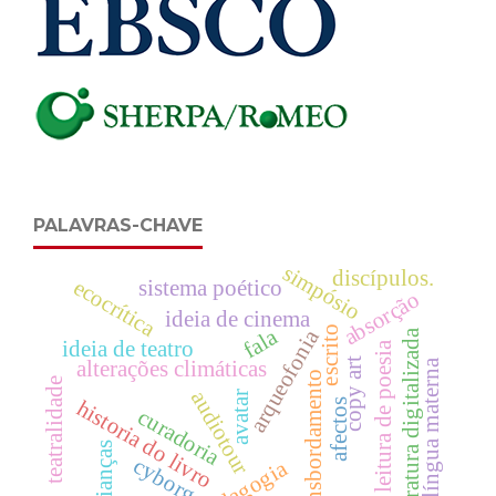
PALAVRAS-CHAVE
simpósio
discípulos.
ecocrítica
sistema poético
absorção
ideia de cinema
escrito
fala
arqueofonia
literatura digitalizada
ideia de teatro
leitura de poesia
copy art
alterações climáticas
língua materna
transbordamento
teatralidade
audiotour
avatar
historia do livro
afectos
curadoria
crianças
cyborg
pedagogia