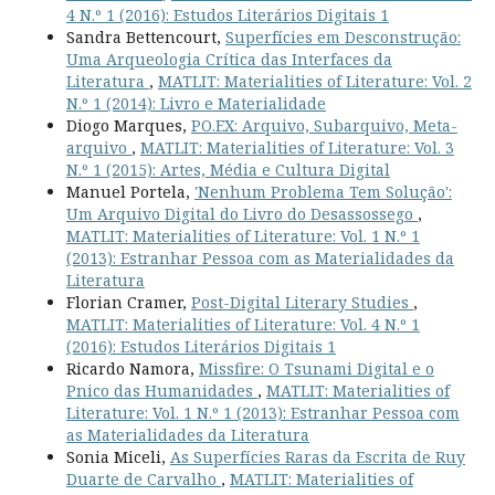
4 N.º 1 (2016): Estudos Literários Digitais 1
Sandra Bettencourt,
Superfícies em Desconstrução:
Uma Arqueologia Crítica das Interfaces da
Literatura
,
MATLIT: Materialities of Literature: Vol. 2
N.º 1 (2014): Livro e Materialidade
Diogo Marques,
PO.EX: Arquivo, Subarquivo, Meta-
arquivo
,
MATLIT: Materialities of Literature: Vol. 3
N.º 1 (2015): Artes, Média e Cultura Digital
Manuel Portela,
'Nenhum Problema Tem Solução':
Um Arquivo Digital do Livro do Desassossego
,
MATLIT: Materialities of Literature: Vol. 1 N.º 1
(2013): Estranhar Pessoa com as Materialidades da
Literatura
Florian Cramer,
Post-Digital Literary Studies
,
MATLIT: Materialities of Literature: Vol. 4 N.º 1
(2016): Estudos Literários Digitais 1
Ricardo Namora,
Missfire: O Tsunami Digital e o
Pnico das Humanidades
,
MATLIT: Materialities of
Literature: Vol. 1 N.º 1 (2013): Estranhar Pessoa com
as Materialidades da Literatura
Sonia Miceli,
As Superfícies Raras da Escrita de Ruy
Duarte de Carvalho
,
MATLIT: Materialities of