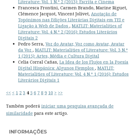
Literature: Vol. 1 N.º 2 (2013): Escrita e Cinema
Francesca Frontini, Carmen Brando, Marine Riguet,
Clémence Jacquot, Vincent Jolivet,
Anotação de
Topónimos nas Edições Literárias Digitais em TEI e
Ligação à Web de Dados
,
MATLIT: Materialities of
Literature: Vol. 4 N.º 2 (2016): Estudos Literários
Digitais 2
Pedro Serra,
Voz do Avatar, Voz como Avatar, Avatar
da Voz
,
MATLIT: Materialities of Literature: Vol. 3 N.º
1 (2015): Artes, Média e Cultura Digital
Celia Corral Cañas,
La Idea de los Flujos en la Poesía
Digital Hispánica: Algunos Ejemplos
,
MATLIT:
Materialities of Literature: Vol. 4 N.º 1 (2016): Estudos
Literários Digitais 1
<<
<
1
2
3
4
5
6
7
8
9
10
>
>>
Também poderá
iniciar uma pesquisa avançada de
similaridade
para este artigo.
INFORMAÇÕES