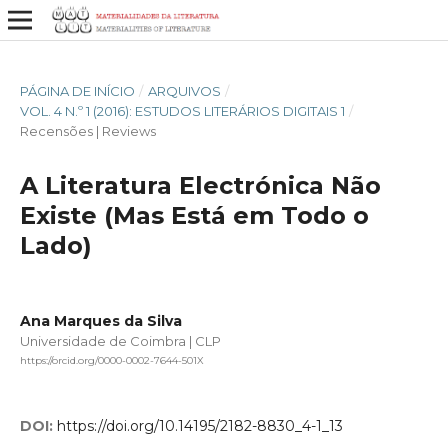
PÁGINA DE INÍCIO
/
ARQUIVOS
/
VOL. 4 N.º 1 (2016): ESTUDOS LITERÁRIOS DIGITAIS 1
/
Recensões | Reviews
A Literatura Electrónica Não
Existe (Mas Está em Todo o
Lado)
Ana Marques da Silva
Universidade de Coimbra | CLP
https://orcid.org/0000-0002-7644-501X
DOI:
https://doi.org/10.14195/2182-8830_4-1_13