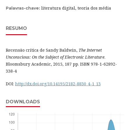
literatura digital, teoria dos média
Palavras-chave:
RESUMO
Recensão crítica de Sandy Baldwin,
The Internet
Unconscious: On the Subject of Electronic Literature
.
Bloomsbury Academic, 2015, 187 pp. ISBN 978-1-62892-
338-4
DOI:
http://dx.doi.org/10.14195/2182-8830_4-1_13
DOWNLOADS