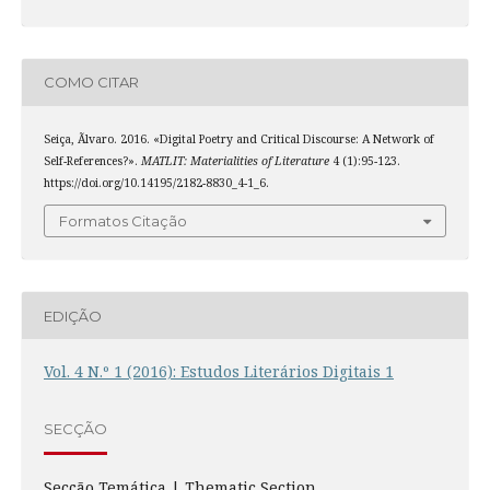
COMO CITAR
Seiça, Ãlvaro. 2016. «Digital Poetry and Critical Discourse: A Network of
Self-References?».
MATLIT: Materialities of Literature
4 (1):95-123.
https://doi.org/10.14195/2182-8830_4-1_6.
Formatos Citação
EDIÇÃO
Vol. 4 N.º 1 (2016): Estudos Literários Digitais 1
SECÇÃO
Secção Temática | Thematic Section