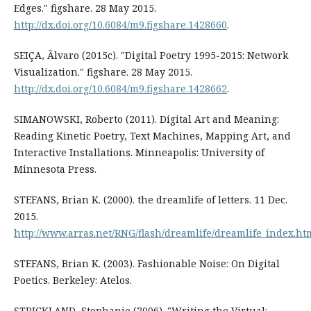
Edges." figshare. 28 May 2015.
http://dx.doi.org/10.6084/m9.figshare.1428660
.
SEIÇA, Ãlvaro (2015c). "Digital Poetry 1995-2015: Network
Visualization." figshare. 28 May 2015.
http://dx.doi.org/10.6084/m9.figshare.1428662
.
SIMANOWSKI, Roberto (2011). Digital Art and Meaning:
Reading Kinetic Poetry, Text Machines, Mapping Art, and
Interactive Installations. Minneapolis: University of
Minnesota Press.
STEFANS, Brian K. (2000). the dreamlife of letters. 11 Dec.
2015.
http://www.arras.net/RNG/flash/dreamlife/dreamlife_index.ht
STEFANS, Brian K. (2003). Fashionable Noise: On Digital
Poetics. Berkeley: Atelos.
STRICKLAND, Stephanie (2006). "Writing the Virtual: