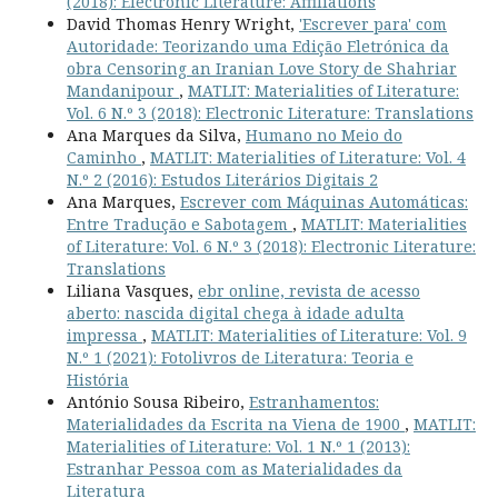
(2018): Electronic Literature: Affiliations
David Thomas Henry Wright,
'Escrever para' com
Autoridade: Teorizando uma Edição Eletrónica da
obra Censoring an Iranian Love Story de Shahriar
Mandanipour
,
MATLIT: Materialities of Literature:
Vol. 6 N.º 3 (2018): Electronic Literature: Translations
Ana Marques da Silva,
Humano no Meio do
Caminho
,
MATLIT: Materialities of Literature: Vol. 4
N.º 2 (2016): Estudos Literários Digitais 2
Ana Marques,
Escrever com Máquinas Automáticas:
Entre Tradução e Sabotagem
,
MATLIT: Materialities
of Literature: Vol. 6 N.º 3 (2018): Electronic Literature:
Translations
Liliana Vasques,
ebr online, revista de acesso
aberto: nascida digital chega à idade adulta
impressa
,
MATLIT: Materialities of Literature: Vol. 9
N.º 1 (2021): Fotolivros de Literatura: Teoria e
História
António Sousa Ribeiro,
Estranhamentos:
Materialidades da Escrita na Viena de 1900
,
MATLIT:
Materialities of Literature: Vol. 1 N.º 1 (2013):
Estranhar Pessoa com as Materialidades da
Literatura