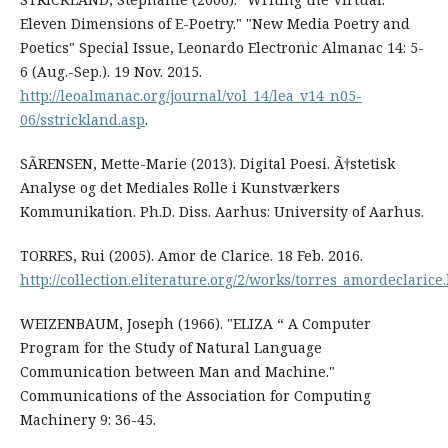
Eleven Dimensions of E-Poetry." "New Media Poetry and
Poetics" Special Issue, Leonardo Electronic Almanac 14: 5-
6 (Aug.-Sep.). 19 Nov. 2015.
http://leoalmanac.org/journal/vol_14/lea_v14_n05-
06/sstrickland.asp
.
SÃRENSEN, Mette-Marie (2013). Digital Poesi. Ã†stetisk
Analyse og det Mediales Rolle i Kunstværkers
Kommunikation. Ph.D. Diss. Aarhus: University of Aarhus.
TORRES, Rui (2005). Amor de Clarice. 18 Feb. 2016.
http://collection.eliterature.org/2/works/torres_amordeclarice
WEIZENBAUM, Joseph (1966). "ELIZA “ A Computer
Program for the Study of Natural Language
Communication between Man and Machine."
Communications of the Association for Computing
Machinery 9: 36-45.