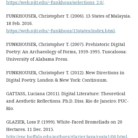
https://web.njit.edu/~funkhous/selections_2.0/
.
FUNKHOUSER, Christopher T. (2006). 13 States of Malaysia.
18 Feb. 2016.
https://web.njit.edu/~funkhous/13states/index.html
.
FUNKHOUSER, Christopher T. (2007). Prehistoric Digital
Poetry: An Archaeology of Forms, 1959-1995. Tuscaloosa:
University of Alabama Press.
FUNKHOUSER, Christopher T. (2012). New Directions in
Digital Poetry. London & New York: Continuum.
GATTASS, Luciana (2011). Digital Literature: Theoretical
and Aesthetic Reflections. Ph.D. Diss. Rio de Janeiro: PUC-
Rio.
GLAZIER, Loss P. (1999). White-Faced Bromeliads on 20
Hectares. 11 Dec. 2015.
http://epc.buffalo.edu/authors/glazier/java/costa1/00.html
.