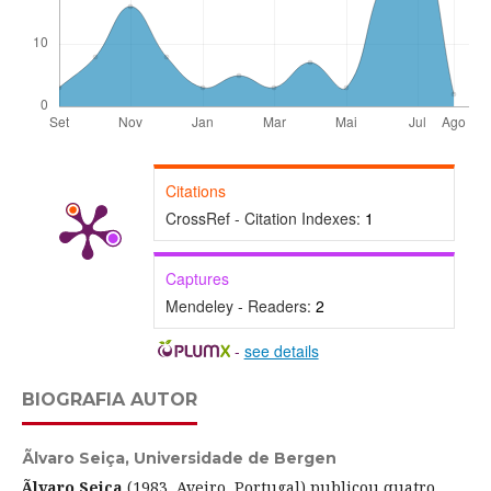
Citations
CrossRef - Citation Indexes:
1
Captures
Mendeley - Readers:
2
-
see details
BIOGRAFIA AUTOR
Ãlvaro Seiça,
Universidade de Bergen
Ãlvaro Seiça
(1983, Aveiro, Portugal) publicou quatro