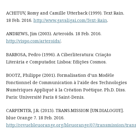
ACHITUV, Romy and Camille Utterback (1999). Text Rain.
18 Feb. 2016.
http://www.gavaligai.com/Text-Rain
.
ANDREWS, Jim (2003). Arteroids. 18 Feb. 2016.
http://vispo.com/arteroids/
.
BARBOSA, Pedro (1996). A Ciberliteratura: Criação
Literária e Computador. Lisboa: Edições Cosmos.
BOOTZ, Philippe (2001). Formalisation d’un Modèle
Fonctionnel de Communication à l’aide des Technologies
Numériques Appliqué à la Création Poétique. Ph.D. Diss.
Paris: Université Paris 8 Saint-Denis.
CARPENTER, J.R. (2013). TRANS.MISSION [UN.DIALOGUE].
blue Orange 7. 18 Feb. 2016.
http://revuebleuorange.org/bleuorange/07/transmission/tran