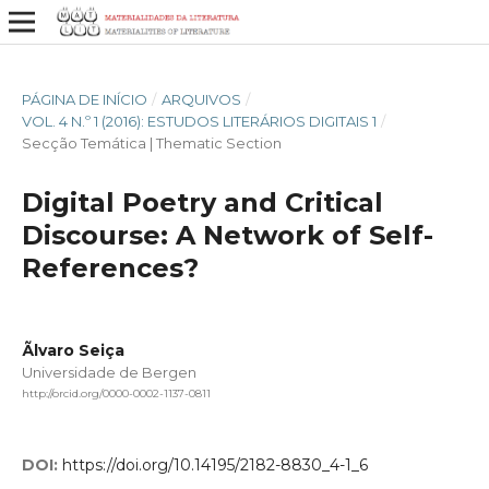
PÁGINA DE INÍCIO
/
ARQUIVOS
/
VOL. 4 N.º 1 (2016): ESTUDOS LITERÁRIOS DIGITAIS 1
/
Secção Temática | Thematic Section
Digital Poetry and Critical
Discourse: A Network of Self-
References?
Ãlvaro Seiça
Universidade de Bergen
http://orcid.org/0000-0002-1137-0811
DOI:
https://doi.org/10.14195/2182-8830_4-1_6