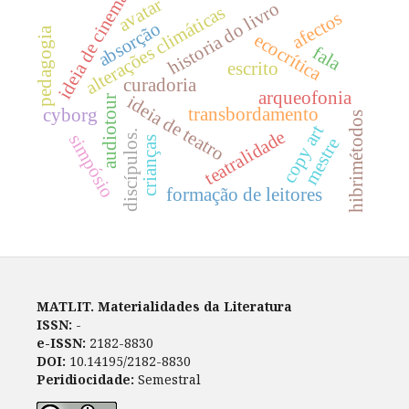
ideia de cinema
avatar
historia do livro
alterações climáticas
afectos
absorção
pedagogia
ecocrítica
fala
escrito
curadoria
arqueofonia
ideia de teatro
audiotour
transbordamento
cyborg
hibrimétodos
copy art
teatralidade
discípulos.
simpósio
mestre
crianças
formação de leitores
MATLIT. Materialidades da Literatura
ISSN:
-
e-ISSN:
2182-8830
DOI:
10.14195/2182-8830
Peridiocidade:
Semestral