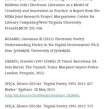
Baldwin (eds.) Electronic Literature as a Model of
Creativity and Innovation in Practice: A Report from the
HERA Joint Research Project. Morgantown: Center for
Literary Computing/West Virginia University
Press/ELMCIP. 293-338.
ROSARIO, Giovanna di (2011). Electronic Poetry:
Understanding Poetry in the Digital Environment. Ph.D.
Diss. Jyväskylä: University of Jyväskylä.
SÃBATO, Ernesto (1997 [1948]). El Túnel. Barcelona: Ed.
Seix Barral. The Tunnel. Trans. Margaret Sayers Peden.
London: Penguin, 2012.
SEIÇA, Ãlvaro (2015a). "Digital Poetry 1995-2015: 427
Nodes." figshare. 28 May 2015.
http://dx.doi.org/10.6084/m9.figshare.1428661
.
SEIÇA, Ãlvaro (2015b). "Digital Poetry 1995-2015: 572