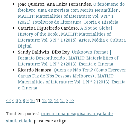
João Queiroz, Ana Luiza Fernandes,
O fenómeno do
fotolivro: uma entrevista com Moritz Neumüller
,
MATLIT: Materialities of Literature: Vol. 9 N.º 1
(2021): Fotolivros de Literatura: Teoria e História
Catarina Figueiredo Cardoso,
A Not So Global
History of the Book
,
MATLIT: Materialities of
Literature: Vol. 3 N.º 1 (2015): Artes, Média e Cultura
Digital
Sandy Baldwin, Dibs Roy,
Unknown Format |
Formato Desconhecido
,
MATLIT: Materialities of
Literature: Vol. 1 N.º 2 (2013): Escrita e Cinema
Ricardo Namora,
Quem as Não Tem? (Como Escrever
Cartas Faz de Nós Pessoas Melhores)
,
MATLIT:
Materialities of Literature: Vol. 1 N.º 2 (2013): Escrita
e Cinema
<<
<
6
7
8
9
10
11
12
13
14
15
>
>>
Também poderá
iniciar uma pesquisa avançada de
similaridade
para este artigo.