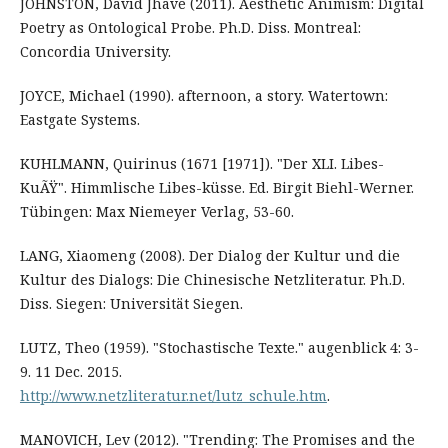
JOHNSTON, David Jhave (2011). Aesthetic Animism: Digital
Poetry as Ontological Probe. Ph.D. Diss. Montreal:
Concordia University.
JOYCE, Michael (1990). afternoon, a story. Watertown:
Eastgate Systems.
KUHLMANN, Quirinus (1671 [1971]). "Der XLI. Libes-
KuÃŸ". Himmlische Libes-küsse. Ed. Birgit Biehl-Werner.
Tübingen: Max Niemeyer Verlag, 53-60.
LANG, Xiaomeng (2008). Der Dialog der Kultur und die
Kultur des Dialogs: Die Chinesische Netzliteratur. Ph.D.
Diss. Siegen: Universität Siegen.
LUTZ, Theo (1959). "Stochastische Texte." augenblick 4: 3-
9. 11 Dec. 2015.
http://www.netzliteratur.net/lutz_schule.htm
.
MANOVICH, Lev (2012). "Trending: The Promises and the