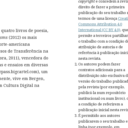
copyright
e concedem à revis
direito de fazer a primeira
publicação do seu trabalho 
termos de uma licença
Creat
Commons Attribution 4.0
International (CC BY 4.0)
, qu
 quatro livros de poesia,
permite a terceiros partilh
s sms
(2012) os mais
o trabalho com a condição d
norte-americana
atribuição de autoria e de
sos de Transferência na
referência à publicação inici
vora, 2011), vencedora do
nesta revista.
Os autores podem fazer
s e ensaios em diversas
contratos adicionais para a
bypass.bigcartel.com), um
distribuição não-exclusiva d
lmente, vive em Bergen,
versão do trabalho publica
 Cultura Digital na
pela revista (por exemplo,
publicá-la num repositório
institucional ou num livro),
a condição de referirem a
publicação inicial nesta revis
É permitido aos autores
publicarem o seu trabalho 
linha (por exemplo, em