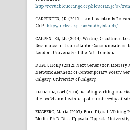
http://revuebleuorange.org/bleuorange/07/tra
CARPENTER, J.R. (2013). ...and by islands I mea
2016.
http://luckysoap.com/andbyislands/
.
CARPENTER, J.R. (2014). Writing Coastlines: Lo
Resonance in Transatlantic Communications Ne
London: University of the Arts London.
DUPEJ, Holly (2012). Next Generation Literar
Network Aesthetic’of Contemporary Poetry Gene
Calgary: University of Calgary.
EMERSON, Lori (2014). Reading Writing Interfac
the Bookbound. Minneapolis: University of Mi
ENGBERG, Maria (2007). Born Digital: Writing 
Media. Ph.D. Diss. Uppsala: Uppsala University.