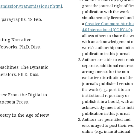
grant the journal right of fir
nsmission/transmissionFr.html
.
publication with the work
simultaneously licensed und
n paragraphs. 18 Feb.
a
Creative Commons Attribu
4.0 International (CC BY 4.0)
,
allows others to share the w
cating Narrative
with an acknowledgement of
tworks. Ph.D. Diss.
work's authorship and initia
publication in this journal.
Authors are able to enter int
separate, additional contract
y Machines: The Dynamic
arrangements for the non-
rators. Ph.D. Diss.
exclusive distribution of the
journal's published version 
the work (e.g., post it to an
es: From the Digital to
institutional repository or
publish it in a book), with a
nnesota Press.
acknowledgement of its initi
publication in this journal.
Poetry in the Age of New
Authors are permitted and
encouraged to post their wo
online (e.g., in institutional