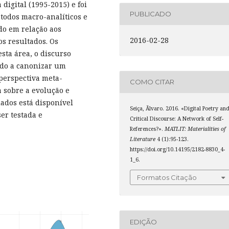
digital (1995-2015) e foi
PUBLICADO
todos macro-analíticos e
do em relação aos
2016-02-28
s resultados. Os
sta área, o discurso
ndo a canonizar um
perspectiva meta-
COMO CITAR
 sobre a evolução e
dados está disponível
Seiça, Ãlvaro. 2016. «Digital Poetry an
er testada e
Critical Discourse: A Network of Self-
References?».
MATLIT: Materialities of
Literature
4 (1):95-123.
https://doi.org/10.14195/2182-8830_4-
1_6.
Formatos Citação
EDIÇÃO