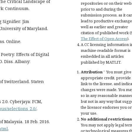
he Critical Landscape of
repositories or on their web
rk: Continuum.
prior to and during the
submission process, as it ca
lead to productive exchange
 Signifier: Jim
well as earlier and greater
 University of Maryland.
citation of published work (
The Effect of Open Access
).
s. Online.
A CC licensing information i
machine-readable format is
oetry: Effects of Digital
embedded in all articles
D. Diss. Albany:
published by MATLIT.
Attribution
” You must give
appropriate credit
, provide 
f Switzerland. Staten
link to the license, and
indica
changes were made
. You ma
so in any reasonable manner
but not in any way that sugg
 2.0. Cyberjaya: FCM,
the licensor endorses you or
ous/selections_2.0/
.
your use.
No additional restrictions
f Malaysia. 18 Feb. 2016.
You may not apply legal ter
html
.
or
technological measures
t