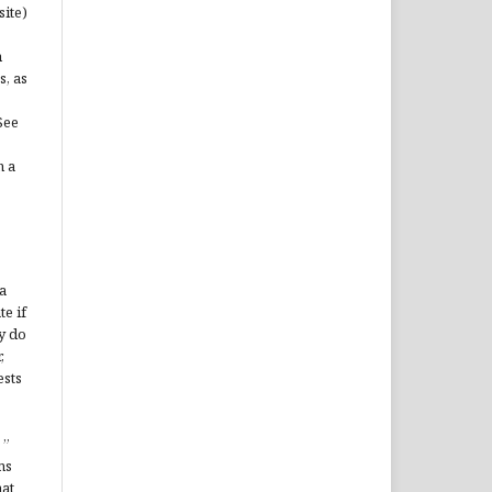
site)
n
s, as
See
n a
a
te if
y do
,
ests
”
ms
hat