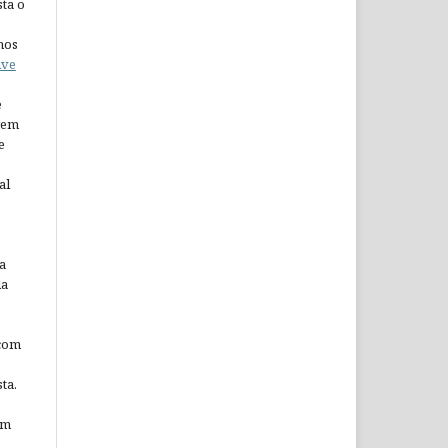
ta o
nos
ive
e
arem
e
al
a
da
 com
ta.
em