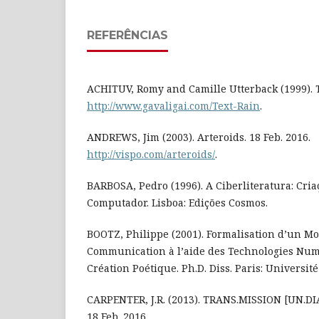
REFERÊNCIAS
ACHITUV, Romy and Camille Utterback (1999). Te
http://www.gavaligai.com/Text-Rain
.
ANDREWS, Jim (2003). Arteroids. 18 Feb. 2016.
http://vispo.com/arteroids/
.
BARBOSA, Pedro (1996). A Ciberliteratura: Criaç
Computador. Lisboa: Edições Cosmos.
BOOTZ, Philippe (2001). Formalisation d’un M
Communication à l’aide des Technologies Num
Création Poétique. Ph.D. Diss. Paris: Université
CARPENTER, J.R. (2013). TRANS.MISSION [UN.DI
18 Feb. 2016.