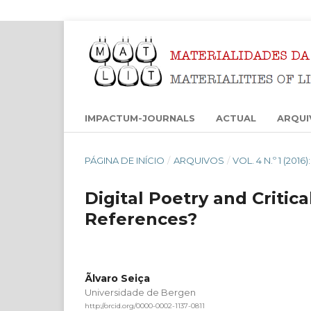
IMPACTUM-JOURNALS
ACTUAL
ARQUI
PÁGINA DE INÍCIO
/
ARQUIVOS
/
VOL. 4 N.º 1 (201
Digital Poetry and Critic
References?
Ãlvaro Seiça
Universidade de Bergen
http://orcid.org/0000-0002-1137-0811