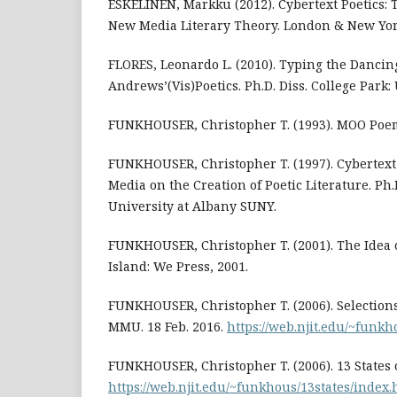
ESKELINEN, Markku (2012). Cybertext Poetics: T
New Media Literary Theory. London & New Yo
FLORES, Leonardo L. (2010). Typing the Dancing
Andrews’(Vis)Poetics. Ph.D. Diss. College Park:
FUNKHOUSER, Christopher T. (1993). MOO Poem
FUNKHOUSER, Christopher T. (1997). Cybertext P
Media on the Creation of Poetic Literature. Ph.
University at Albany SUNY.
FUNKHOUSER, Christopher T. (2001). The Idea o
Island: We Press, 2001.
FUNKHOUSER, Christopher T. (2006). Selections
MMU. 18 Feb. 2016.
https://web.njit.edu/~funkh
FUNKHOUSER, Christopher T. (2006). 13 States o
https://web.njit.edu/~funkhous/13states/index.