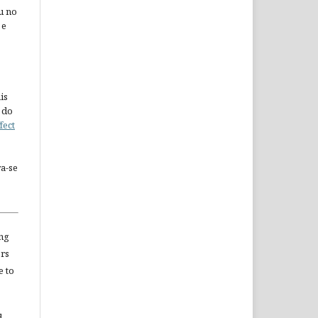
u no
 e
is
 do
fect
a-se
ng
ors
e to
d