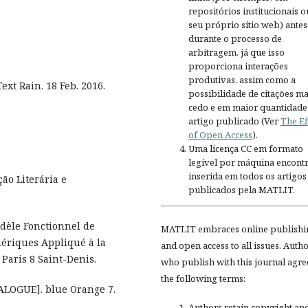
repositórios institucionais o
seu próprio sítio web) antes
durante o processo de
arbitragem, já que isso
proporciona interações
produtivas, assim como a
xt Rain. 18 Feb. 2016.
possibilidade de citações ma
cedo e em maior quantidade
artigo publicado (Ver
The Ef
of Open Access
).
Uma licença CC em formato
legível por máquina encontr
inserida em todos os artigos
ão Literária e
publicados pela MATLIT.
odèle Fonctionnel de
MATLIT embraces online publishi
ériques Appliqué à la
and open access to all issues. Auth
 Paris 8 Saint-Denis.
who publish with this journal agre
the following terms:
ALOGUE]. blue Orange 7.
Authors retain copyright an