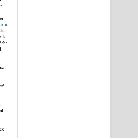
st
er
tion
 that
ork
 the
l
o
ual
of
n
al
rk