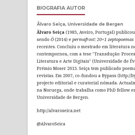
BIOGRAFIA AUTOR
Ãlvaro Seiça,
Universidade de Bergen
Ãlvaro Seiça
(1983, Aveiro, Portugal) publicou
sendo
Ö
(2014) e
permafrost: 20+1 zeptopoema
recentes. Concluiu o mestrado em literatura 
contempornea, com a tese "Transdução: Proces
Literatura e Arte Digitais" (Universidade de É
Prémio Moser 2013. Seiça tem publicado poema
revistas. Em 2007, co-fundou a Bypass (http://
projecto editorial e curatorial nómada. Actua
na Noruega, onde trabalha como PhD fellow em
Universidade de Bergen.
http://alvaroseica.net
@AlvaroSeica