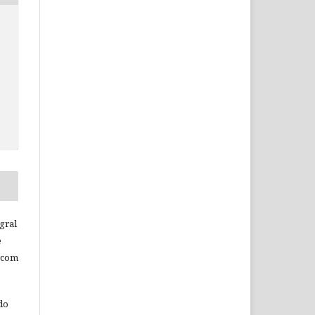
c
gral
e
 com
do