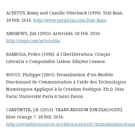
ACHITUV, Romy and Camille Utterback (1999). Text Rain.
18 Feb. 2016.
http://www.gavaligai.com/Text-Rain
.
ANDREWS, Jim (2003). Arteroids. 18 Feb. 2016.
http://vispo.com/arteroids/
.
BARBOSA, Pedro (1996). A Ciberliteratura: Criação
Literária e Computador. Lisboa: Edições Cosmos.
BOOTZ, Philippe (2001). Formalisation d’un Modèle
Fonctionnel de Communication à l’aide des Technologies
Numériques Appliqué à la Création Poétique. Ph.D. Diss.
Paris: Université Paris 8 Saint-Denis.
CARPENTER, J.R. (2013). TRANS.MISSION [UN.DIALOGUE].
blue Orange 7. 18 Feb. 2016.
http://revuebleuorange.org/bleuorange/07/transmission/tran