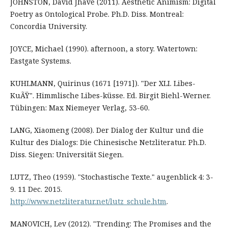
JOHNSTON, David Jhave (2011). Aesthetic Animism: Digital
Poetry as Ontological Probe. Ph.D. Diss. Montreal:
Concordia University.
JOYCE, Michael (1990). afternoon, a story. Watertown:
Eastgate Systems.
KUHLMANN, Quirinus (1671 [1971]). "Der XLI. Libes-
KuÃŸ". Himmlische Libes-küsse. Ed. Birgit Biehl-Werner.
Tübingen: Max Niemeyer Verlag, 53-60.
LANG, Xiaomeng (2008). Der Dialog der Kultur und die
Kultur des Dialogs: Die Chinesische Netzliteratur. Ph.D.
Diss. Siegen: Universität Siegen.
LUTZ, Theo (1959). "Stochastische Texte." augenblick 4: 3-
9. 11 Dec. 2015.
http://www.netzliteratur.net/lutz_schule.htm
.
MANOVICH, Lev (2012). "Trending: The Promises and the