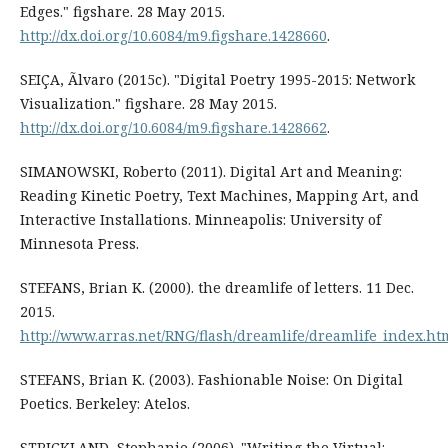
Edges." figshare. 28 May 2015.
http://dx.doi.org/10.6084/m9.figshare.1428660
.
SEIÇA, Ãlvaro (2015c). "Digital Poetry 1995-2015: Network
Visualization." figshare. 28 May 2015.
http://dx.doi.org/10.6084/m9.figshare.1428662
.
SIMANOWSKI, Roberto (2011). Digital Art and Meaning:
Reading Kinetic Poetry, Text Machines, Mapping Art, and
Interactive Installations. Minneapolis: University of
Minnesota Press.
STEFANS, Brian K. (2000). the dreamlife of letters. 11 Dec.
2015.
http://www.arras.net/RNG/flash/dreamlife/dreamlife_index.ht
STEFANS, Brian K. (2003). Fashionable Noise: On Digital
Poetics. Berkeley: Atelos.
STRICKLAND, Stephanie (2006). "Writing the Virtual: