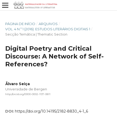
PÁGINA DE INÍCIO
/
ARQUIVOS
/
VOL. 4 N.º 1 (2016): ESTUDOS LITERÁRIOS DIGITAIS 1
/
Secção Temática | Thematic Section
Digital Poetry and Critical
Discourse: A Network of Self-
References?
Ãlvaro Seiça
Universidade de Bergen
http://orcid.org/0000-0002-1137-0811
DOI:
https://doi.org/10.14195/2182-8830_4-1_6