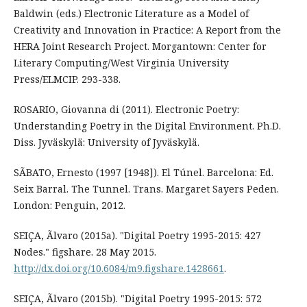
Baldwin (eds.) Electronic Literature as a Model of
Creativity and Innovation in Practice: A Report from the
HERA Joint Research Project. Morgantown: Center for
Literary Computing/West Virginia University
Press/ELMCIP. 293-338.
ROSARIO, Giovanna di (2011). Electronic Poetry:
Understanding Poetry in the Digital Environment. Ph.D.
Diss. Jyväskylä: University of Jyväskylä.
SÃBATO, Ernesto (1997 [1948]). El Túnel. Barcelona: Ed.
Seix Barral. The Tunnel. Trans. Margaret Sayers Peden.
London: Penguin, 2012.
SEIÇA, Ãlvaro (2015a). "Digital Poetry 1995-2015: 427
Nodes." figshare. 28 May 2015.
http://dx.doi.org/10.6084/m9.figshare.1428661
.
SEIÇA, Ãlvaro (2015b). "Digital Poetry 1995-2015: 572