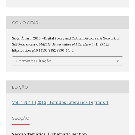
COMO CITAR
Seiça, Ãlvaro. 2016. «Digital Poetry and Critical Discourse: A Network of
Self-References?».
MATLIT: Materialities of Literature
4 (1):95-123.
https://doi.org/10.14195/2182-8830_4-1_6.
Formatos Citação
EDIÇÃO
Vol. 4 N.º 1 (2016): Estudos Literários Digitais 1
SECÇÃO
Secção Temática | Thematic Section