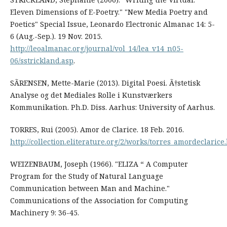
Eleven Dimensions of E-Poetry." "New Media Poetry and
Poetics" Special Issue, Leonardo Electronic Almanac 14: 5-
6 (Aug.-Sep.). 19 Nov. 2015.
http://leoalmanac.org/journal/vol_14/lea_v14_n05-
06/sstrickland.asp
.
SÃRENSEN, Mette-Marie (2013). Digital Poesi. Ã†stetisk
Analyse og det Mediales Rolle i Kunstværkers
Kommunikation. Ph.D. Diss. Aarhus: University of Aarhus.
TORRES, Rui (2005). Amor de Clarice. 18 Feb. 2016.
http://collection.eliterature.org/2/works/torres_amordeclarice
WEIZENBAUM, Joseph (1966). "ELIZA “ A Computer
Program for the Study of Natural Language
Communication between Man and Machine."
Communications of the Association for Computing
Machinery 9: 36-45.