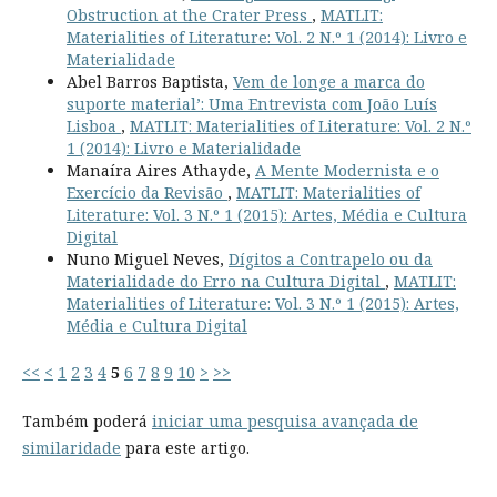
Obstruction at the Crater Press
,
MATLIT:
Materialities of Literature: Vol. 2 N.º 1 (2014): Livro e
Materialidade
Abel Barros Baptista,
Vem de longe a marca do
suporte material’: Uma Entrevista com João Luís
Lisboa
,
MATLIT: Materialities of Literature: Vol. 2 N.º
1 (2014): Livro e Materialidade
Manaíra Aires Athayde,
A Mente Modernista e o
Exercício da Revisão
,
MATLIT: Materialities of
Literature: Vol. 3 N.º 1 (2015): Artes, Média e Cultura
Digital
Nuno Miguel Neves,
Dígitos a Contrapelo ou da
Materialidade do Erro na Cultura Digital
,
MATLIT:
Materialities of Literature: Vol. 3 N.º 1 (2015): Artes,
Média e Cultura Digital
<<
<
1
2
3
4
5
6
7
8
9
10
>
>>
Também poderá
iniciar uma pesquisa avançada de
similaridade
para este artigo.