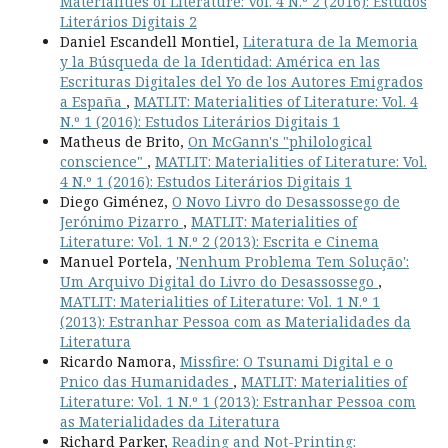
Materialities of Literature: Vol. 4 N.º 2 (2016): Estudos
Literários Digitais 2
Daniel Escandell Montiel,
Literatura de la Memoria
y la Búsqueda de la Identidad: América en las
Escrituras Digitales del Yo de los Autores Emigrados
a España
,
MATLIT: Materialities of Literature: Vol. 4
N.º 1 (2016): Estudos Literários Digitais 1
Matheus de Brito,
On McGann's "philological
conscience"
,
MATLIT: Materialities of Literature: Vol.
4 N.º 1 (2016): Estudos Literários Digitais 1
Diego Giménez,
O Novo Livro do Desassossego de
Jerónimo Pizarro
,
MATLIT: Materialities of
Literature: Vol. 1 N.º 2 (2013): Escrita e Cinema
Manuel Portela,
'Nenhum Problema Tem Solução':
Um Arquivo Digital do Livro do Desassossego
,
MATLIT: Materialities of Literature: Vol. 1 N.º 1
(2013): Estranhar Pessoa com as Materialidades da
Literatura
Ricardo Namora,
Missfire: O Tsunami Digital e o
Pnico das Humanidades
,
MATLIT: Materialities of
Literature: Vol. 1 N.º 1 (2013): Estranhar Pessoa com
as Materialidades da Literatura
Richard Parker,
Reading and Not-Printing: