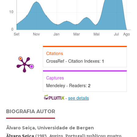
Citations
CrossRef - Citation Indexes:
1
Captures
Mendeley - Readers:
2
-
see details
BIOGRAFIA AUTOR
Ãlvaro Seiça,
Universidade de Bergen
Ãlvaro Seiça
(1983, Aveiro, Portugal) publicou quatro