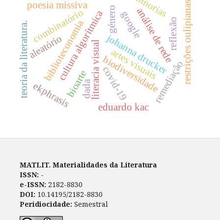
minorias
poesia missiva
restrições oulipianas
género
análise de rede
combinatório
cultura algorítmica
google
reflexão
biblioteconomia
teoria da literatura.
johanna drucker
aleatório
literacia visual
artes visuais
biodiversidade
remediação
covid-19
bioarte
dada
ekphrasis
eduardo kac
MATLIT. Materialidades da Literatura
ISSN:
-
e-ISSN:
2182-8830
DOI:
10.14195/2182-8830
Peridiocidade:
Semestral