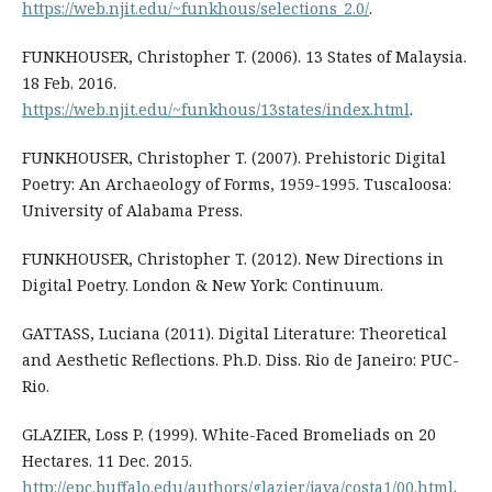
https://web.njit.edu/~funkhous/selections_2.0/
.
FUNKHOUSER, Christopher T. (2006). 13 States of Malaysia.
18 Feb. 2016.
https://web.njit.edu/~funkhous/13states/index.html
.
FUNKHOUSER, Christopher T. (2007). Prehistoric Digital
Poetry: An Archaeology of Forms, 1959-1995. Tuscaloosa:
University of Alabama Press.
FUNKHOUSER, Christopher T. (2012). New Directions in
Digital Poetry. London & New York: Continuum.
GATTASS, Luciana (2011). Digital Literature: Theoretical
and Aesthetic Reflections. Ph.D. Diss. Rio de Janeiro: PUC-
Rio.
GLAZIER, Loss P. (1999). White-Faced Bromeliads on 20
Hectares. 11 Dec. 2015.
http://epc.buffalo.edu/authors/glazier/java/costa1/00.html
.