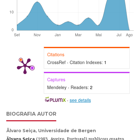
Citations
CrossRef - Citation Indexes:
1
Captures
Mendeley - Readers:
2
-
see details
BIOGRAFIA AUTOR
Ãlvaro Seiça,
Universidade de Bergen
Ãlvaro Seiça
(1983, Aveiro, Portugal) publicou quatro