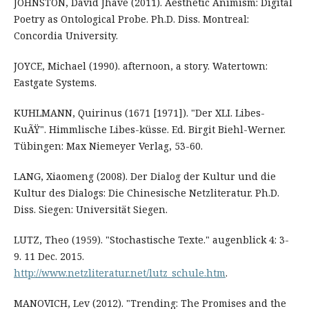
JOHNSTON, David Jhave (2011). Aesthetic Animism: Digital
Poetry as Ontological Probe. Ph.D. Diss. Montreal:
Concordia University.
JOYCE, Michael (1990). afternoon, a story. Watertown:
Eastgate Systems.
KUHLMANN, Quirinus (1671 [1971]). "Der XLI. Libes-
KuÃŸ". Himmlische Libes-küsse. Ed. Birgit Biehl-Werner.
Tübingen: Max Niemeyer Verlag, 53-60.
LANG, Xiaomeng (2008). Der Dialog der Kultur und die
Kultur des Dialogs: Die Chinesische Netzliteratur. Ph.D.
Diss. Siegen: Universität Siegen.
LUTZ, Theo (1959). "Stochastische Texte." augenblick 4: 3-
9. 11 Dec. 2015.
http://www.netzliteratur.net/lutz_schule.htm
.
MANOVICH, Lev (2012). "Trending: The Promises and the