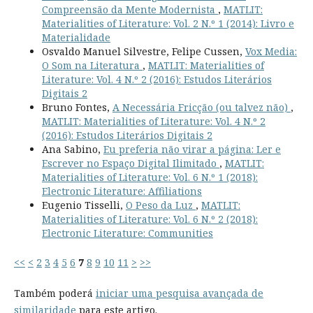
Compreensão da Mente Modernista
,
MATLIT:
Materialities of Literature: Vol. 2 N.º 1 (2014): Livro e
Materialidade
Osvaldo Manuel Silvestre, Felipe Cussen,
Vox Media:
O Som na Literatura
,
MATLIT: Materialities of
Literature: Vol. 4 N.º 2 (2016): Estudos Literários
Digitais 2
Bruno Fontes,
A Necessária Fricção (ou talvez não)
,
MATLIT: Materialities of Literature: Vol. 4 N.º 2
(2016): Estudos Literários Digitais 2
Ana Sabino,
Eu preferia não virar a página: Ler e
Escrever no Espaço Digital Ilimitado
,
MATLIT:
Materialities of Literature: Vol. 6 N.º 1 (2018):
Electronic Literature: Affiliations
Eugenio Tisselli,
O Peso da Luz
,
MATLIT:
Materialities of Literature: Vol. 6 N.º 2 (2018):
Electronic Literature: Communities
<<
<
2
3
4
5
6
7
8
9
10
11
>
>>
Também poderá
iniciar uma pesquisa avançada de
similaridade
para este artigo.