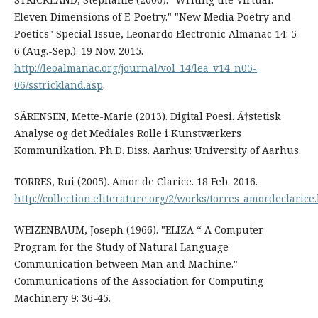
Eleven Dimensions of E-Poetry." "New Media Poetry and
Poetics" Special Issue, Leonardo Electronic Almanac 14: 5-
6 (Aug.-Sep.). 19 Nov. 2015.
http://leoalmanac.org/journal/vol_14/lea_v14_n05-
06/sstrickland.asp
.
SÃRENSEN, Mette-Marie (2013). Digital Poesi. Ã†stetisk
Analyse og det Mediales Rolle i Kunstværkers
Kommunikation. Ph.D. Diss. Aarhus: University of Aarhus.
TORRES, Rui (2005). Amor de Clarice. 18 Feb. 2016.
http://collection.eliterature.org/2/works/torres_amordeclarice
WEIZENBAUM, Joseph (1966). "ELIZA “ A Computer
Program for the Study of Natural Language
Communication between Man and Machine."
Communications of the Association for Computing
Machinery 9: 36-45.