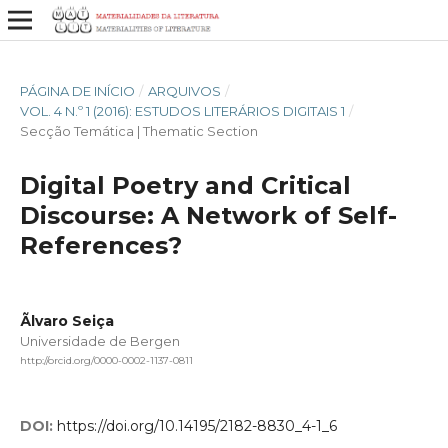
PÁGINA DE INÍCIO
/
ARQUIVOS
/
VOL. 4 N.º 1 (2016): ESTUDOS LITERÁRIOS DIGITAIS 1
/
Secção Temática | Thematic Section
Digital Poetry and Critical
Discourse: A Network of Self-
References?
Ãlvaro Seiça
Universidade de Bergen
http://orcid.org/0000-0002-1137-0811
DOI:
https://doi.org/10.14195/2182-8830_4-1_6