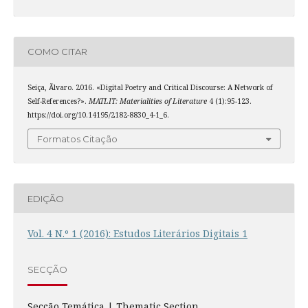
COMO CITAR
Seiça, Ãlvaro. 2016. «Digital Poetry and Critical Discourse: A Network of
Self-References?».
MATLIT: Materialities of Literature
4 (1):95-123.
https://doi.org/10.14195/2182-8830_4-1_6.
Formatos Citação
EDIÇÃO
Vol. 4 N.º 1 (2016): Estudos Literários Digitais 1
SECÇÃO
Secção Temática | Thematic Section