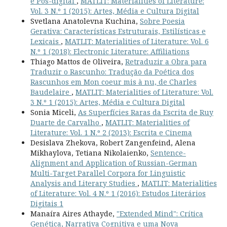
e Pós-digital
,
MATLIT: Materialities of Literature:
Vol. 3 N.º 1 (2015): Artes, Média e Cultura Digital
Svetlana Anatolevna Kuchina,
Sobre Poesia
Gerativa: Características Estruturais, Estilísticas e
Lexicais
,
MATLIT: Materialities of Literature: Vol. 6
N.º 1 (2018): Electronic Literature: Affiliations
Thiago Mattos de Oliveira,
Retraduzir a Obra para
Traduzir o Rascunho: Tradução da Poética dos
Rascunhos em Mon coeur mis à nu, de Charles
Baudelaire
,
MATLIT: Materialities of Literature: Vol.
3 N.º 1 (2015): Artes, Média e Cultura Digital
Sonia Miceli,
As Superfícies Raras da Escrita de Ruy
Duarte de Carvalho
,
MATLIT: Materialities of
Literature: Vol. 1 N.º 2 (2013): Escrita e Cinema
Desislava Zhekova, Robert Zangenfeind, Alena
Mikhaylova, Tetiana Nikolaienko,
Sentence-
Alignment and Application of Russian-German
Multi-Target Parallel Corpora for Linguistic
Analysis and Literary Studies
,
MATLIT: Materialities
of Literature: Vol. 4 N.º 1 (2016): Estudos Literários
Digitais 1
Manaíra Aires Athayde,
"Extended Mind": Crítica
Genética, Narrativa Cognitiva e uma Nova