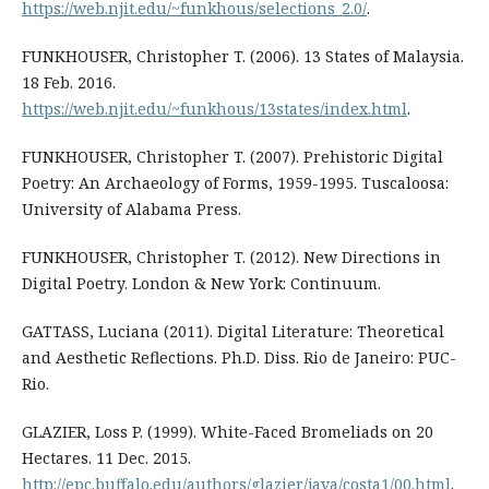
https://web.njit.edu/~funkhous/selections_2.0/
.
FUNKHOUSER, Christopher T. (2006). 13 States of Malaysia.
18 Feb. 2016.
https://web.njit.edu/~funkhous/13states/index.html
.
FUNKHOUSER, Christopher T. (2007). Prehistoric Digital
Poetry: An Archaeology of Forms, 1959-1995. Tuscaloosa:
University of Alabama Press.
FUNKHOUSER, Christopher T. (2012). New Directions in
Digital Poetry. London & New York: Continuum.
GATTASS, Luciana (2011). Digital Literature: Theoretical
and Aesthetic Reflections. Ph.D. Diss. Rio de Janeiro: PUC-
Rio.
GLAZIER, Loss P. (1999). White-Faced Bromeliads on 20
Hectares. 11 Dec. 2015.
http://epc.buffalo.edu/authors/glazier/java/costa1/00.html
.