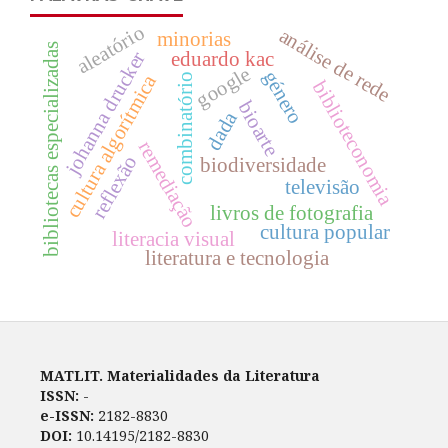
aleatório
análise de rede
minorias
bibliotecas especializadas
johanna drucker
eduardo kac
google
género
cultura algorítmica
combinatório
biblioteconomia
bioarte
dada
remediação
reflexão
biodiversidade
televisão
livros de fotografia
cultura popular
literacia visual
literatura e tecnologia
MATLIT. Materialidades da Literatura
ISSN:
-
e-ISSN:
2182-8830
DOI:
10.14195/2182-8830