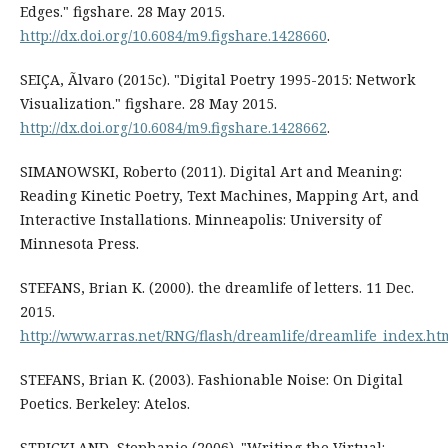
Edges." figshare. 28 May 2015.
http://dx.doi.org/10.6084/m9.figshare.1428660
.
SEIÇA, Ãlvaro (2015c). "Digital Poetry 1995-2015: Network
Visualization." figshare. 28 May 2015.
http://dx.doi.org/10.6084/m9.figshare.1428662
.
SIMANOWSKI, Roberto (2011). Digital Art and Meaning:
Reading Kinetic Poetry, Text Machines, Mapping Art, and
Interactive Installations. Minneapolis: University of
Minnesota Press.
STEFANS, Brian K. (2000). the dreamlife of letters. 11 Dec.
2015.
http://www.arras.net/RNG/flash/dreamlife/dreamlife_index.ht
STEFANS, Brian K. (2003). Fashionable Noise: On Digital
Poetics. Berkeley: Atelos.
STRICKLAND, Stephanie (2006). "Writing the Virtual: