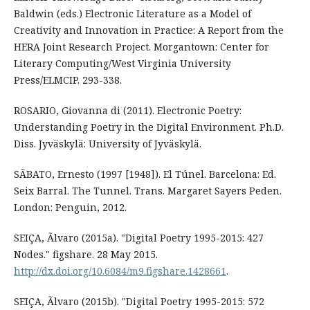
Baldwin (eds.) Electronic Literature as a Model of
Creativity and Innovation in Practice: A Report from the
HERA Joint Research Project. Morgantown: Center for
Literary Computing/West Virginia University
Press/ELMCIP. 293-338.
ROSARIO, Giovanna di (2011). Electronic Poetry:
Understanding Poetry in the Digital Environment. Ph.D.
Diss. Jyväskylä: University of Jyväskylä.
SÃBATO, Ernesto (1997 [1948]). El Túnel. Barcelona: Ed.
Seix Barral. The Tunnel. Trans. Margaret Sayers Peden.
London: Penguin, 2012.
SEIÇA, Ãlvaro (2015a). "Digital Poetry 1995-2015: 427
Nodes." figshare. 28 May 2015.
http://dx.doi.org/10.6084/m9.figshare.1428661
.
SEIÇA, Ãlvaro (2015b). "Digital Poetry 1995-2015: 572