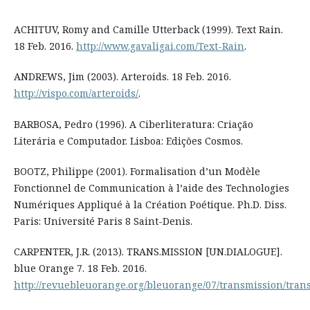
ACHITUV, Romy and Camille Utterback (1999). Text Rain.
18 Feb. 2016.
http://www.gavaligai.com/Text-Rain
.
ANDREWS, Jim (2003). Arteroids. 18 Feb. 2016.
http://vispo.com/arteroids/
.
BARBOSA, Pedro (1996). A Ciberliteratura: Criação
Literária e Computador. Lisboa: Edições Cosmos.
BOOTZ, Philippe (2001). Formalisation d’un Modèle
Fonctionnel de Communication à l’aide des Technologies
Numériques Appliqué à la Création Poétique. Ph.D. Diss.
Paris: Université Paris 8 Saint-Denis.
CARPENTER, J.R. (2013). TRANS.MISSION [UN.DIALOGUE].
blue Orange 7. 18 Feb. 2016.
http://revuebleuorange.org/bleuorange/07/transmission/tran