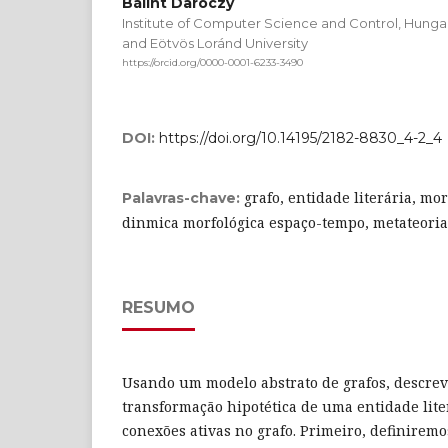
Bálint Daróczy
Institute of Computer Science and Control, Hung
and Eötvös Loránd University
https://orcid.org/0000-0001-6233-3490
DOI:
https://doi.org/10.14195/2182-8830_4-2_4
grafo, entidade literária, mor
Palavras-chave:
dinmica morfológica espaço-tempo, metateoria,
RESUMO
Usando um modelo abstrato de grafos, descr
transformação hipotética de uma entidade lite
conexões ativas no grafo. Primeiro, definiremo