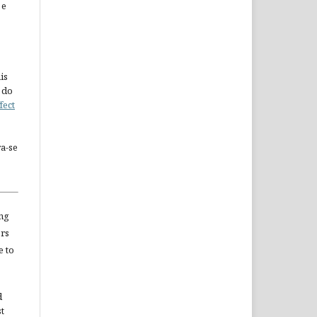
 e
is
 do
fect
a-se
ng
ors
e to
d
st