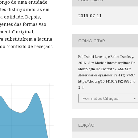
 longo de uma entidade
ntes distinguindo-as em
2016-07-11
 a entidade. Depois,
gentes das formas vão
mento" original,
a substituírem a lacuna
COMO CITAR
o "contexto de receção".
Pál, Dániel Levente, e Bálint Daróczy.
2016. «Um Modelo Interdisciplinar De
Morfologia De Contexto».
MATLIT:
Materialities of Literature
4 (2):77-97.
https://doi.org/10.14195/2182-8830_4-
2_4.
Formatos Citação
EDIÇÃO