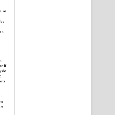
n
s, as
See
n a
a
te if
y do
,
ests
”
ms
hat