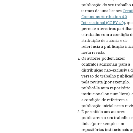
publicação do seu trabalho 
termos de uma licença
Creat
Commons Attribution 4.0
International (CC BY 4.0)
, qu
permite a terceiros partilh
o trabalho com a condição d
atribuição de autoria e de
referência à publicação inici
nesta revista.
Os autores podem fazer
contratos adicionais para a
distribuição não-exclusiva d
versão do trabalho publica
pela revista (por exemplo,
publicá-la num repositório
institucional ou num livro),
a condição de referirem a
publicação inicial nesta revis
É permitido aos autores
publicarem o seu trabalho 
linha (por exemplo, em
repositórios institucionais o