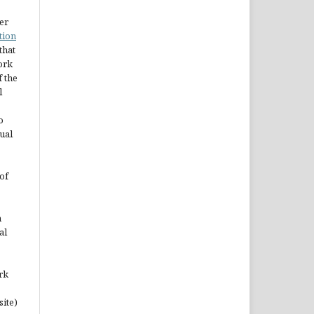
er
tion
 that
ork
 the
l
o
ual
of
n
al
rk
site)