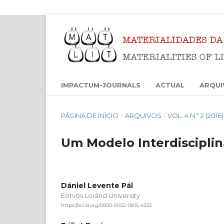
IMPACTUM-JOURNALS
ACTUAL
ARQUI
PÁGINA DE INÍCIO
/
ARQUIVOS
/
VOL. 4 N.º 2 (201
Um Modelo Interdisciplin
Dániel Levente Pál
Eötvös Loránd University
https://orcid.org/0000-0002-0815-4253