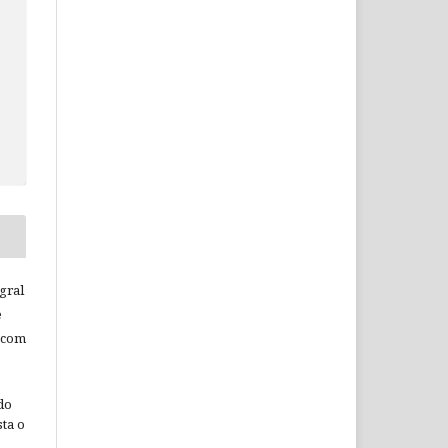
c
gral
e
 com
do
ta o