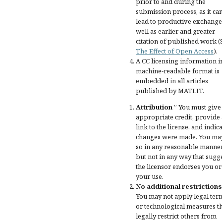
prior to and during the
submission process, as it ca
lead to productive exchange
well as earlier and greater
citation of published work (
The Effect of Open Access
).
A CC licensing information i
machine-readable format is
embedded in all articles
published by MATLIT.
Attribution
” You must give
appropriate credit
, provide 
link to the license, and
indica
changes were made
. You ma
so in any reasonable manner
but not in any way that sugg
the licensor endorses you or
your use.
No additional restrictions
You may not apply legal ter
or
technological measures
t
legally restrict others from