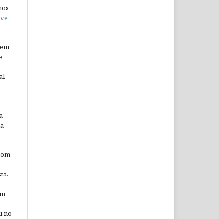
nos
ive
e
arem
e
al
a
da
 com
ta.
em
u no