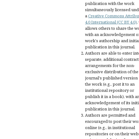
publication with the work
simultaneously licensed und
a
Creative Commons Attribu
4.0 International (CC BY 4.0)
,
allows others to share the w
with an acknowledgement of
work's authorship and initia
publication in this journal.
Authors are able to enter int
separate, additional contract
arrangements for the non-
exclusive distribution of the
journal's published version 
the work (e.g., post it to an
institutional repository or
publish it in a book), with a
acknowledgement of its initi
publication in this journal.
Authors are permitted and
encouraged to post their wo
online (e.g., in institutional
repositories or on their web