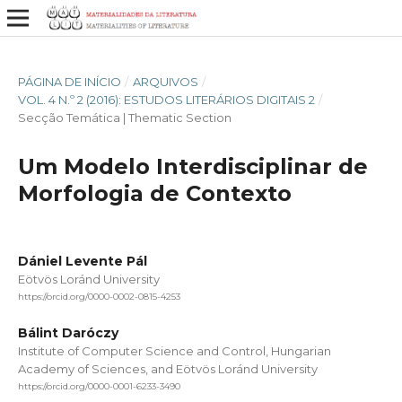
PÁGINA DE INÍCIO
/
ARQUIVOS
/
VOL. 4 N.º 2 (2016): ESTUDOS LITERÁRIOS DIGITAIS 2
/
Secção Temática | Thematic Section
Um Modelo Interdisciplinar de
Morfologia de Contexto
Dániel Levente Pál
Eötvös Loránd University
https://orcid.org/0000-0002-0815-4253
Bálint Daróczy
Institute of Computer Science and Control, Hungarian
Academy of Sciences, and Eötvös Loránd University
https://orcid.org/0000-0001-6233-3490