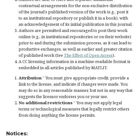
contractual arrangements for the non-exclusive distribution
of the journal's published version of the work (e.g., post it
to an institutional repository or publish it in a book), with
an acknowledgement of its initial publication in this journal.
Authors are permitted and encouraged to post their work
online (e.g., in institutional repositories or on their website)
prior to and during the submission process, as it can lead to
productive exchanges, as well as earlier and greater citation
of published work (See
The Effect of Open Access
).
A CC licensing information in a machine-readable format is
embedded in all articles published by MATLIT.
Attribution
” You must give
appropriate credit
, provide a
link to the license, and
indicate if changes were made
. You
may do so in any reasonable manner, but not in any way that
suggests the licensor endorses you or your use.
No additional restrictions
” You may not apply legal
terms or
technological measures
that legally restrict others
from doing anything the license permits.
Notices: