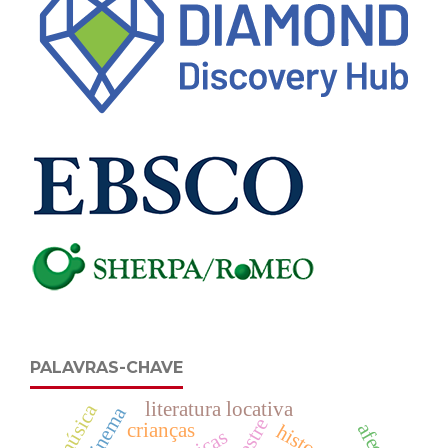
PALAVRAS-CHAVE
literatura locativa
música
mestre
crianças