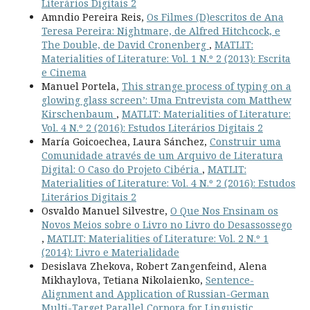
Literários Digitais 2
Amndio Pereira Reis,
Os Filmes (D)escritos de Ana
Teresa Pereira: Nightmare, de Alfred Hitchcock, e
The Double, de David Cronenberg
,
MATLIT:
Materialities of Literature: Vol. 1 N.º 2 (2013): Escrita
e Cinema
Manuel Portela,
This strange process of typing on a
glowing glass screen’: Uma Entrevista com Matthew
Kirschenbaum
,
MATLIT: Materialities of Literature:
Vol. 4 N.º 2 (2016): Estudos Literários Digitais 2
María Goicoechea, Laura Sánchez,
Construir uma
Comunidade através de um Arquivo de Literatura
Digital: O Caso do Projeto Cibéria
,
MATLIT:
Materialities of Literature: Vol. 4 N.º 2 (2016): Estudos
Literários Digitais 2
Osvaldo Manuel Silvestre,
O Que Nos Ensinam os
Novos Meios sobre o Livro no Livro do Desassossego
,
MATLIT: Materialities of Literature: Vol. 2 N.º 1
(2014): Livro e Materialidade
Desislava Zhekova, Robert Zangenfeind, Alena
Mikhaylova, Tetiana Nikolaienko,
Sentence-
Alignment and Application of Russian-German
Multi-Target Parallel Corpora for Linguistic