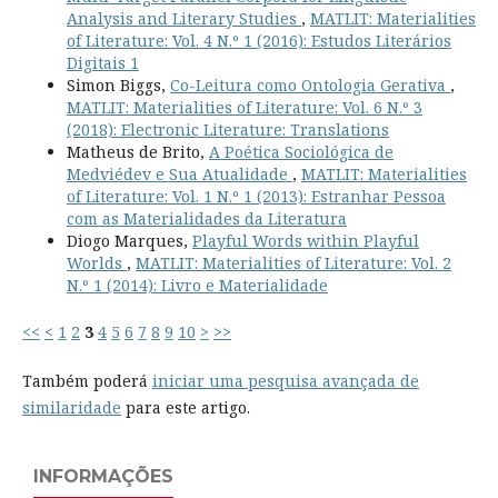
Analysis and Literary Studies
,
MATLIT: Materialities
of Literature: Vol. 4 N.º 1 (2016): Estudos Literários
Digitais 1
Simon Biggs,
Co-Leitura como Ontologia Gerativa
,
MATLIT: Materialities of Literature: Vol. 6 N.º 3
(2018): Electronic Literature: Translations
Matheus de Brito,
A Poética Sociológica de
Medviédev e Sua Atualidade
,
MATLIT: Materialities
of Literature: Vol. 1 N.º 1 (2013): Estranhar Pessoa
com as Materialidades da Literatura
Diogo Marques,
Playful Words within Playful
Worlds
,
MATLIT: Materialities of Literature: Vol. 2
N.º 1 (2014): Livro e Materialidade
<<
<
1
2
3
4
5
6
7
8
9
10
>
>>
Também poderá
iniciar uma pesquisa avançada de
similaridade
para este artigo.
INFORMAÇÕES