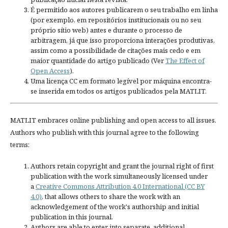
É permitido aos autores publicarem o seu trabalho em linha
(por exemplo, em repositórios institucionais ou no seu
próprio sítio web) antes e durante o processo de
arbitragem, já que isso proporciona interações produtivas,
assim como a possibilidade de citações mais cedo e em
maior quantidade do artigo publicado (Ver
The Effect of
Open Access
).
Uma licença CC em formato legível por máquina encontra-
se inserida em todos os artigos publicados pela MATLIT.
MATLIT embraces online publishing and open access to all issues.
Authors who publish with this journal agree to the following
terms:
Authors retain copyright and grant the journal right of first
publication with the work simultaneously licensed under
a
Creative Commons Attribution 4.0 International (CC BY
4.0)
, that allows others to share the work with an
acknowledgement of the work's authorship and initial
publication in this journal.
Authors are able to enter into separate, additional