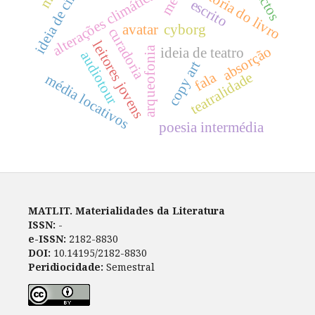
ideia de cinema
afectos
historia do livro
alterações climáticas
escrito
avatar
cyborg
curadoria
leitores jovens
absorção
arqueofonia
ideia de teatro
audiotour
copy art
fala
teatralidade
média locativos
poesia intermédia
MATLIT. Materialidades da Literatura
ISSN:
-
e-ISSN:
2182-8830
DOI:
10.14195/2182-8830
Peridiocidade:
Semestral