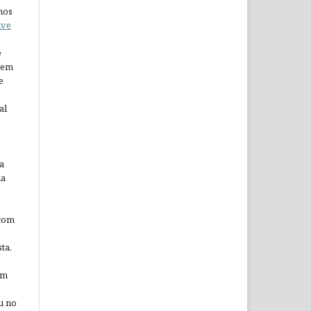
nos
ive
e
arem
e
al
a
da
 com
ta.
em
u no