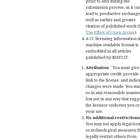
prior to and during the
submission process, as it ca
lead to productive exchange
well as earlier and greater
citation of published work (
The Effect of Open Access
).
A CC licensing information i
machine-readable format is
embedded in all articles
published by MATLIT.
Attribution
” You must give
appropriate credit
, provide 
link to the license, and
indica
changes were made
. You ma
so in any reasonable manner
but not in any way that sugg
the licensor endorses you or
your use.
No additional restrictions
You may not apply legal ter
or
technological measures
t
legally restrict others from