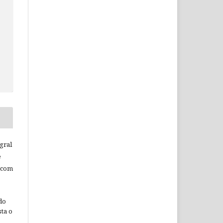
c
gral
e
 com
do
ta o