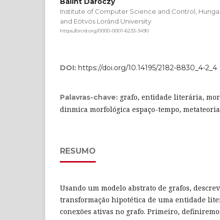
Bálint Daróczy
Institute of Computer Science and Control, Hung
and Eötvös Loránd University
https://orcid.org/0000-0001-6233-3490
DOI:
https://doi.org/10.14195/2182-8830_4-2_4
grafo, entidade literária, mor
Palavras-chave:
dinmica morfológica espaço-tempo, metateoria,
RESUMO
Usando um modelo abstrato de grafos, descr
transformação hipotética de uma entidade lite
conexões ativas no grafo. Primeiro, definiremo