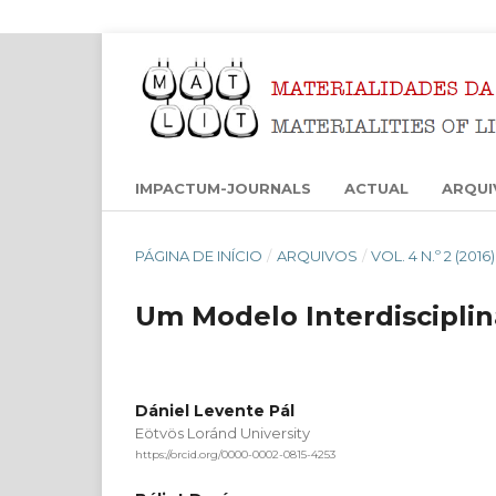
IMPACTUM-JOURNALS
ACTUAL
ARQUI
PÁGINA DE INÍCIO
/
ARQUIVOS
/
VOL. 4 N.º 2 (201
Um Modelo Interdisciplin
Dániel Levente Pál
Eötvös Loránd University
https://orcid.org/0000-0002-0815-4253