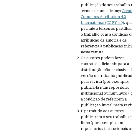
publicação do seu trabalho 
termos de uma licença
Creat
Commons Attribution 4.0
International (CC BY 4.0)
, qu
permite a terceiros partilh
o trabalho com a condição d
atribuição de autoria e de
referência à publicação inici
nesta revista.
Os autores podem fazer
contratos adicionais para a
distribuição não-exclusiva d
versão do trabalho publica
pela revista (por exemplo,
publicá-la num repositório
institucional ou num livro),
a condição de referirem a
publicação inicial nesta revis
É permitido aos autores
publicarem o seu trabalho 
linha (por exemplo, em
repositórios institucionais o