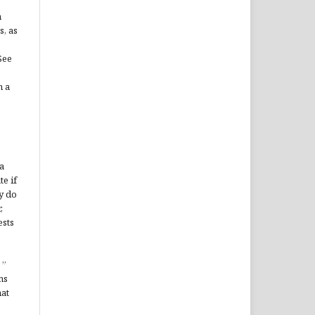
n
s, as
See
n a
a
te if
y do
,
ests
”
ms
hat