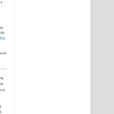
 e
is
 do
fect
a-se
ng
ors
e to
d
st