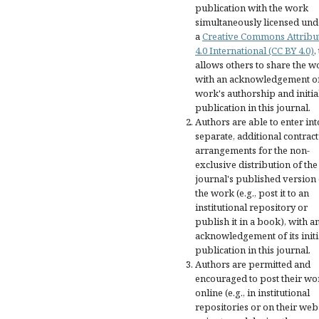
publication with the work
simultaneously licensed und
a
Creative Commons Attribu
4.0 International (CC BY 4.0)
,
allows others to share the w
with an acknowledgement of
work's authorship and initia
publication in this journal.
Authors are able to enter int
separate, additional contract
arrangements for the non-
exclusive distribution of the
journal's published version 
the work (e.g., post it to an
institutional repository or
publish it in a book), with a
acknowledgement of its initi
publication in this journal.
Authors are permitted and
encouraged to post their wo
online (e.g., in institutional
repositories or on their web