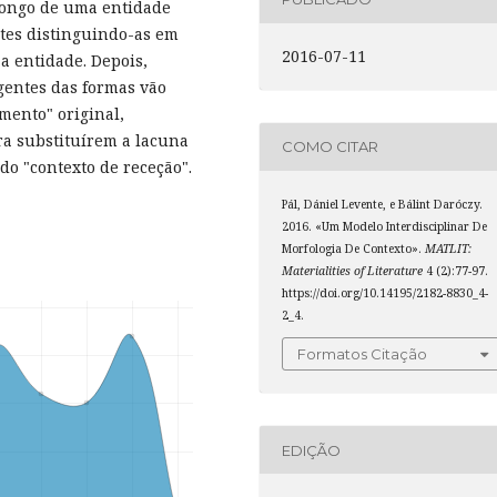
 longo de uma entidade
ntes distinguindo-as em
2016-07-11
 a entidade. Depois,
gentes das formas vão
mento" original,
a substituírem a lacuna
COMO CITAR
o "contexto de receção".
Pál, Dániel Levente, e Bálint Daróczy.
2016. «Um Modelo Interdisciplinar De
Morfologia De Contexto».
MATLIT:
Materialities of Literature
4 (2):77-97.
https://doi.org/10.14195/2182-8830_4-
2_4.
Formatos Citação
EDIÇÃO