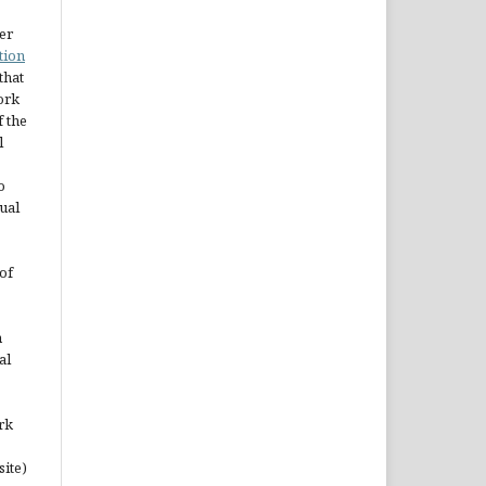
er
tion
 that
ork
 the
l
o
ual
of
n
al
rk
site)