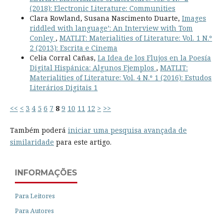
(2018): Electronic Literature: Communities
Clara Rowland, Susana Nascimento Duarte,
Images
riddled with language’: An Interview with Tom
Conley
,
MATLIT: Materialities of Literature: Vol. 1 N.º
2 (2013): Escrita e Cinema
Celia Corral Cañas,
La Idea de los Flujos en la Poesía
Digital Hispánica: Algunos Ejemplos
,
MATLIT:
Materialities of Literature: Vol. 4 N.º 1 (2016): Estudos
Literários Digitais 1
<<
<
3
4
5
6
7
8
9
10
11
12
>
>>
Também poderá
iniciar uma pesquisa avançada de
similaridade
para este artigo.
INFORMAÇÕES
Para Leitores
Para Autores