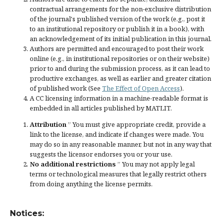
contractual arrangements for the non-exclusive distribution
of the journal's published version of the work (e.g., post it
to an institutional repository or publish it in a book), with
an acknowledgement of its initial publication in this journal.
Authors are permitted and encouraged to post their work
online (e.g., in institutional repositories or on their website)
prior to and during the submission process, as it can lead to
productive exchanges, as well as earlier and greater citation
of published work (See
The Effect of Open Access
).
A CC licensing information in a machine-readable format is
embedded in all articles published by MATLIT.
Attribution
” You must give
appropriate credit
, provide a
link to the license, and
indicate if changes were made
. You
may do so in any reasonable manner, but not in any way that
suggests the licensor endorses you or your use.
No additional restrictions
” You may not apply legal
terms or
technological measures
that legally restrict others
from doing anything the license permits.
Notices: