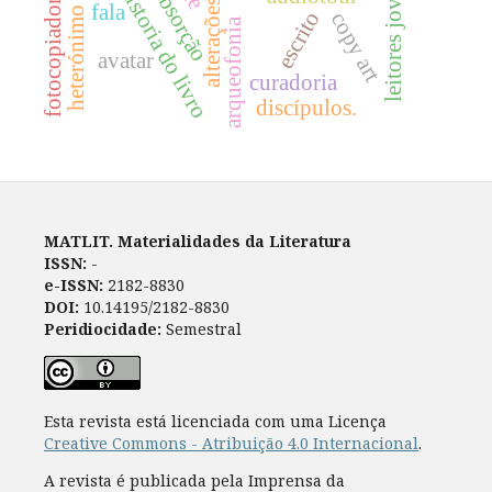
leitores jovens
historia do livro
absorção
fotocopiadora
fala
escrito
copy art
arqueofonia
avatar
curadoria
discípulos.
MATLIT. Materialidades da Literatura
ISSN:
-
e-ISSN:
2182-8830
DOI:
10.14195/2182-8830
Peridiocidade:
Semestral
Esta revista está licenciada com uma Licença
Creative Commons - Atribuição 4.0 Internacional
.
A revista é publicada pela Imprensa da