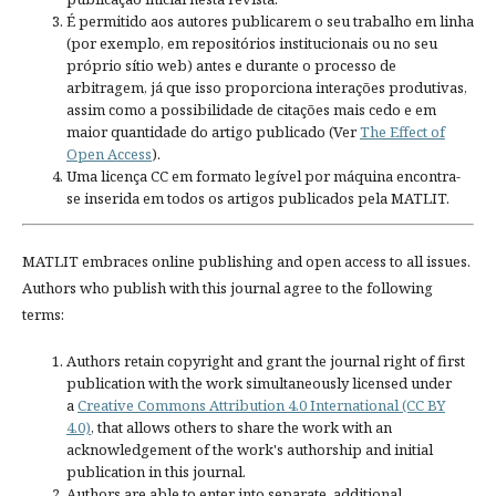
É permitido aos autores publicarem o seu trabalho em linha
(por exemplo, em repositórios institucionais ou no seu
próprio sítio web) antes e durante o processo de
arbitragem, já que isso proporciona interações produtivas,
assim como a possibilidade de citações mais cedo e em
maior quantidade do artigo publicado (Ver
The Effect of
Open Access
).
Uma licença CC em formato legível por máquina encontra-
se inserida em todos os artigos publicados pela MATLIT.
MATLIT embraces online publishing and open access to all issues.
Authors who publish with this journal agree to the following
terms:
Authors retain copyright and grant the journal right of first
publication with the work simultaneously licensed under
a
Creative Commons Attribution 4.0 International (CC BY
4.0)
, that allows others to share the work with an
acknowledgement of the work's authorship and initial
publication in this journal.
Authors are able to enter into separate, additional