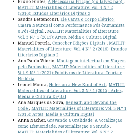
Bruno Fontes,
A Necessária Fricção (ou talvez não)
,
MATLIT: Materialities of Literature: Vol. 4 N.º 2
(2016): Estudos Literários Digitais 2
Sandra Bettencourt,
Ele Canta o Corpo Elétrico:
Cmara Neuronal como Performance Pós-humanista
e Pós-digital
,
MATLIT: Materialities of Literature:
Vol. 3 N.º 1 (2015): Artes, Média e Cultura Digital
Manuel Portela,
Conceber Edições Digitais
,
MATLIT:
Materialities of Literature: Vol. 4 N.º 2 (2016): Estudos
Literários Digitais 2
Ana Paula Vitorio,
Montagem intelectual em Viagem
pelo Fantástico
,
MATLIT: Materialities of Literature:
Vol. 9 N.º 1 (2021): Fotolivros de Literatura: Teoria e
História
Leonel Moura,
Notes on a New Kind of Art
,
MATLIT:
Materialities of Literature: Vol. 3 N.º 1 (2015): Artes,
Média e Cultura Digital
Ana Marques da Silva,
Beneath and Beyond the
Code
,
MATLIT: Materialities of Literature: Vol. 3 N.º 1
(2015): Artes, Média e Cultura Digital
Anna Nacher,
Gravando a Oralidade: A Vocalização
como Efemeridade, Materialização e Sentido
,
MATLIT: Materialities of Literature: Vol. 6 N.º 2