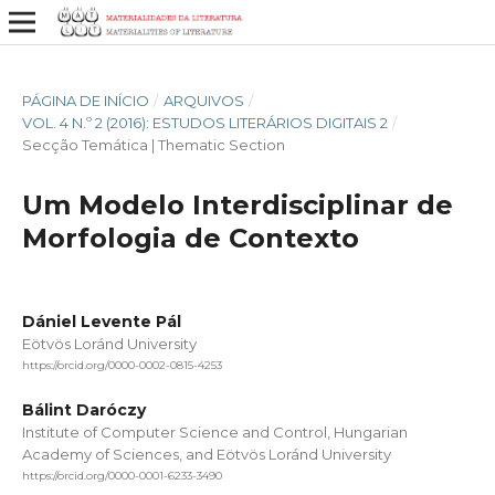
PÁGINA DE INÍCIO
/
ARQUIVOS
/
VOL. 4 N.º 2 (2016): ESTUDOS LITERÁRIOS DIGITAIS 2
/
Secção Temática | Thematic Section
Um Modelo Interdisciplinar de
Morfologia de Contexto
Dániel Levente Pál
Eötvös Loránd University
https://orcid.org/0000-0002-0815-4253
Bálint Daróczy
Institute of Computer Science and Control, Hungarian
Academy of Sciences, and Eötvös Loránd University
https://orcid.org/0000-0001-6233-3490