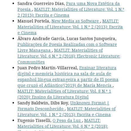
Sandra Guerreiro Dias,
Para uma Nova Estética da
Poesia
,
MATLIT: Materialities of Literature: Vol. 1 N.º
2 (2013): Escrita e Cinema
Manuel Portela,
New Media as Software
,
MATLIT:
Materialities of Literature: Vol. 1 N.º 2 (2013): Escrita
e Cinema
Ãlvaro Andrade Garcia, Lucas Santos Junqueira,
Publicações de Poesia Realizadas com o Software
Livre Managana
,
MATLIT: Materialities of
Literature: Vol. 6 N.º 2 (2018): Electronic Literature:
Communities
Juan Pedro Martín-Villarreal,
Ensinar literatura
digital e memória histórica na sala de aula de
espanhol língua estrangeira a partir de El poema
que cruzó el Atlántico’(2019) de María Mencía
,
MATLIT: Materialities of Literature: Vol. 8 N.º 1
(2020): Ensino da Literatura Digital
Sandy Baldwin, Dibs Roy,
Unknown Format |
Formato Desconhecido
,
MATLIT: Materialities of
Literature: Vol. 1 N.º 2 (2013): Escrita e Cinema
Eugenio Tisselli,
O Peso da Luz
,
MATLIT:
Materialities of Literature: Vol. 6 N.º 2 (2018):