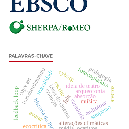
PALAVRAS-CHAVE
pedagogia
fotocopiadora
transbordamento
teatralidade
cyborg
copy art
escrito
ideia de teatro
ideia de cinema
afectos
feedback loop
crianças
arqueofonia
absorção
fala
historia do livro
curadoria
música
audiotour
simpósio
avatar
alterações climáticas
ecocrítica
média locativos