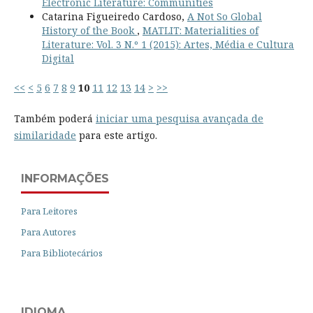
Electronic Literature: Communities
Catarina Figueiredo Cardoso,
A Not So Global
History of the Book
,
MATLIT: Materialities of
Literature: Vol. 3 N.º 1 (2015): Artes, Média e Cultura
Digital
<<
<
5
6
7
8
9
10
11
12
13
14
>
>>
Também poderá
iniciar uma pesquisa avançada de
similaridade
para este artigo.
INFORMAÇÕES
Para Leitores
Para Autores
Para Bibliotecários
IDIOMA