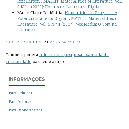
Reif Larsen
,
MATLIT: Materialities of Literature: Vol.
8 N.º 1 (2020): Ensino da Literatura Digital
Marie Claire De Mattia,
Humanities in Progress: A
Potencialidade do Digital
,
MATLIT: Materialities of
Literature: Vol. 5 N.º 1 (2017): Vox Media: O Som na
Literatura
<<
<
16
17
18
19
20
21
22
23
24
25
>
>>
Também poderá
iniciar uma pesquisa avançada de
similaridade
para este artigo.
INFORMAÇÕES
Para Leitores
Para Autores
Para Bibliotecários